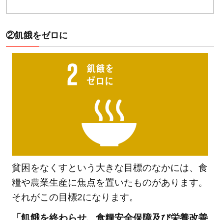
を
2.13.1
②飢餓をゼロに
「気候
変動に
具体的
な対策
を」の
関連記
事
2.14
⑭海
の豊
貧困をなくすという大きな目標のなかには、食
かさ
糧や農業生産に焦点を置いたものがあります。
を守
ろう
それがこの目標2になります。
2.14.1
「飢餓を終わらせ、食糧安全保障及び栄養改善