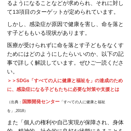
るようになることなどが求められ、それに対し
で目標
て13項目のターゲットが定められています。
を達成
しよ
しかし、感染症が原因で健康を害し、命を落と
う」の
す子どももいる現状があります。
関連記
医療が受けられずに命を落とす子どもをなくす
事
3
ためにはどのようにしたらいいのか、以下の記
SDGs
事で詳しく解説しています。ぜひご一読くださ
のバ
い。
ッジ
＞＞SDGs「すべての人に健康と福祉を」の達成のため
やカ
に、感染症になる子どもたちに必要な対策や支援とは
ード
ゲー
国際開発センター
（出典：
「すべての人に健康と福祉
ムは
を」,2018）
どこ
また「個人の権利や自己実現が保障され、身体
で買
え