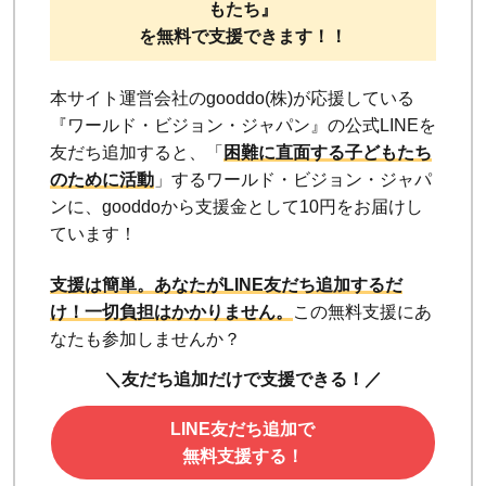
もたち』
う責
を無料で支援できます！！
任
2.12.1
本サイト運営会社のgooddo(株)が応援している
「つく
『ワールド・ビジョン・ジャパン』の公式LINEを
る責任
友だち追加すると、「
困難に直面する子どもたち
のために活動
」するワールド・ビジョン・ジャパ
つかう
ンに、gooddoから支援金として10円をお届けし
責任」
ています！
の関連
記事
支援は簡単。あなたがLINE友だち追加するだ
2.13
け！
一切負担はかかりません。
この無料支援にあ
⑬気
なたも参加しませんか？
候変
＼友だち追加だけで支援できる！／
動に
具体
LINE友だち追加で
的な
無料支援する！
対策