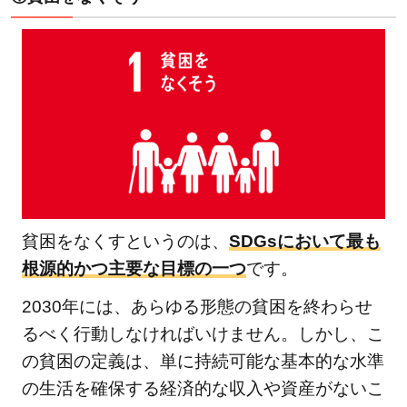
盤を
つく
ろう
2.9.1
「産業
と技術
革新の
基盤を
つくろ
貧困をなくすというのは、
SDGsにおいて最も
う」の
根源的かつ主要な目標の一つ
です。
関連記
事
2030年には、あらゆる形態の貧困を終わらせ
2.10
るべく行動しなければいけません。しかし、こ
⑩人
の貧困の定義は、単に持続可能な基本的な水準
や国
の生活を確保する経済的な収入や資産がないこ
の不