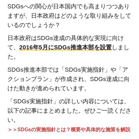
福祉
SDGsへの関心が日本国内でも高まりつつあり
を
ますが、日本政府はどのような取り組みをして
いるのでしょうか？
2.3.1
「すべ
日本政府はSDGs達成の具体的な実現に向け
ての人
て、
2016年5月にSDGs推進本部を設置
しまし
に健康
た。
と福祉
を」の
SDGs推進本部では「SDGs実施指針」や「ア
関連記
クションプラン」が作成され、SDGs達成に向
事
けた動きが進められています。
2.4
④質
「SDGs実施指針」の詳しい内容については、
の高
以下の記事にまとめました。ぜひご一読くださ
い教
い。
育を
＞＞SDGsの実施指針とは？概要や具体的な施策を解説
みん