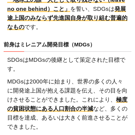
例
no one behind）こと」
を誓い、SDGsは
発展
1.4
途上国のみならず先進国自身が取り組む普遍的
SDGs
なもの
です。
達成
のた
め簡
前身はミレニアム開発目標（MDGs）
単に
でき
SDGsはMDGsの後継として策定された目標で
るこ
す。
と
MDGsは2000年に始まり、世界の多くの人々
2
に開発途上国が抱える課題を伝え、その目を向
持続
けさせることができました。これにより、
可能
極度
な開
の貧困状態にある人口割合の半減
など、多くの
発目
目標を達成、あるいは大きく前進させることが
標・
できました。
SDGs