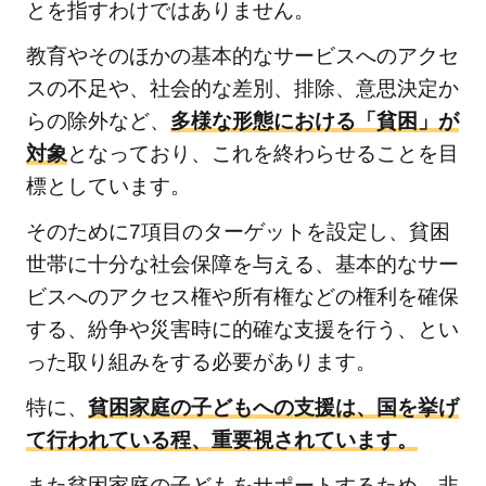
とを指すわけではありません。
平等
をな
教育やそのほかの基本的なサービスへのアクセ
くそ
スの不足や、社会的な差別、排除、意思決定か
う
らの除外など、
多様な形態における「貧困」が
2.10.1
対象
となっており、これを終わらせることを目
「人や
標としています。
国の不
平等を
そのために7項目のターゲットを設定し、貧困
なくそ
世帯に十分な社会保障を与える、基本的なサー
う」の
ビスへのアクセス権や所有権などの権利を確保
関連記
する、紛争や災害時に的確な支援を行う、とい
事
った取り組みをする必要があります。
2.11
⑪住
特に、
貧困家庭の子どもへの支援は、国を挙げ
み続
て行われている程、重要視されています。
けら
また貧困家庭の子どもをサポートするため、非