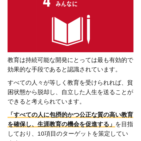
4
世界
で起
こっ
てい
る問
題を
教育は持続可能な開発にとっては最も有効的で
知
効果的な手段であると認識されています。
り、
自分
すべての人々が等しく教育を受けられれば、貧
がで
困状態から脱却し、自立した人生を送ることが
きる
できると考えられています。
こと
を考
「すべての人に包摂的かつ公正な質の高い教育
えて
を確保し、生涯教育の機会を促進する」
を目指
みよ
しており、10項目のターゲットを策定してい
う