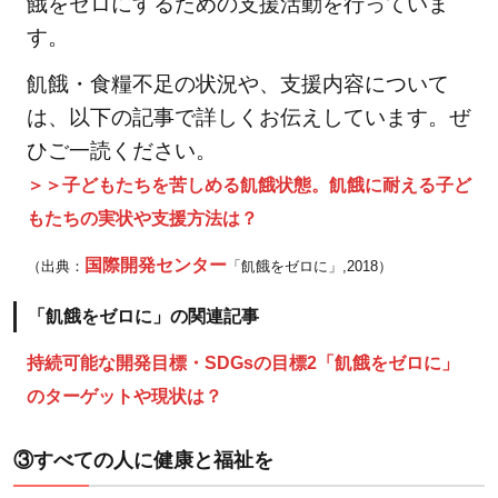
餓をゼロにするための支援活動を行っていま
う」の
す。
関連記
事
飢餓・食糧不足の状況や、支援内容について
2.16
は、以下の記事で詳しくお伝えしています。ぜ
⑯平
ひご一読ください。
和と
＞＞子どもたちを苦しめる飢餓状態。飢餓に耐える子ど
公正
もたちの実状や支援方法は？
をす
べて
国際開発センター
（出典：
「飢餓をゼロに」,2018）
の人
に
「飢餓をゼロに」の関連記事
2.16.1
持続可能な開発目標・SDGsの目標2「飢餓をゼロに」
「平和
のターゲットや現状は？
と公正
をすべ
③すべての人に健康と福祉を
ての人