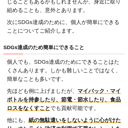
じることもあるかもしれませんが、身近に取り
2.6.1
組めることも、意外とあります。
「安全
次にSDGs達成のために、個人が簡単にできる
な水と
ことについてご紹介します。
トイレ
を世界
中に」
SDGs達成のため簡単にできること
の関連
個人でも、SDGs達成のためにできることはた
記事
2.7
くさんあります。しかも難しいことではなく、
⑦エ
簡単なことも多いです。
ネル
先ほども例に上げましたが、
マイバック・マイ
ギー
ボトルを持参したり、節電・節水したり、食品
をみ
ロスをなくすこと
んな
でも貢献可能です。
に そ
他にも、
紙の無駄遣いをしないように心がけた
して