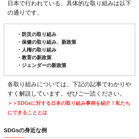
なに
日本で行われている、具体的な取り組みは以下
の通りです。
2.4.1
「質の
高い教
・防災の取り組み
育をみ
・保健の取り組み、新政策
んな
・人権の取り組み
に」の
・教育の新政策
関連記
・ジェンダーの新政策
事
2.5
各取り組みについては、下記の記事でわかりや
⑤ジ
すく解説しています。ぜひご一読ください。
ェン
＞＞SDGsに対する日本の取り組み事例を紹介！私たち
ダー
にできることとは
平等
を実
SDGsの身近な例
現し
よう