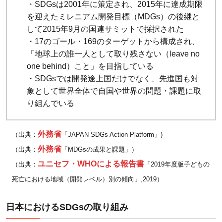
・SDGsは2001年に策定され、2015年に達成期限
②飢
を迎えたミレニアム開発目標（MDGs）の後継と
餓を
して2015年9月の国連サミットで採択された
ゼロ
・17のゴール・169のターゲットから構成され、
に
「地球上の誰一人として取り残さない（leave no
one behind）こと」を目指している
2.2.1
・SDGsでは開発途上国だけでなく、先進国も対
「飢餓
象として世界全体で自国や世界の問題・課題に取
をゼロ
り組んでいる
に」の
関連記
外務省
（出典：
「JAPAN SDGs Action Platform」)
事
外務省
2.3
（出典：
「MDGsの成果と課題」）
ユニセフ・WHOによる報告書
③す
（出典：
「2019年度版子どもの
べて
死亡における地域（開発レベル）別の傾向」,2019）
の人
に健
日本におけるSDGsの取り組み
康と