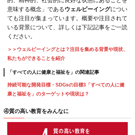
的、精神的、社会的に良好な状態にあることを
る？
意味する概念」である
ウェルビーイング
につい
ても注目が集まっています。概要や注目されて
3.1
いる背景について、詳しくは下記記事をご一読
SDGs
ください。
バッ
ジ
＞＞ウェルビーイングとは？注目を集める背景や現状、
（カ
私たちができることを紹介
ラー
ホイ
「すべての人に健康と福祉を」の関連記事
ール
バッ
持続可能な開発目標・SDGsの目標3「すべての人に健
ジ）
康と福祉を」のターゲットや現状は？
3.2
カ
ードゲ
④質の高い教育をみんなに
ーム
「2030
SDGs」