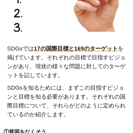
経済
成長
も
2.8.1
「働き
SDGsでは
17の国際目標と169のターゲット
を
がいも
掲げています。それぞれの目標で目指すビジョ
経済成
ンがあり、現状の様々な問題に対してのターゲ
長も」
の関連
ットを記しています。
記事
SDGsを知るためには、まずこの目指すビジョ
2.9
ンと目標を知る必要があります。それぞれの国
⑨産
際目標について、それらがどのように定められ
業と
ているのか紹介します。
技術
革新
の基
①貧困をなくそう