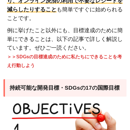
り、オンライン決済の利用で不要なレシートを
クリ
減らしたりすること
も簡単ですぐに始められる
ーン
に
ことです。
2.7.1
例に挙げたこと以外にも、目標達成のために簡
「エネ
単にできることは、以下の記事で詳しく解説し
ルギー
ています。ぜひご一読ください。
をみん
＞＞SDGsの目標達成のために私たちにできることを考
なに
え行動しよう
そして
クリー
ンに」
持続可能な開発目標・SDGsの17の国際目標
の関連
記事
2.8
⑧働
きが
いも