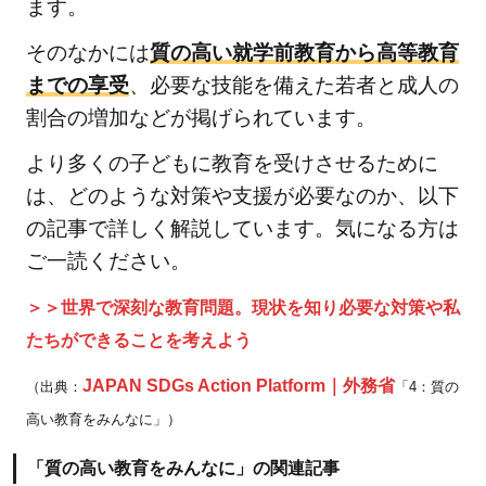
ます。
4.1
そのなかには
質の高い就学前教育から高等教育
SDGs
までの享受
、必要な技能を備えた若者と成人の
の関
割合の増加などが掲げられています。
連記
事
より多くの子どもに教育を受けさせるために
は、どのような対策や支援が必要なのか、以下
の記事で詳しく解説しています。気になる方は
ご一読ください。
＞＞世界で深刻な教育問題。現状を知り必要な対策や私
たちができることを考えよう
JAPAN SDGs Action Platform｜外務省
（出典：
「4：質の
高い教育をみんなに」）
「質の高い教育をみんなに」の関連記事