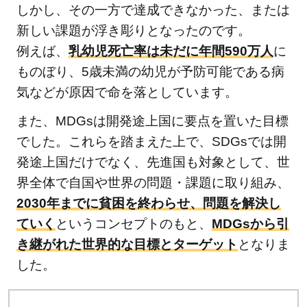
の17
しかし、その一方で達成できなかった、または
の国
新しい課題が浮き彫りとなったのです。
際目
例えば、
乳幼児死亡率は未だに年間590万人
に
標
ものぼり、5歳未満の幼児が予防可能である病
2.1
気などが原因で命を落としています。
①貧
また、MDGsは開発途上国に要点を置いた目標
困を
でした。これらを踏まえた上で、SDGsでは開
なく
発途上国だけでなく、先進国も対象として、世
そう
界全体で自国や世界の問題・課題に取り組み、
2.1.1
2030年までに貧困を終わらせ、問題を解決し
「貧困
ていく
というコンセプトのもと、
MDGsから引
をなく
き継がれた世界的な目標とターゲット
となりま
そう」
した。
の関連
記事
2.2