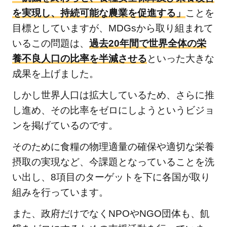
「海の
を実現し、持続可能な農業を促進する」
ことを
豊かさ
目標としていますが、MDGsから取り組まれて
をまも
いるこの問題は、
過去20年間で世界全体の栄
ろう」
養不良人口の比率を半減させる
といった大きな
の関連
成果を上げました。
記事
2.15
しかし世界人口は拡大しているため、さらに推
⑮陸
し進め、その比率をゼロにしようというビジョ
の豊
ンを掲げているのです。
かさ
も守
そのために食糧の物理適量の確保や適切な栄養
ろう
摂取の実現など、今課題となっていることを洗
い出し、8項目のターゲットを下に各国が取り
2.15.1
組みを行っています。
「陸の
豊かさ
また、政府だけでなくNPOやNGO団体も、飢
も守ろ