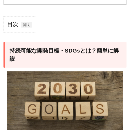
目次
1
持続
可能
持続可能な開発目標・SDGsとは？簡単に解
な開
説
発目
標・
SDGs
と
は？
簡単
に解
説
1.1
前身