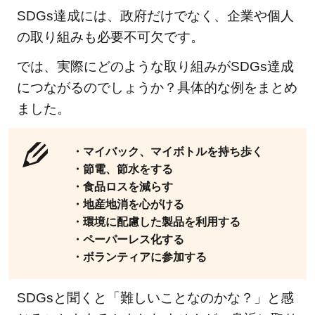
SDGs達成には、政府だけでなく、企業や個人
2.5.1
の取り組みも必要不可欠です。
「ジェ
では、実際にどのような取り組みがSDGs達成
ンダー
平等を
につながるのでしょうか？具体的な例をまとめ
実現し
ました。
よう」
の関連
・マイバック、マイボトルを持ち歩く
記事
・節電、節水をする
2.6
・食品ロスを減らす
⑥安
・地産地消を心がける
全な
・環境に配慮した製品を利用する
水と
・ペーパーレス化する
トイ
・ボランティアに参加する
レを
世界
SDGsと聞くと「難しいことなのかな？」と感
中に