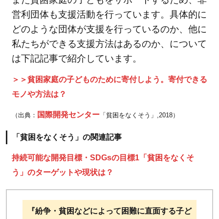
れる
まち
営利団体も支援活動を行っています。具体的に
づく
どのような団体が支援を行っているのか、他に
りを
私たちができる支援方法はあるのか、について
は下記記事で紹介しています。
2.11.1
「住み
＞＞貧困家庭の子どものために寄付しよう。寄付できる
続けら
モノや方法は？
れるま
ちづく
国際開発センター
（出典：
「貧困をなくそう」,2018）
りを」
の関連
「貧困をなくそう」の関連記事
記事
持続可能な開発目標・SDGsの目標1「貧困をなくそ
2.12
う」のターゲットや現状は？
⑫つ
くる
責任
『紛争・貧困などによって困難に直面する子ど
つか