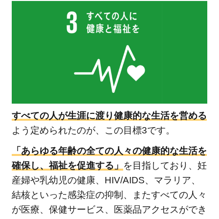
に」の
関連記
事
2.17
⑰パ
ート
ナー
シッ
プで
すべての人が生涯に渡り健康的な生活を営める
目標
よう定められたのが、この目標3です。
を達
成し
「あらゆる年齢の全ての人々の健康的な生活を
よう
確保し、福祉を促進する」
を目指しており、妊
2.17.1
産婦や乳幼児の健康、HIV/AIDS、マラリア、
「パー
結核といった感染症の抑制、またすべての人々
トナー
が医療、保健サービス、医薬品アクセスができ
シップ