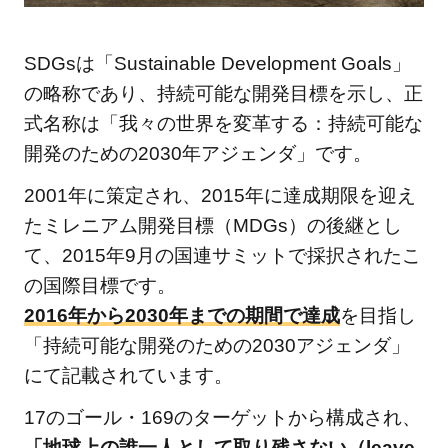
はミレニ
アム開発
SDGsは「Sustainable Development Goals」
目標
の略称であり、持続可能な開発目標を示し、正
（MDGs）
式名称は「我々の世界を変革する：持続可能な
1.2
開発のための2030年アジェンダ」です。
日本
にお
2001年に策定され、2015年に達成期限を迎え
ける
たミレニアム開発目標（MDGs）の後継とし
SDGs
て、2015年9月の国連サミットで採択されたこ
の取
の国際目標です。
り組
2016年から2030年までの期間で達成
を目指し
み
「持続可能な開発のための2030アジェンダ」
1.3
にて記載されています。
SDGs
の身
17のゴール・169のターゲットから構成され、
近な
「地球上の誰一人として取り残さない（leave