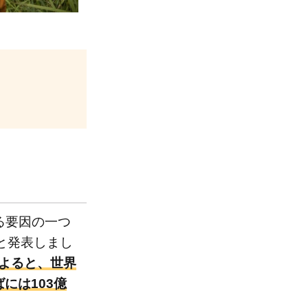
る要因の一つ
たと発表しまし
によると、世界
ばには103億