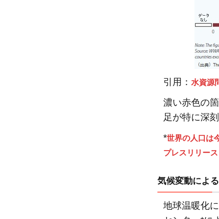
を放
置す
ると
どう
な
る？
引用：
水資源
3
世界
濃い赤色の箇
の水
足が特に深刻
問題
*
を解
世界の人口は今
決す
プレスリリース
るた
め国
気候変動による
連や
政
地球温暖化に
府、