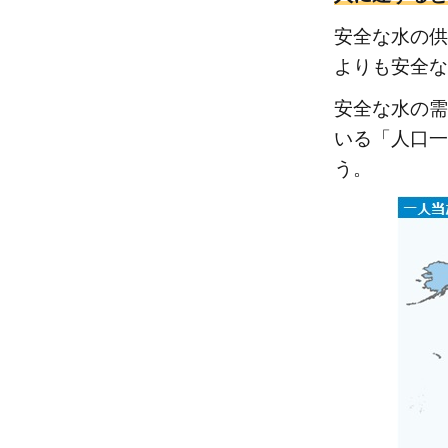
争の
安全な水の供
発生
よりも安全な
1.4
参
安全な水の需
考：
いる「人口一
日本
う。
にお
ける
水問
題
2
世界
で発
生し
てい
る水
問題