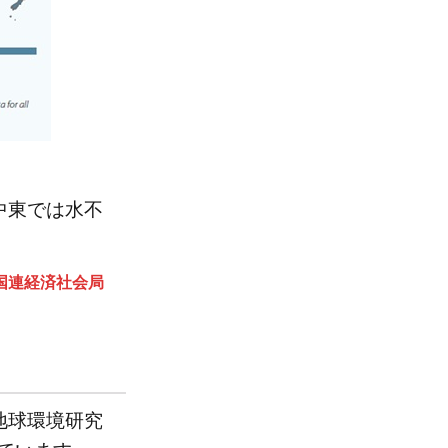
中東では水不
 国連経済社会局
地球環境研究