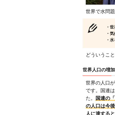
的な
水の
世界で水問題
需要
が増
・世
加
・気
1.2
・水
気候
変動
どういうこと
によ
る水
問題
世界人口の増加
の発
世界の人口が
生
です。国連は
1.3
水を
た。
国連の「
巡っ
の人口は今後5
た紛
人に達すると