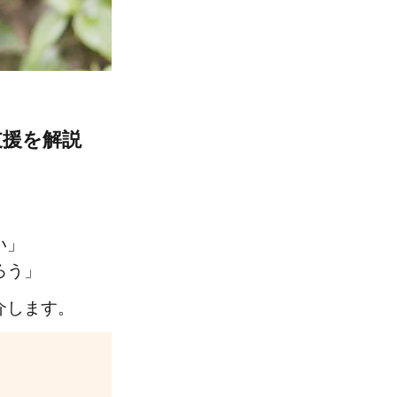
支援を解説
い」
ろう」
介します。