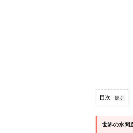
目次
1
世
界
世界の水問
の