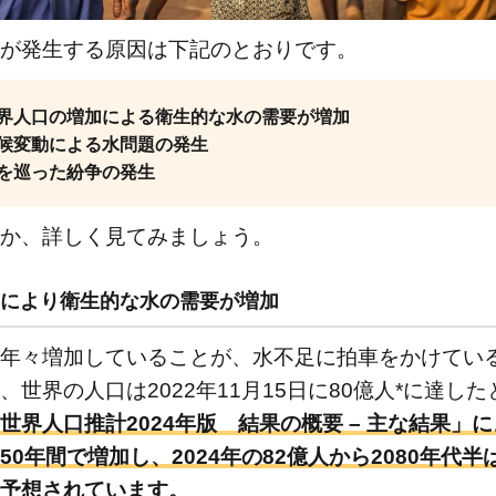
が発生する原因は下記のとおりです。
界人口の増加による衛生的な水の需要が増加
候変動による水問題の発生
を巡った紛争の発生
か、詳しく見てみましょう。
により衛生的な水の需要が増加
年々増加していることが、水不足に拍車をかけてい
、世界の人口は2022年11月15日に80億人*に達し
世界人口推計2024年版 結果の概要 – 主な結果」
0年間で増加し、2024年の82億人から2080年代半
予想されています。