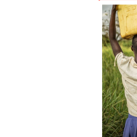
水
問
題
の
原
因
と
現
状
1.1
世界
人口
の増
加に
より
衛生