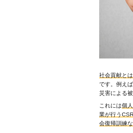
で
社
会
貢
献
活
動
す
る
メ
社会貢献とは
リ
です。例えば
ッ
災害による被
ト
3
これには
個人
個
業が行うCSR（
人
会復帰訓練な
で