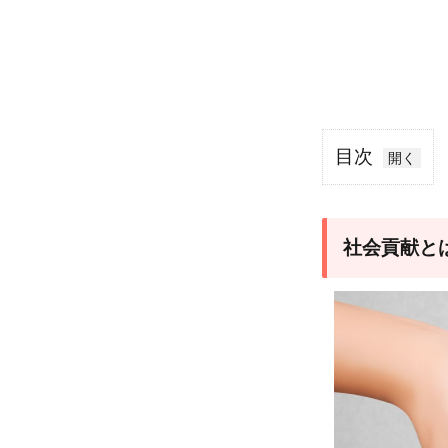
目次
1
社
会
社会貢献と
貢
献
と
は
2
個
人