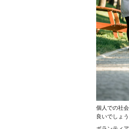
活動
3.3
3.環
境保
全活
動
3.4
4.地
域活
性化
3.5
5.フ
ェア
トレ
個人での社会
ード
良いでしょう
3.6
6.子
ボランティア