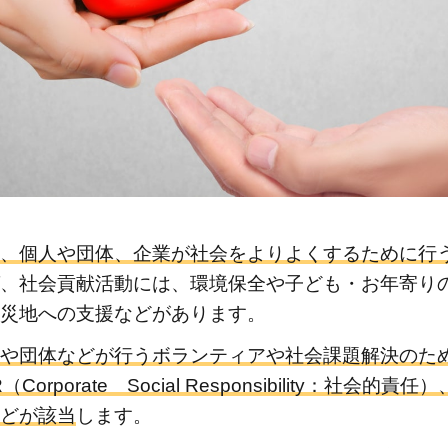
、個人や団体、企業が社会をよりよくするために行
、社会貢献活動には、環境保全や子ども・お年寄り
災地への支援などがあります。
や団体などが行うボランティアや社会課題解決のた
Corporate Social Responsibility：社会的
どが該当
します。