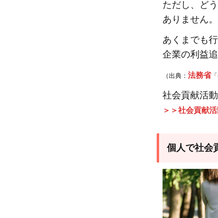
ただし、どう
で
き
ありません。
る
あくまでも行
社
企業の利益追
会
貢
法務省
（出典：
「
献
活
社会貢献活動
動
＞＞社会貢献活
3.1
1.寄
個人で社会
付
3.2
2.収
集・
募金