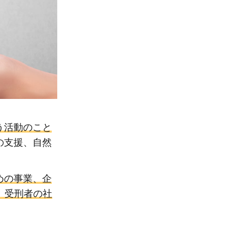
う活動のこと
の支援、自然
めの事業、企
責任）、受刑者の社