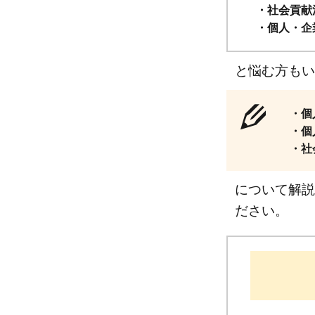
・社会貢献
・個人・企
と悩む方もい
・個
・個
・社
について解説
ださい。