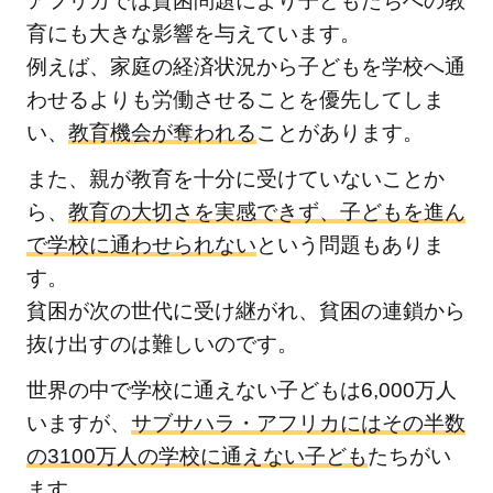
アフリカでは貧困問題により子どもたちへの教
認定
育にも大きな影響を与えています。
NPO
例えば、家庭の経済状況から子どもを学校へ通
法人
わせるよりも労働させることを優先してしま
ワー
ル
い、
教育機会が奪われる
ことがあります。
ド・
また、親が教育を十分に受けていないことか
ビジ
ら、
教育の大切さを実感できず、子どもを進ん
ョ
ン・
で学校に通わせられない
という問題もありま
ジャ
す。
パ
貧困が次の世代に受け継がれ、貧困の連鎖から
ン：
抜け出すのは難しいのです。
子ど
もと
世界の中で学校に通えない子どもは6,000万人
繋が
いますが、
サブサハラ・アフリカにはその半数
りを
の3100万人の学校に通えない子ども
たちがい
感じ
ます。