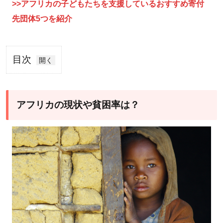
>>アフリカの子どもたちを支援しているおすすめ寄付
先団体5つを紹介
目次
1
アフ
リカ
アフリカの現状や貧困率は？
の現
状や
貧困
率
は？
1.1
貧困
の理