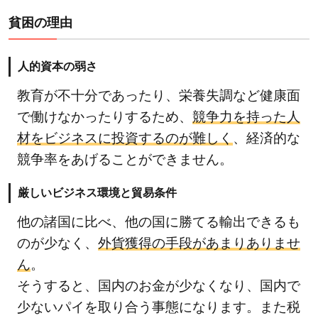
2.3
貧困の理由
教育
の機
会損
人的資本の弱さ
失
教育が不十分であったり、栄養失調など健康面
2.4
で働けなかったりするため、
競争力を持った人
強制
材をビジネスに投資するのが難しく
、経済的な
結婚
競争率をあげることができません。
3
ア
厳しいビジネス環境と貿易条件
フ
リ
他の諸国に比べ、他の国に勝てる輸出できるも
カ
のが少なく、
外貨獲得の手段があまりありませ
で
ん
。
貧
そうすると、国内のお金が少なくなり、国内で
困
少ないパイを取り合う事態になります。また税
に