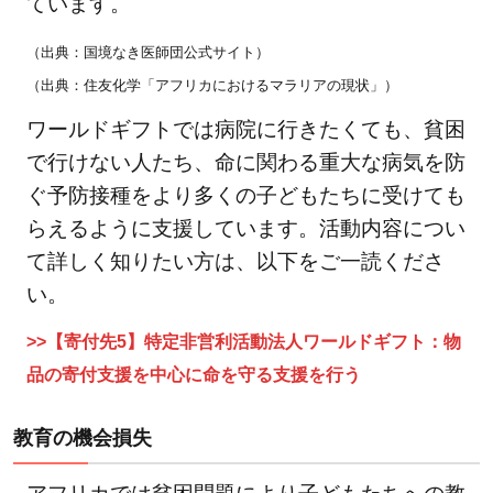
ています。
介
（出典：国境なき医師団公式サイト）
6.1
【寄
（出典：住友化学「アフリカにおけるマラリアの現状」）
付先1】特
ワールドギフトでは病院に行きたくても、貧困
定非営利
活動法人
で行けない人たち、命に関わる重大な病気を防
難民を助
ぐ予防接種をより多くの子どもたちに受けても
ける会
らえるように支援しています。活動内容につい
（AAR
て詳しく知りたい方は、以下をご一読くださ
Japan）：
い。
世界14カ
国で難民
>>【寄付先5】特定非営利活動法人ワールドギフト：物
を支援
品の寄付支援を中心に命を守る支援を行う
6.2
【寄
教育の機会損失
付先
2】