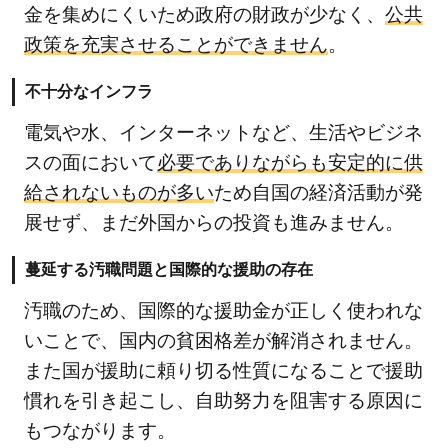
金を集めにくいため政府の財政が少なく、
公共
苦
し
政策を充実させることができません
。
む
不十分なインフラ
子
ど
電気や水、インターネットなど、生活やビジネ
も
スの面において
必要でありながらも安定的に供
た
給されないものが多い
ため自国の経済活動が発
ち
展せず、まだ外国からの投資も進みません。
に
必
蔓延する汚職問題と国際的な援助の存在
要
な
汚職のため、国際的な援助金が正しく使われな
支
いことで、国内の貧困格差が解消されません。
援
また国が援助に頼り切る性質になることで援助
と
慣れを引き起こし、自助努力を阻害する原因に
は
もつながります。