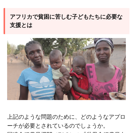
動法
人ワ
アフリカで貧困に苦しむ子どもたちに必要な
ール
支援とは
ドギ
フ
ト：
物品
の寄
付支
援を
中心
に命
を守
る支
援を
上記のような問題のために、どのようなアプロ
行う
ーチが必要とされているのでしょうか。
7