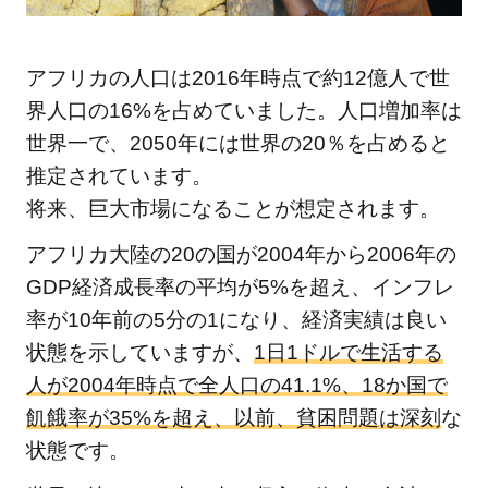
由
1.1.1
アフリカの人口は2016年時点で約12億人で世
人的資
界人口の16%を占めていました。人口増加率は
本の弱
世界一で、2050年には世界の20％を占めると
さ
推定されています。
1.1.2
厳しい
将来、巨大市場になることが想定されます。
ビジネ
アフリカ大陸の20の国が2004年から2006年の
ス環境
GDP経済成長率の平均が5%を超え、インフレ
と貿易
率が10年前の5分の1になり、経済実績は良い
条件
状態を示していますが、
1.1.3
1日1ドルで生活する
不十分
人が2004年時点で全人口の41.1%、18か国で
なイン
飢餓率が35%を超え、以前、貧困問題は深刻
な
フラ
状態です。
1.1.4