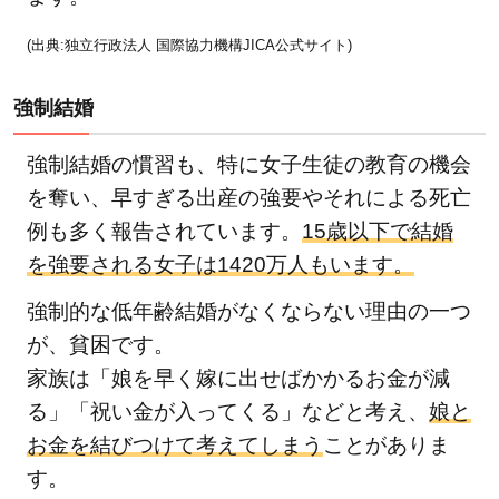
られ
る
(出典:独立行政法人 国際協力機構JICA公式サイト)
6.3
【寄
強制結婚
付先
3】
強制結婚の慣習も、特に女子生徒の教育の機会
公益
を奪い、早すぎる出産の強要やそれによる死亡
財団
例も多く報告されています。
15歳以下で結婚
法人
を強要される女子は1420万人もいます。
日本
ユニ
強制的な低年齢結婚がなくならない理由の一つ
セフ
が、貧困です。
協
家族は「娘を早く嫁に出せばかかるお金が減
会：
る」「祝い金が入ってくる」などと考え、
娘と
知名
お金を結びつけて考えてしまう
ことがありま
度の
す。
高さ