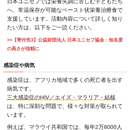
ちが
日本ユニセフでは栄養失調に苦しむ子どもたち
でき
へ、常温保存が可能なペースト状栄養治療食で
るこ
支援しています。活動内容について詳しく知り
と
たい方は、以下をご一読ください。
は？
6
>>【寄付先3】公益財団法人 日本ユニセフ協会：知名度
ア
の高さが信頼に
フ
リ
感染症や病気
カ
の
感染症は、アフリカ地域で多くの死亡者を出す
子
病気です。
ど
三大感染症のHIV／エイズ・マラリア・結核
も
は、特に深刻な問題で、様々な対策が取られて
た
います。
ち
を
例えば、マラウイ共和国では、毎年2万8000人