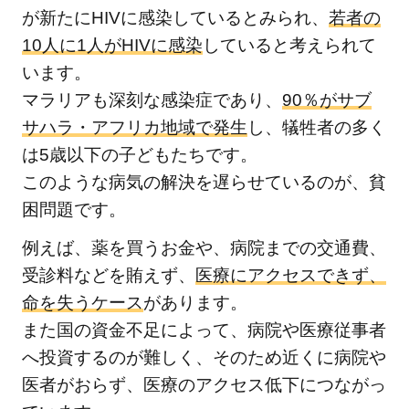
支
が新たにHIVに感染しているとみられ、
若者の
援
10人に1人がHIVに感染
していると考えられて
し
います。
て
い
マラリアも深刻な感染症であり、
90％がサブ
る
サハラ・アフリカ地域で発生
し、犠牲者の多く
お
は5歳以下の子どもたちです。
す
このような病気の解決を遅らせているのが、貧
す
困問題です。
め
寄
例えば、薬を買うお金や、病院までの交通費、
付
受診料などを賄えず、
医療にアクセスできず、
先
命を失うケース
があります。
団
また国の資金不足によって、病院や医療従事者
体5
へ投資するのが難しく、そのため近くに病院や
つ
を
医者がおらず、医療のアクセス低下につながっ
紹