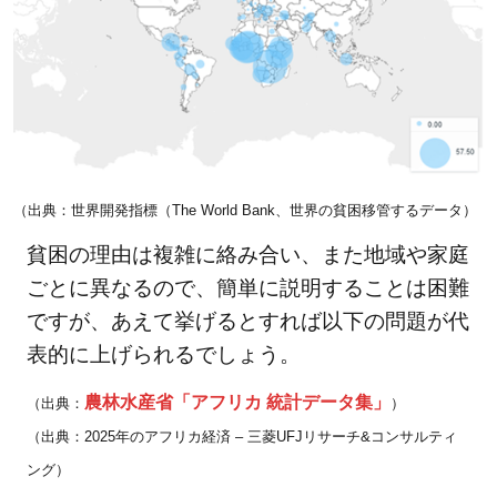
も
た
ち
に
与
え
る
（出典：世界開発指標（The World Bank、世界の貧困移管するデータ）
影
響
貧困の理由は複雑に絡み合い、また地域や家庭
ごとに異なるので、簡単に説明することは困難
2.1
ですが、あえて挙げるとすれば以下の問題が代
栄養
失調
表的に上げられるでしょう。
2.2
農林水産省「アフリカ 統計データ集」
（出典：
）
感染
（出典：2025年のアフリカ経済 – 三菱UFJリサーチ&コンサルティ
症や
ング）
病気