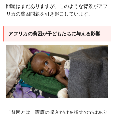
3.1
問題はまだありますが、このような背景がアフ
農村
リカの貧困問題を引き起こしています。
地域
への
支援
アフリカの貧困が子どもたちに与える影響
3.2
女性
への
支援
4
アフ
リカ
の子
ども
たち
への
支援
「貧困とは、家庭の収入だけを指すのではあり