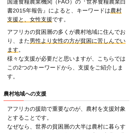
国連食糧農業機関（FAO）の『世界食糧農業白
無理
書2015年報告』によると、キーワードは
農村
な
支援と、女性支援
です。
く、
継続
アフリカの貧困層の多くが農村地域に住んでお
でき
り、また
男性より女性の方が貧困に苦しんでい
る範
ます
。
囲で
アフ
様々な支援が必要だと思いますが、こちらでは
リカ
この2つのキーワードから、支援をご紹介しま
の子
す。
ども
たち
農村地域への支援
を支
援し
アフリカの援助で重要なのが、農村を支援対象
よう
とすることです。
なぜなら、世界の貧困層の大半は農村に暮らす