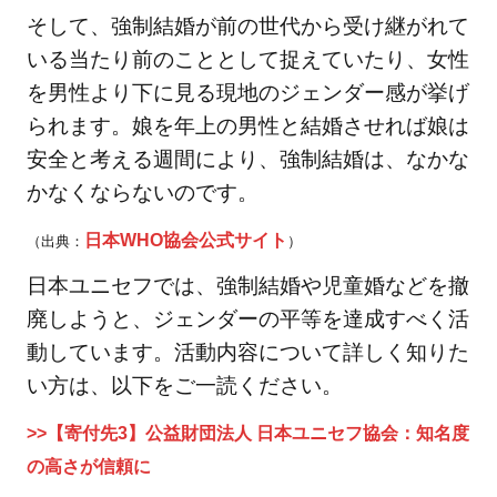
が信
そして、強制結婚が前の世代から受け継がれて
頼に
いる当たり前のこととして捉えていたり、女性
6.4
【寄
を男性より下に見る現地のジェンダー感が挙げ
付先4】認
られます。娘を年上の男性と結婚させれば娘は
定NPO法人
安全と考える週間により、強制結婚は、なかな
REALs（リ
アルズ）：
かなくならないのです。
争い予防の
日本WHO協会公式サイト
（出典：
）
スペシャリ
スト
日本ユニセフでは、強制結婚や児童婚などを撤
6.5
廃しようと、ジェンダーの平等を達成すべく活
【寄
動しています。活動内容について詳しく知りた
付先
い方は、以下をご一読ください。
5】
特定
>>【寄付先3】公益財団法人 日本ユニセフ協会：知名度
非営
の高さが信頼に
利活