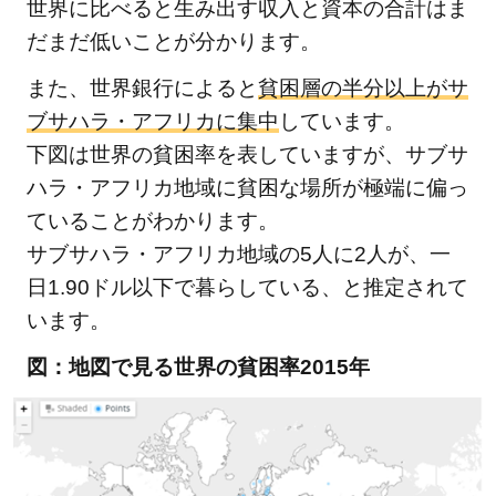
世界に比べると生み出す収入と資本の合計はま
蔓延す
だまだ低いことが分かります。
る汚職
問題と
また、世界銀行によると
貧困層の半分以上がサ
国際的
ブサハラ・アフリカに集中
しています。
な援助
下図は世界の貧困率を表していますが、サブサ
の存在
ハラ・アフリカ地域に貧困な場所が極端に偏っ
2
ていることがわかります。
ア
フ
サブサハラ・アフリカ地域の5人に2人が、一
リ
日1.90ドル以下で暮らしている、と推定されて
カ
います。
の
図：地図で見る世界の貧困率2015年
貧
困
が
子
ど