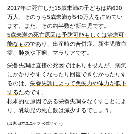
2017年に死亡した15歳未満の子どもは約630
日本
ユニ
万人、そのうち5歳未満が540万人を占めてい
セフ
ます。また、その約半数が新生児です。
の活
5歳未満の死亡原因は予防可能もしくは治療可
動
能なもの
であり、出産時の合併症、新生児敗血
5
症、肺炎や下痢、マラリアです。
アフ
リカ
栄誉失調は直接の死因ではありませんが、病気
の子
にかかりやすくなったり回復できなかったりす
ども
るのは、
栄養失調によって免疫力や体力が低下
たち
する
ためです。
を支
根本的な原因である栄養失調をなくすことによ
援す
り、乳幼児の死亡数は減少するでしょう。
るた
めに
(出典:日本ユニセフ 公式サイト)
私た