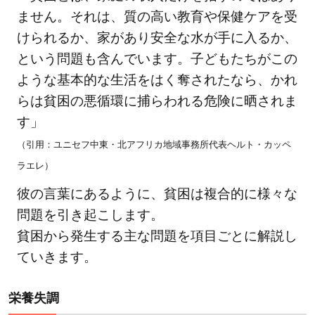
活動
ません。それは、質の高い教育や保健ケアを受
を具
けられるか、家があり安全な水が手に入るか、
体例
という問題も含んでいます。子どもたちがこの
で紹
ような基本的な生活をはく奪されたなら、かれ
介！
らは貧困の悪循環に捕らわれる危険に晒されま
4.1
す」
ワー
（引用：ユニセフ中東・北アフリカ地域事務所代表ヘルト・カッペ
ル
ド・
ラエレ）
ビジ
彼の言葉にあるように、貧困は複合的に様々な
ョ
問題を引き起こします。
ン・
貧困から発生する主な問題を項目ごとに解説し
ジャ
ていきます。
パン
の活
動
栄養失調
4.2