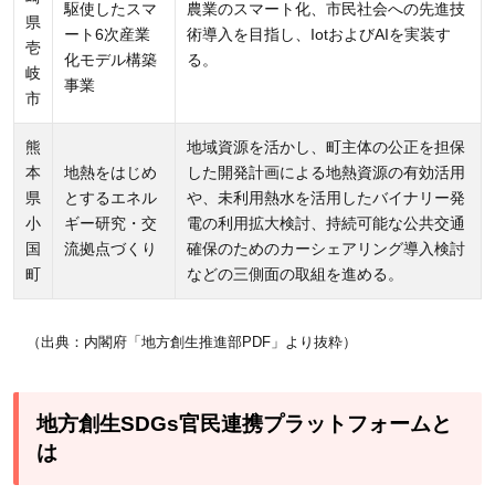
駆使したスマ
農業のスマート化、市民社会への先進技
県
ート6次産業
術導入を目指し、IotおよびAIを実装す
壱
化モデル構築
る。
岐
事業
市
熊
地域資源を活かし、町主体の公正を担保
本
地熱をはじめ
した開発計画による地熱資源の有効活用
県
とするエネル
や、未利用熱水を活用したバイナリー発
小
ギー研究・交
電の利用拡大検討、持続可能な公共交通
国
流拠点づくり
確保のためのカーシェアリング導入検討
町
などの三側面の取組を進める。
（出典：内閣府「地方創生推進部PDF」より抜粋）
地方創生SDGs官民連携プラットフォームと
は