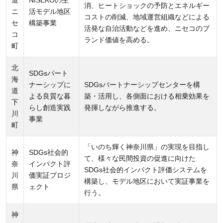
消、ヒートショックの予防とエネルギー
ニ
活モデル地区
コストの削減、地域運営組織などによる
セ
構築事業
活発な自治活動などを進め、ニセコのブ
コ
ランド価値を高める。
町
北
SDGsパート
海
ナーシップに
SDGsパートナーシップセンターを構
道
よる良質な暮
築・活用し、各側面における相乗効果を
下
らし創造実践
発揮しながら推進する。
川
事業
町
「いのち輝く神奈川県」の実現を目指し
神
SDGs社会的
て、様々な民間投資の促進に向けた
奈
インパクト評
SDGs社会的インパクト評価システムを
川
価実証プロジ
構築し、モデル地区において実証事業を
県
ェクト
行う。
神