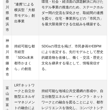
奈
環境・社会・経済面の課題解決に向けた
”連携”による
川
モデル事業の推進のため、ステークホル
横浜型「大都
県
ダー間の交流を深化させ、取組間の連携
市モデル」創
横
を図り、住宅・事業所などの「市民力」
出事業
浜
を最大限発揮できる仕組みを構築する。
市
神
奈
持続可能な都
SDGsの理念を掲げ、市民参画やEBPM
川
市経営
により改定する。先行モデルとして歴史
県
「SDGs未来
的建造物を改修し、働く・交流・歴史と
鎌
都市かまく
文化を継承する場として、情報発信す
倉
ら」の創造
る。
市
LRTネットワ
富
ークと自立分
持続可能な地域公共交通網の形成や、自
山
散型エネルギ
立分散型エネルギー・インフラ・ネット
県
ーマネジメン
ワークとの融合を図ることにより、都市
富
トの融合によ
レジリエンスを強化し、コンパクトシテ