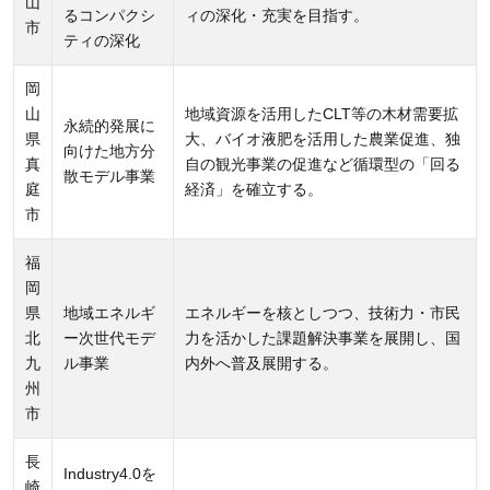
山
るコンパクシ
ィの深化・充実を目指す。
市
ティの深化
岡
山
地域資源を活用したCLT等の木材需要拡
永続的発展に
県
大、バイオ液肥を活用した農業促進、独
向けた地方分
真
自の観光事業の促進など循環型の「回る
散モデル事業
庭
経済」を確立する。
市
福
岡
県
地域エネルギ
エネルギーを核としつつ、技術力・市民
北
ー次世代モデ
力を活かした課題解決事業を展開し、国
九
ル事業
内外へ普及展開する。
州
市
長
Industry4.0を
崎