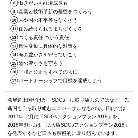
働きがいも経済成長も
いる
産業と技術革新の基盤をつくろう
自治
人や国の不平等をなくそう
体
住み続けられるまちづくりを
SDGs
つくる責任 つかう責任
の取
り組
気候変動に具体的な対策を
み事
海の豊かさを守っていこう
例
陸の豊かさも守ろう
平和と公正をすべての人に
パートナーシップで目標を達成しよう
発展途上国だけが「SDGs」に取り組むのではなく、先
進国も自ら取り組むユニバーサルなもので、国内では
2017年12月に「SDGsアクションプラン2018」を、
2018年6月には「拡大版SDGsアクションプラン2018」
を発表するなど日本も積極的に取り組んでいます。