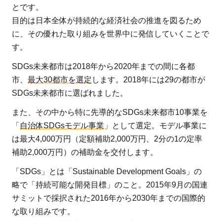
SDGs
とです。
未来
目的は日本全体が持続的な経済社会の推進を図るため
都
に、その優れた取り組みを世界中に発信していくことで
市・
す。
自治
体
SDGs未来都市は2018年から2020年までの間に各都
SDGs
市、
最大30都市を選定
します。2018年には29の都市が
モデ
SDGs未来都市に選ばれました。
ル事
また、その中から特に先導的なSDGs未来都市10事業を
業を
「
自治体SDGsモデル事業
」として選定。モデル事業に
実施
は最大4,000万円（定額補助2,000万円、2分の1の定率
中
補助2,000万円）の補助金を交付します。
3.1
「SDGs」とは「Sustainable Development Goals」の
自治
略で「持続可能な開発目標」のこと。2015年9月の国連
体
サミットで採択された2016年から2030年までの国際的
SDGs
な取り組みです。
モデ