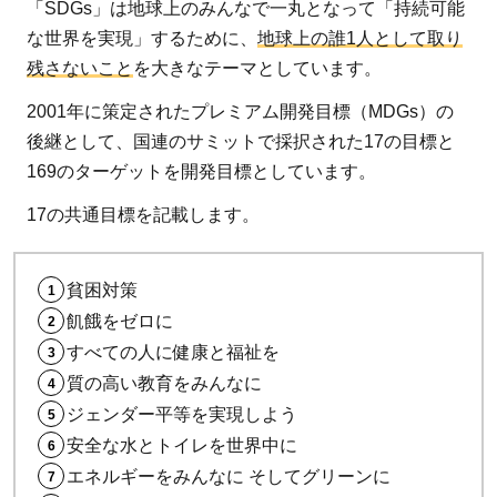
「SDGs」は地球上のみんなで一丸となって「持続可能
ル事
な世界を実現」するために、
地球上の誰1人として取り
業
残さないこと
を大きなテーマとしています。
4
地方
2001年に策定されたプレミアム開発目標（MDGs）の
創生
後継として、国連のサミットで採択された17の目標と
SDGs
169のターゲットを開発目標としています。
官民
17の共通目標を記載します。
連携
プラ
ット
貧困対策
フォ
飢餓をゼロに
ーム
すべての人に健康と福祉を
とは
質の高い教育をみんなに
5
ジェンダー平等を実現しよう
既に
安全な水とトイレを世界中に
始ま
エネルギーをみんなに そしてグリーンに
って