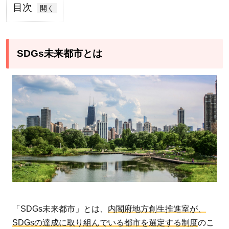
目次
1
SDGs
未来
SDGs未来都市とは
都市
とは
2
SDGs
未来
都市
にお
いて
有力
な都
市
「SDGs未来都市」とは、
内閣府地方創生推進室が、
3
SDGsの達成に取り組んでいる都市を選定する制度
のこ