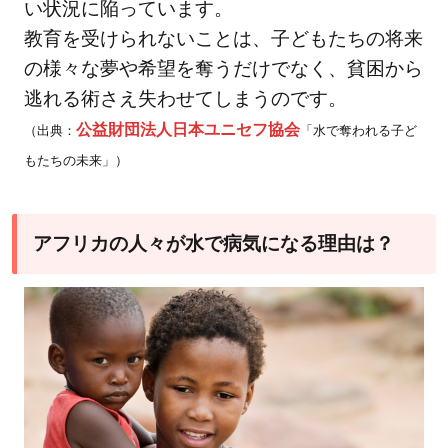
れ
い状況に陥っています。
る？
教育を受けられないことは、子どもたちの将来
6
の様々な夢や希望を奪うだけでなく、貧困から
ア
逃れる術さえ失わせてしまうのです。
フ
公益財団法人日本ユニセフ協会
（出典：
「水で奪われる子ど
リ
もたちの未来」）
カ
の
水
問
アフリカの人々が水で病気になる理由は？
題
に
私
た
ち
が
で