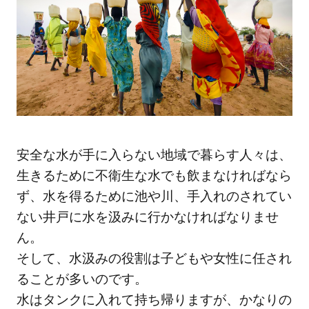
めに
教育
が受
けら
れな
い問
題も
3
安全な水が手に入らない地域で暮らす人々は、
アフ
リカ
生きるために不衛生な水でも飲まなければなら
の
ず、水を得るために池や川、手入れのされてい
人々
ない井戸に水を汲みに行かなければなりませ
が水
ん。
で病
そして、水汲みの役割は子どもや女性に任され
気に
ることが多いのです。
なる
水はタンクに入れて持ち帰りますが、かなりの
理由