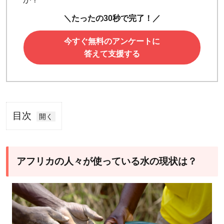
＼たったの30秒で完了！／
今すぐ無料のアンケートに
答えて支援する
目次
1
アフ
リカ
アフリカの人々が使っている水の現状は？
の
人々
が使
って
いる