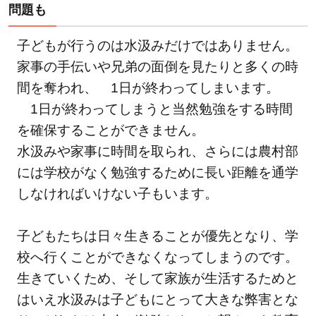
行わ
問題も
れて
いる
子どもが行うのは水汲みだけではありません。
支援
家事の手伝いや兄弟の面倒を見たりと多くの時
活動
間を奪われ、 1日が終わってしまいます。
は？
1日が終わってしまうと当然勉強をする時間
5
を確保することができません。
アフ
水汲みや家事に時間を取られ、さらには農村部
リカ
には学校がなく勉強するために長い距離を通学
の
人々
しなければいけない子もいます。
を救
うた
子どもたちは日々生きることが優先となり、学
めに
校へ行くことができなくなってしまうのです。
私た
生きていくため、そして家族が生活するためと
ちが
はいえ水汲みは子どもにとって大きな弊害とな
でき