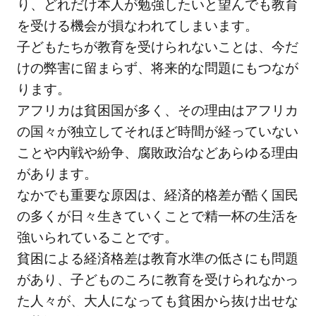
るこ
り、どれだけ本人が勉強したいと望んでも教育
と
を受ける機会が損なわれてしまいます。
子どもたちが教育を受けられないことは、今だ
5.1
けの弊害に留まらず、将来的な問題にもつなが
継続
ります。
寄付
5.2
アフリカは貧困国が多く、その理由はアフリカ
都度
の国々が独立してそれほど時間が経っていない
寄付
ことや内戦や紛争、腐敗政治などあらゆる理由
5.3
があります。
私た
なかでも重要な原因は、経済的格差が酷く国民
ちの
の多くが日々生きていくことで精一杯の生活を
寄付
強いられていることです。
はど
貧困による経済格差は教育水準の低さにも問題
のよ
があり、子どものころに教育を受けられなかっ
うに
使わ
た人々が、大人になっても貧困から抜け出せな