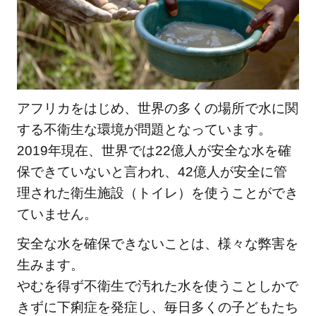
水の
現状
は？
2
ア
アフリカをはじめ、世界の多くの場所で水に関
フ
する不衛生な環境が問題となっています。
リ
2019年現在、世界では22億人が安全な水を確
カ
の
保できていないと言われ、42億人が安全に管
多
理された衛生施設（トイレ）を使うことができ
く
ていません。
の
家
安全な水を確保できないことは、様々な弊害を
庭
生みます。
で
やむを得ず不衛生で汚れた水を使うことしかで
は
きずに下痢症を発症し、毎日多くの子どもたち
水