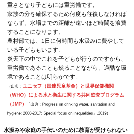
は？
重さとなり子どもには重労働です。
4
家族の分を確保するため何度も往復しなければ
アフ
ならず、水場までの距離が遠いほど時間を浪費
リカ
することになります。
の水
農村部では、1日に何時間も水汲みに費やして
問題
いる子どももいます。
の解
炎天下の中でこれを子どもが行うのですから、
決策
重労働であることも然ることながら、過酷な環
はあ
るの
境であることは明らかです。
か？
ユニセフ（国連児童基金）と世界保健機関
（出典：
（WHO）による水と衛生に関する共同監査プログラム
4.1
実際
（JMP）
「出典：Progress on drinking water, sanitation and
にア
hygiene: 2000-2017: Special focus on inequalities」,2019）
フリ
カで
水汲みや家庭の手伝いのために教育が受けられない