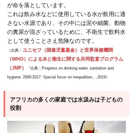
が命を落としています。
汲
これは飲み水などに使用している水が飲用に適
み
さない水源であり、その中には泥や細菌、動物
は
子
の糞尿が混ざっているために、不衛生で飲料水
ど
として使うことさえ危険なのです。
も
ユニセフ（国連児童基金）と世界保健機関
（出典：
の
（WHO）による水と衛生に関する共同監査プログラム
役
（JMP）
「出典：Progress on drinking water, sanitation and
割
hygiene: 2000-2017: Special focus on inequalities」,2019）
2.1
水汲
みや
アフリカの多くの家庭では水汲みは子どもの
家庭
役割
の手
伝い
のた