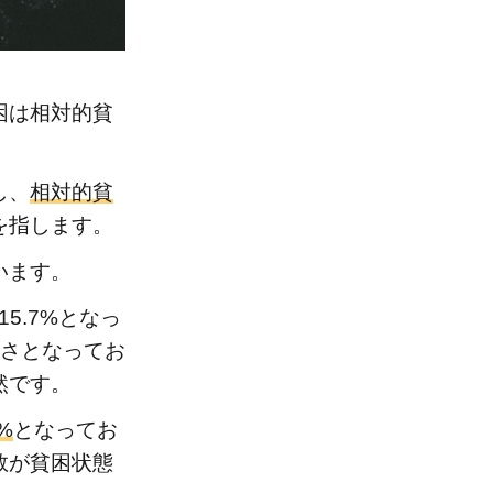
困は相対的貧
し、
相対的貧
を指します。
います。
5.7%となっ
高さとなってお
然です。
%
となってお
数が貧困状態