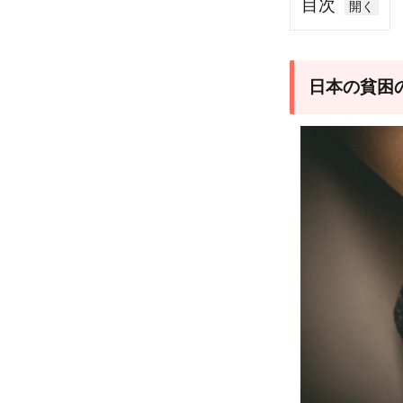
目次
1
日
本
日本の貧困
の
貧
困
の
現
状
1.1
貧困
層と
は
2
所