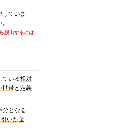
説していま
い。
ら脱出するには
している
相対
い世帯
と定義
半分となる
を引いた金