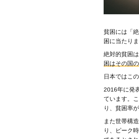
得
格
差
が
貧困には「絶
広
困に当たりま
が
る
絶対的貧困は
日
困はその国の
本
日本ではこの
2.1
所得
2016年に
の再
ています。こ
分配
り、貧困率が
3
また世帯構造
日
り、ピーク時
本
で