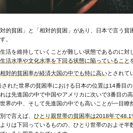
対的貧困」と「相対的貧困」があり、日本で言う貧
す。
生活を維持していくことが難しい状態であるのに対
生活水準や文化水準を下回る状態に陥っていること
相対的貧困率が経済大国の中でも特に高い
とされて
発表された世界の貧困率における日本の位置は14番目の1
れは先進国の中で中国やアメリカに次いで3番目の
世界の中、そして先進国の中でも高いことが一目瞭
別で言えば、
ひとり親世帯の貧困率は2018年で48.1
よりは下回っているものの、ひとり世帯のおよそ半