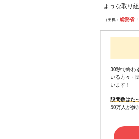
ような取り組
総務省
（出典：
「
30秒で終
いる方々・団
います！
設問数はた
50万人が