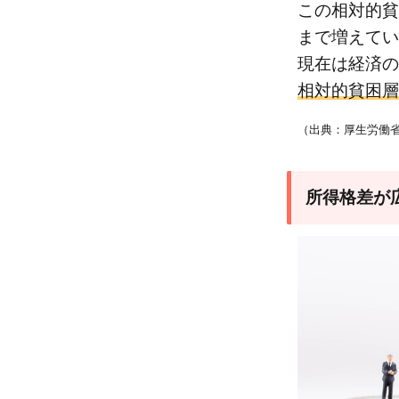
沖縄
この相対的貧困
県
まで増えてい
3.2
現在は経済の
鹿児
相対的貧困層
島県
（出典：厚生労
3.3
高知
県
所得格差が
3.4
徳島
県
4
日本
の貧
困問
題解