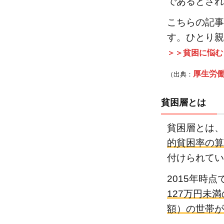
であるとされ
貧
こちらの記事
困
す。ひとり親
率
が
＞＞貧困に悩む
高
厚生労働
（出典：
い
傾
貧困層とは
向
に
貧困層とは、
あ
る
的貧困率の算
地
付けられてい
域
2015年時
と
127万円未
は
額）の世帯が
3.1