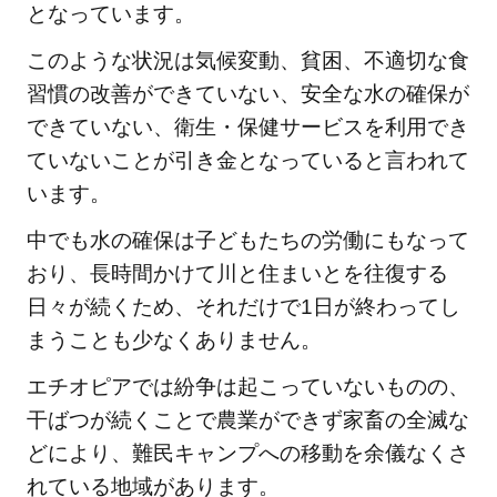
となっています。
先
を4
このような状況は気候変動、貧困、不適切な食
つ
習慣の改善ができていない、安全な水の確保が
紹
できていない、衛生・保健サービスを利用でき
介
ていないことが引き金となっていると言われて
5.1
います。
【寄
付先
中でも水の確保は子どもたちの労働にもなって
1】
おり、長時間かけて川と住まいとを往復する
公益
日々が続くため、それだけで1日が終わってし
財団
まうことも少なくありません。
法人
日本
エチオピアでは紛争は起こっていないものの、
ユニ
干ばつが続くことで農業ができず家畜の全滅な
セフ
どにより、難民キャンプへの移動を余儀なくさ
協
れている地域があります。
会：