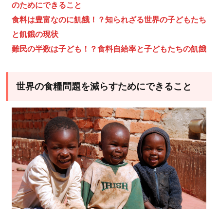
のためにできること
法人
食料は豊富なのに飢餓！？知られざる世界の子どもたち
国連
と飢餓の現状
WFP
難民の半数は子ども！？食料自給率と子どもたちの飢餓
協
会：
飢餓
世界の食糧問題を減らすためにできること
のな
い世
界を
目指
す
5.4
【寄
付先
4】
認定
NPO