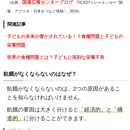
国連広報センターブログ
（出典：
「TICAD7リレーエッセー “国
各国の
連・アフリカ・日本をつなぐ情熱”」,2019）
子ども
たちの
関連記事
状況と
子どもの未来が脅かされている！？食糧問題と子どもの
は
栄養問題
1.3.2
関連記
世界の食糧問題とは？子どもに深刻な栄養不良
事
2
飢餓がなくならないのはなぜ？
世
界
飢餓がなくならないのは、2つの原因があるこ
の
とを知らなければいけません。
食
糧
飢餓の要因は大きく分けると
「経済的」と「構
問
造的」
に分けることができます。
題