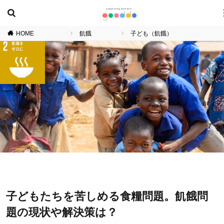
HOME
飢餓
子ども（飢餓）
子どもたちを苦しめる食糧問題。飢餓問
題の現状や解決策は？