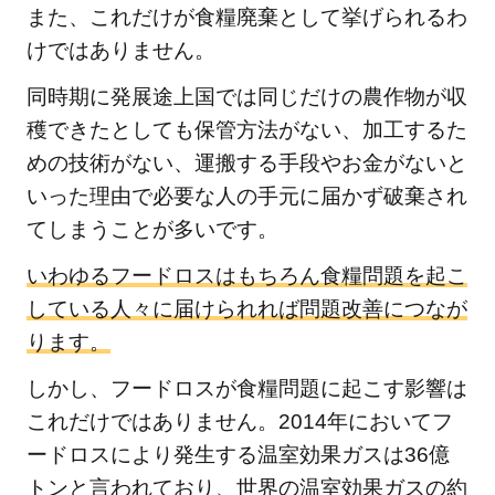
また、これだけが食糧廃棄として挙げられるわ
体を
守る
けではありません。
国際
同時期に発展途上国では同じだけの農作物が収
NGO
穫できたとしても保管方法がない、加工するた
6
めの技術がない、運搬する手段やお金がないと
様々
いった理由で必要な人の手元に届かず破棄され
な要
因か
てしまうことが多いです。
らく
いわゆるフードロスはもちろん食糧問題を起こ
る食
している人々に届けられれば問題改善につなが
糧問
ります。
題、
まず
しかし、フードロスが食糧問題に起こす影響は
は現
これだけではありません。2014年においてフ
実に
ードロスにより発生する温室効果ガスは36億
向き
合お
トンと言われており、世界の温室効果ガスの約