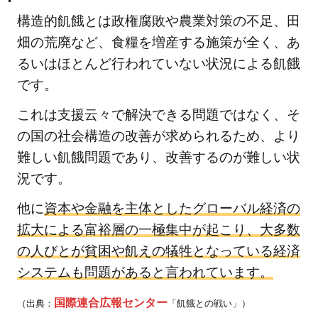
の削
構造的飢餓とは政権腐敗や農業対策の不足、田
減
畑の荒廃など、食糧を増産する施策が全く、あ
2.2
るいはほとんど行われていない状況による飢餓
持続
です。
可能
な農
これは支援云々で解決できる問題ではなく、そ
業の
の国の社会構造の改善が求められるため、より
推進
難しい飢餓問題であり、改善するのが難しい状
2.3
況です。
取り
組
他に
資本や金融を主体としたグローバル経済の
み・
拡大による富裕層の一極集中が起こり、大多数
活動
の人びとが貧困や飢えの犠牲となっている経済
の例
システムも問題があると言われています。
2.3.1
国際連合広報センター
（出典：
「飢餓との戦い」）
関連記