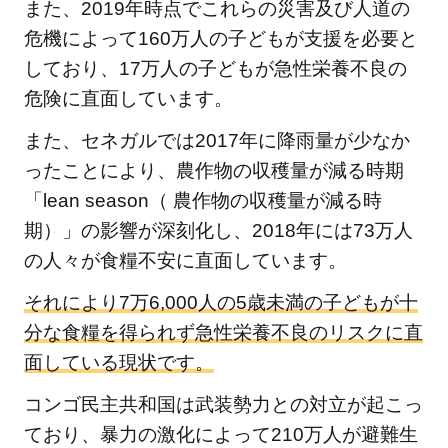
また、2019年時点でこれらの災害及び人道の
で苦
危機によって160万人の子どもが支援を必要と
しむ
しており、17万人の子どもが急性栄養不良の
子ど
危険に直面しています。
もを
減ら
また、セネガルでは2017年に降雨量が少なか
すた
ったことにより、農作物の収穫量が減る時期
めに
「lean season（ 農作物の収穫量が減る時
4.1
期）」の影響が深刻化し、2018年には73万人
毎月
の人々が食糧不安に直面しています。
寄付
4.2
それにより7万6,000人の5歳未満の子どもが十
今回
分な食糧を得られず急性栄養不良のリスクに直
寄付
面している現状です。
5
コンゴ民主共和国は武装勢力との対立が起こっ
飢
ており、暴力の激化によって210万人が避難生
餓