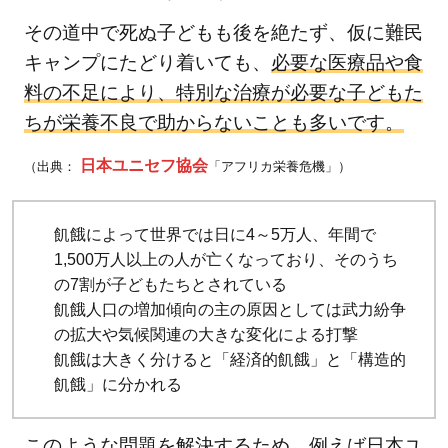
知名
その道中で死ぬ子どもも後を絶たず、仮に難民
度の
キャンプにたどり着いても、
必要な医療品や食
高さ
料の不足により、特別な治療が必要な子どもた
が信
ちが栄養不良で助からないことも多いです。
頼に
5.2
日本ユニセフ協会
（出典：
「アフリカ栄養危機」）
【寄
付先
飢餓によって世界では日に4～5万人、年間で
2】
1,500万人以上の人が亡くなっており、そのうち
認定
の7割が子どもたちとされている
NPO
飢餓人口の増加傾向の主の原因としては武力紛争
法人
の拡大や気候関連の大きな変化による打撃
ワー
飢餓は大きく分けると「経済的飢餓」と「構造的
ル
飢餓」に分かれる
ド・
ビジ
このような問題を解決するため、例えば日本ユ
ョ