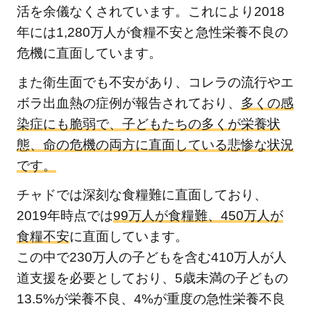
活を余儀なくされています。これにより2018
問
題
年には1,280万人が食糧不安と急性栄養不良の
に
危機に直面しています。
取
また衛生面でも不安があり、コレラの流行やエ
り
ボラ出血熱の症例が報告されており、
組
多くの感
ん
染症にも脆弱で、子どもたちの多くが栄養状
で
態、命の危機の両方に直面している悲惨な状況
い
です。
る
お
チャドでは深刻な食糧難に直面しており、
す
2019年時点では
99万人が食糧難、450万人が
す
食糧不安
に直面しています。
め
この中で230万人の子どもを含む410万人が人
の
道支援を必要としており、5歳未満の子どもの
寄
13.5%が栄養不良、4%が重度の急性栄養不良
付