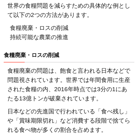
世界の食糧問題を減らすための具体的な例とし
法人
て以下の2つの方法があります。
グッ
ドネ
食糧廃棄・ロスの削減
ーバ
持続可能な農業の推進
ー
ズ・
食糧廃棄・ロスの削減
ジャ
パ
食糧廃棄の問題は、飽食と言われる日本などで
ン：
海外
問題視されています。世界では年間食用に生産
と国
された食糧の内、2016年時点では3分の1にあ
内で
たる13億トンが破棄されています。
子ど
日本などの先進国で行われている「食べ残し」
も達
のこ
や「賞味期限切れ」など消費する段階で捨てら
ころ
れる食べ物が多くの割合を占めます。
と身