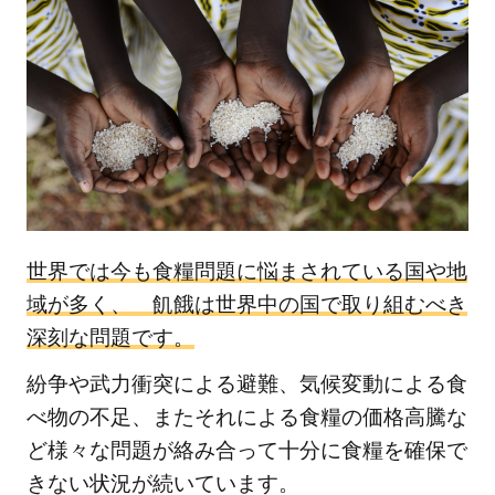
え
続
け
て
い
る
世
界
の
飢
世界では今も食糧問題に悩まされている国や地
餓
域が多く、 飢餓は世界中の国で取り組むべき
人
深刻な問題です。
口
紛争や武力衝突による避難、気候変動による食
1.1
べ物の不足、またそれによる食糧の価格高騰な
世界
ど様々な問題が絡み合って十分に食糧を確保で
の飢
きない状況が続いています。
餓人