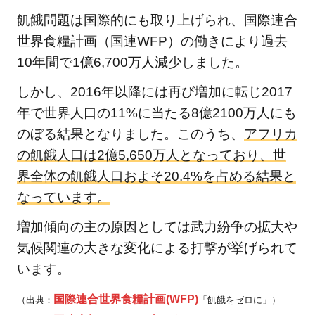
1.2.1
飢餓問題は国際的にも取り上げられ、国際連合
経済的
世界食糧計画（国連WFP）の働きにより過去
飢餓と
10年間で1億6,700万人減少しました。
は
しかし、2016年以降には再び増加に転じ2017
1.2.2
年で世界人口の11%に当たる8億2100万人にも
構造的
飢餓と
のぼる結果となりました。このうち、
アフリカ
は
の飢餓人口は2億5,650万人となっており、世
1.3
界全体の飢餓人口およそ20.4%を占める結果と
飢餓
なっています。
に苦
増加傾向の主の原因としては武力紛争の拡大や
しむ
子ど
気候関連の大きな変化による打撃が挙げられて
もた
います。
ち
国際連合世界食糧計画(WFP)
（出典：
「飢餓をゼロに」）
1.3.1