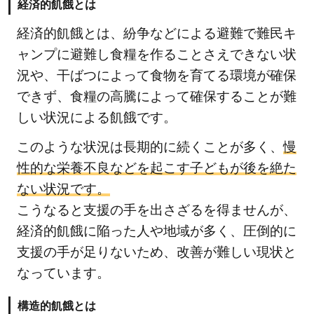
を
経済的飢餓とは
減
経済的飢餓とは、紛争などによる避難で難民キ
ら
ャンプに避難し食糧を作ることさえできない状
す
況や、干ばつによって食物を育てる環境が確保
た
め
できず、食糧の高騰によって確保することが難
に
しい状況による飢餓です。
で
このような状況は長期的に続くことが多く、
慢
き
る
性的な栄養不良などを起こす子どもが後を絶た
こ
ない状況です。
と
こうなると支援の手を出さざるを得ませんが、
経済的飢餓に陥った人や地域が多く、圧倒的に
2.1
支援の手が足りないため、改善が難しい現状と
食糧
廃
なっています。
棄・
構造的飢餓とは
ロス