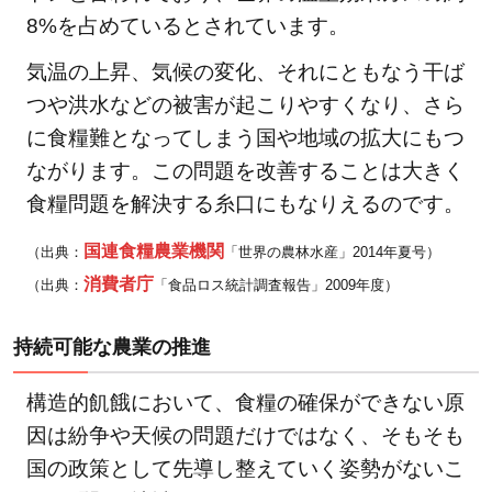
う
8%を占めているとされています。
気温の上昇、気候の変化、それにともなう干ば
つや洪水などの被害が起こりやすくなり、さら
に食糧難となってしまう国や地域の拡大にもつ
ながります。この問題を改善することは大きく
食糧問題を解決する糸口にもなりえるのです。
国連食糧農業機関
（出典：
「世界の農林水産」2014年夏号）
消費者庁
（出典：
「食品ロス統計調査報告」2009年度）
持続可能な農業の推進
構造的飢餓において、食糧の確保ができない原
因は紛争や天候の問題だけではなく、そもそも
国の政策として先導し整えていく姿勢がないこ