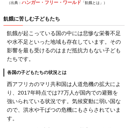
ハンガー・フリー・ワールド
（出典：
「飢餓とは」）
事
3
飢餓に苦しむ子どもたち
世界
食料
飢餓が起こっている国の中には悲惨な栄養不足
デー
や水不足といった地域も存在しています。その
と
影響を最も受けるのはまだ抵抗力もない子ども
は？
4
たちです。
少額
各国の子どもたちの状況とは
寄付
で救
西アフリカのマリ共和国は人道危機の拡大によ
える
り、2017年時点では77万人が国内での避難を
命が
強いられている状況です。気候変動に弱い国な
あ
ので、洪水や干ばつの危機にもさらされていま
る！
す。
食糧
問題