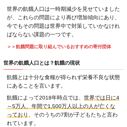
口と
世界の飢餓人口は一時期減少を見せていました
は？
が、これらの問題により再び増加傾向にあり、
飢餓
今でもその問題は世界中で対策していかなけれ
の現
状
ばならない課題の一つです。
1.1.1
＞＞飢餓問題に取り組んでいるおすすめの寄付団体
関連記
事
世界の飢餓人口とは？飢餓の現状
1.2
飢餓とは十分な食糧が得られず栄養不良な状態
飢餓
がな
にあることを言います。
くな
飢餓によって2018年時点では、
世界では日に4
らな
～5万人、年間で1,500万人以上の人が亡くな
いの
っており
はな
、そのうちの7割が子どもたちと言わ
ぜ？
れています。