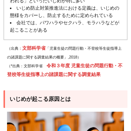
われる」といったいじめが特に多い
め
いじめ防止対策推進法における定義は、いじめの
に
態様をカバーし、防止するために定められている
会社では、パワハラやセクハラ、モラハラなどが
起こることがある
文部科学省
（出典：
「児童生徒の問題行動・不登校等生徒指導上
の諸課題に関する調査結果の概要」,2018）
令和３年度 児童生徒の問題行動・不
（*出典：文部科学省
登校等生徒指導上の諸課題に関する調査結果
いじめが起こる原因とは