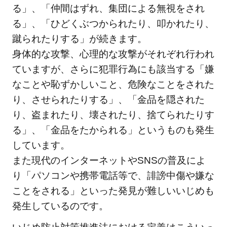
4.5
る」、「仲間はずれ、集団による無視をされ
家庭
る」、「ひどくぶつかられたり、叩かれたり、
や地
蹴られたりする」が続きます。
域社
身体的な攻撃、心理的な攻撃がそれぞれ行われ
会と
の連
ていますが、さらに犯罪行為にも該当する「嫌
携
なことや恥ずかしいこと、危険なことをされた
4.6
り、させられたりする」、「金品を隠された
いじ
り、盗まれたり、壊されたり、捨てられたりす
めの
る」、「金品をたかられる」というものも発生
被害
しています。
者に
また現代のインターネットやSNSの普及によ
対す
り「パソコンや携帯電話等で、誹謗中傷や嫌な
る支
援も
ことをされる」といった発見が難しいいじめも
5
発生しているのです。
い