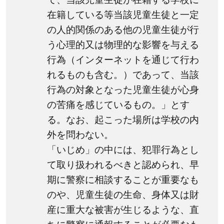
る環
在籍している等当該児童生徒と一定
境的
の人的関係のある他の児童生徒が行
な原
う心理的又は物理的な影響を与える
因と
行為（インターネットを通じて行わ
は
れるものも含む。）であって、当該
3.2
行為の対象となった児童生徒が心身
いじ
の苦痛を感じているもの。」とす
めの
る。なお、起こった場所は学校の内
加害
者と
外を問わない。
なっ
「いじめ」の中には、犯罪行為とし
てし
て取り扱われるべきと認められ、早
まう
期に警察に相談することが重要なも
原因
のや、児童生徒の生命、身体又は財
4
産に重大な被害が生じるような、直
学