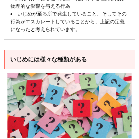
物理的な影響を与える行為
組
いじめが至る所で発生していること、そしてその
み
行為がエスカレートしていることから、上記の定義
4.1
になったと考えられています。
実効
性の
ある
いじめには様々な種類がある
指導
体制
の確
立
4.2
生徒
への
適切
な教
育指