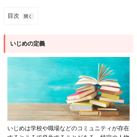
目次
1
い
じ
いじめの定義
め
の
定
義
2
いじ
めに
は
様々
な種
いじめは学校や職場などのコミュニティが存在
類が