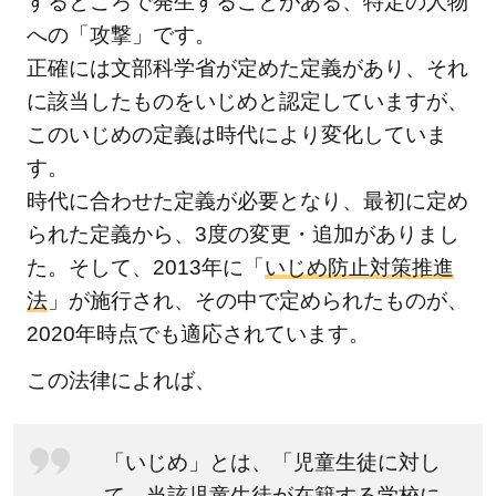
するところで発生することがある、特定の人物
ある
への「攻撃」です。
3
正確には文部科学省が定めた定義があり、それ
い
に該当したものをいじめと認定していますが、
じ
め
このいじめの定義は時代により変化していま
が
す。
起
時代に合わせた定義が必要となり、最初に定め
こ
られた定義から、3度の変更・追加がありまし
る
た。そして、2013年に「
いじめ防止対策推進
原
法
」が施行され、その中で定められたものが、
因
と
2020年時点でも適応されています。
は
この法律によれば、
3.1
いじ
「いじめ」とは、「児童生徒に対し
めが
て、当該児童生徒が在籍する学校に
起こ