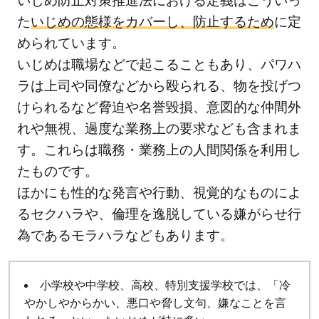
いじめ防止対策推進法における定義はこういっ
じ
た
いじめの態様をカバーし、防止するため
に定
め
められています。
が
な
いじめは職場などで起こることもあり、パワハ
い
ラは上司や同僚などから殴られる、物を投げつ
学
けられるなど脅迫や名誉毀損、意図的な仲間外
校
れや無視、過度な業務上の要求なども含まれま
生
す。これらは職務・業務上の人間関係を利用し
活
たものです。
や
ほかにも性的な発言や行動、視覚的なものによ
社
会
るセクハラや、倫理を逸脱している嫌がらせ行
を
為であるモラハラなどもあります。
目
指
す
小学校や中学校、高校、特別支援学校では、「冷
た
やかしやからかい、悪口や脅し文句、嫌なことを言