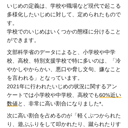
導
いじめの定義は、学校や職場など現代で起こる
4.3
多様化したいじめに対して、定められたもので
いじ
す。
めの
学校でのいじめはいくつかの態様に分けること
早期
ができます。
発
見・
文部科学省のデータによると、小学校や中学
対応
校、高校、特別支援学校で特に多いのは、「冷
4.4
やかしやからかい、悪口や脅し文句、嫌なこと
被害
を言われる」となっています。
者へ
2021年に行われたいじめの状況に関するアン
のケ
ケートでは小学校や中学校、高校でも
60%近い
アと
数値
と、非常に高い割合になりました*。
弾力
的な
次に高い割合を占めるのが「軽くぶつかられた
対応
り、遊ぶふりをして叩かれたり、蹴られたりす