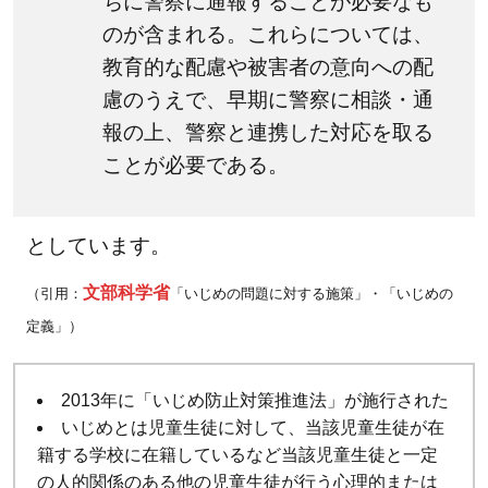
ちに警察に通報することが必要なも
校
のが含まれる。これらについては、
や
民
教育的な配慮や被害者の意向への配
間
慮のうえで、早期に警察に相談・通
団
報の上、警察と連携した対応を取る
体
ことが必要である。
が
行
う
としています。
い
じ
文部科学省
（引用：
「いじめの問題に対する施策」・「いじめの
め
定義」）
の
対
2013年に「いじめ防止対策推進法」が施行された
策
いじめとは児童生徒に対して、当該児童生徒が在
や
籍する学校に在籍しているなど当該児童生徒と一定
取
の人的関係のある他の児童生徒が行う心理的または
り