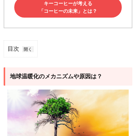
キーコーヒーが考える
「コーヒーの未来」とは？
目次
1
地球
温暖
地球温暖化のメカニズムや原因は？
化の
メカ
ニズ
ムや
原因
は？
2