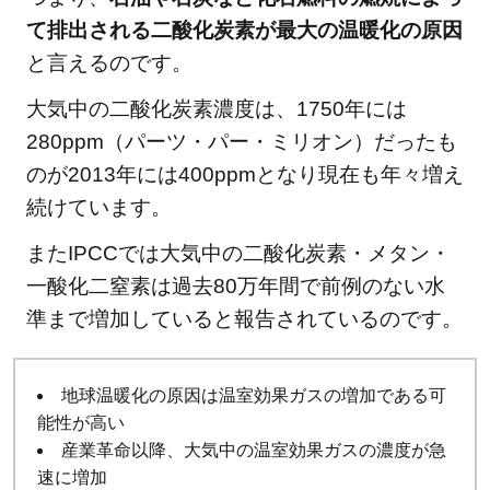
地球
て排出される二酸化炭素が最大の温暖化の原因
温暖
と言えるのです。
化へ
の対
大気中の二酸化炭素濃度は、1750年には
策
280ppm（パーツ・パー・ミリオン）だったも
は？
のが2013年には400ppmとなり現在も年々増え
6
続けています。
地球
またIPCCでは大気中の二酸化炭素・メタン・
温暖
化の
一酸化二窒素は過去80万年間で前例のない水
原因
準まで増加していると報告されているのです。
を知
った
地球温暖化の原因は温室効果ガスの増加である可
私た
能性が高い
ちが
産業革命以降、大気中の温室効果ガスの濃度が急
でき
速に増加
るこ