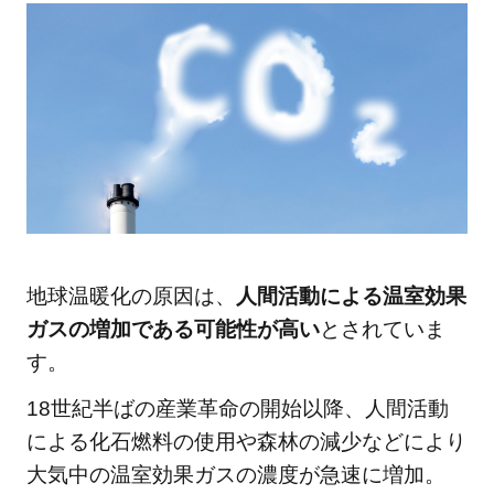
化は
今後
どう
な
る？
4
地球
温暖
化が
私た
地球温暖化の原因は、
人間活動による温室効果
ちに
ガスの増加である可能性が高い
とされていま
与え
す。
る影
響
18世紀半ばの産業革命の開始以降、人間活動
は？
による化石燃料の使用や森林の減少などにより
4.1
大気中の温室効果ガスの濃度が急速に増加。