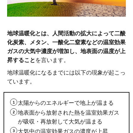
地球
温暖
化の
原因
地球温暖化とは、人間活動の拡大によって二酸
は？
化炭素、メタン、一酸化二窒素などの温室効果
2.1
ガスの大気中濃度が増加し、地表面の温度が上
温室
昇すること
を言います。
効果
ガス
地球温暖化になるまでには以下の現象が起こっ
は増
ています。
加し
てい
る
太陽からのエネルギーで地上が温まる
3
地表面から放射された熱を温室効果ガス
地
が吸収・再放射して大気が温まる
球
大気中の温室効果ガスの濃度が上昇