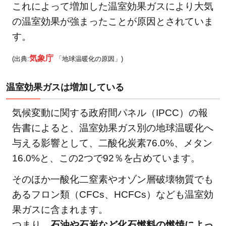
水問
これによって増加した温室効果ガスにより大気
題
の温室効果が強まったことが原因とされていま
4.2
す。
生態
気象庁
系へ
(出典:
「地球温暖化の原因」)
の問
題
温室効果ガスは増加している
4.3
気候変動に関する政府間パネル（IPCC）の報
農業
告書によると、温室効果ガス別の地球温暖化へ
の問
題
与える影響として、二酸化炭素76.0%、メタン
5
16.0%と、この2つで92％を占めています。
私た
そのほか一酸化二窒素やオゾン層破壊物質でも
ちが
あるフロン類（CFCs、HCFCs）なども温室効
すぐ
果ガスに含まれます。
にで
きる
つまり、
石油や石炭など化石燃料の燃焼によっ