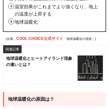
温
温室効果がこれまでより強くなり、地上
暖
化
の温度が上昇する
の
地球温暖化
現
状
COOL CHOICE公式サイト
と
(出典：
「地球温暖化の現状」)
考
関連記事
え
ら
地球温暖化とヒートアイランド現象
れ
の違いとは？
る
今
後
3.1
地球温暖化の原因は？
地球
温暖