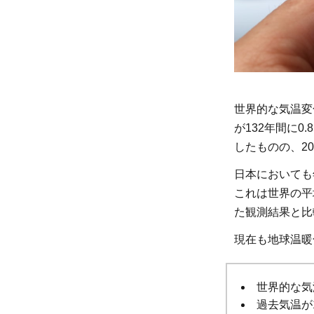
響
に
よ
っ
て
起
世界的な気温変
こ
が132年間に0
っ
したものの、2
て
日本においても
い
これは世界の平均
る
た観測結果と比
変
化
現在も地球温暖
2.1
気温
世界的な気
の上
過去気温が