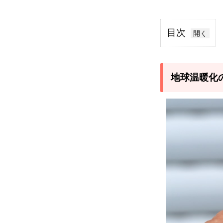
目次
1
地球
温暖
地球温暖化
化の
現状
は？
2
地
球
温
暖
化
の
影