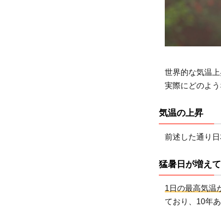
る日
が増
えて
いる
3
世界的な気温上
地球
実際にどのよう
温暖
化に
気温の上昇
より
将来
前述した通り日
はど
うな
猛暑日が増えて
る？
3.1
1日の最高気温が
気温
ており、10年あ
がさ