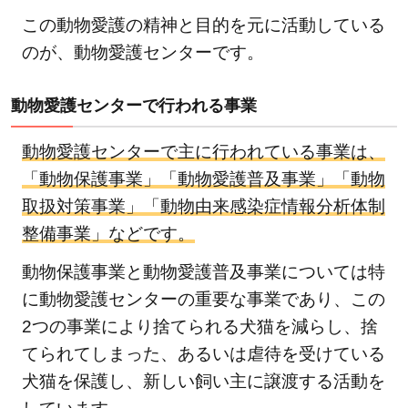
ター
この動物愛護の精神と目的を元に活動している
の具
のが、動物愛護センターです。
体的
な取
り組
動物愛護センターで行われる事業
み例
2
動物愛護センターで主に行われている事業は、
動
「動物保護事業」「動物愛護普及事業」「動物
物
取扱対策事業」「動物由来感染症情報分析体制
愛
整備事業」などです。
護
動物保護事業と動物愛護普及事業については特
セ
ン
に動物愛護センターの重要な事業であり、この
タ
2つの事業により捨てられる犬猫を減らし、捨
ー
てられてしまった、あるいは虐待を受けている
か
犬猫を保護し、新しい飼い主に譲渡する活動を
ら