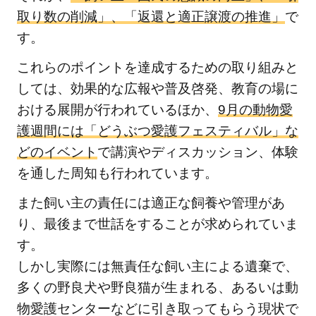
取り数の削減」、「返還と適正譲渡の推進」
で
し、
動物
す。
との
これらのポイントを達成するための取り組みと
共生
しては、効果的な広報や普及啓発、教育の場に
を目
指そ
おける展開が行われているほか、
9月の動物愛
う
護週間には「どうぶつ愛護フェスティバル」な
どのイベント
で講演やディスカッション、体験
を通した周知も行われています。
また飼い主の責任には適正な飼養や管理があ
り、最後まで世話をすることが求められていま
す。
しかし実際には無責任な飼い主による遺棄で、
多くの野良犬や野良猫が生まれる、あるいは動
物愛護センターなどに引き取ってもらう現状で