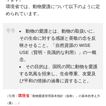
セン
環境省では、動物愛護について以下のように定
ター
められています。
が目
指す
殺処
動物の愛護とは、動物の取扱いに、
分を
その生命に対する感謝と畏敬の念を反
減ら
すた
映させること。「自然資源の WISE
めの
USE（賢明・良識的な利用）」の一概
3つ
念。
のポ
その目的は、国民の間に動物を愛護
イン
する気風を招来し、生命尊重、友愛及
ト
び平和の情操の涵養に資すること。
1.4
動物
愛護
環境省
（引用：
「動物愛護管理基本指針（仮称）」の基本的考え方
セン
（案）」）