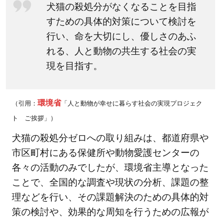
犬猫の殺処分がなくなることを目指
まで
すための具体的対策について検討を
の流
れと
行い、命を大切にし、優しさのあふ
手数
れる、人と動物の共生する社会の実
料
現を目指す。
2.3
動物
愛護
環境省
（引用：
「人と動物が幸せに暮らす社会の実現プロジェク
セン
ト ご挨拶」）
ター
犬猫の殺処分ゼロへの取り組みは、都道府県や
の猫
市区町村にある保健所や動物愛護センターの
の里
親と
各々の活動のみでしたが、環境省主導となった
なる
ことで、全国的な調査や現状の分析、課題の整
譲渡
理などを行い、その課題解決のための具体的対
条件
策の検討や、効果的な周知を行うための広報が
2.4