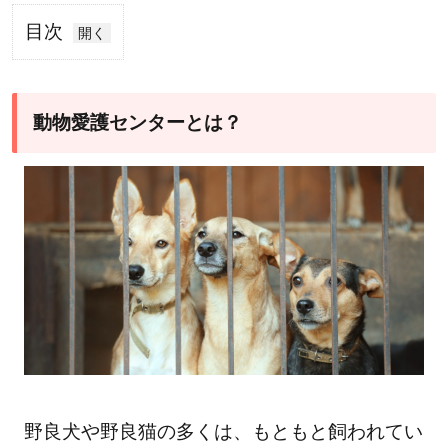
目次
1
動物
愛護
動物愛護センターとは？
セン
ター
と
は？
1.1
動物
愛護
セン
ター
で行
われ
野良犬や野良猫の多くは、もともと飼われてい
る事