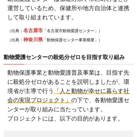
の里
運営しているため、保健所や地方自治体と連携
親に
して取り組まれています。
なる
ため
名古屋市
（出典：
「名古屋市動物愛護センター」）
の譲
神奈川県
（出典：
「動物保護センター事業概要」）
渡要
件
動物愛護センターの殺処分ゼロを目指す取り組み
2.2
動物
動物保護事業と動物愛護普及事業は、目指す先
愛護
に殺処分ゼロがあることを説明しましたが、環
セン
境省が主導で行う
「人と動物が幸せに暮らす社
ター
会の実現プロジェクト」
の下で、各動物愛護セ
で犬
ンターが取り組みに当たっています。
を譲
プロジェクトには、以下の目的があります。
渡し
ても
らう