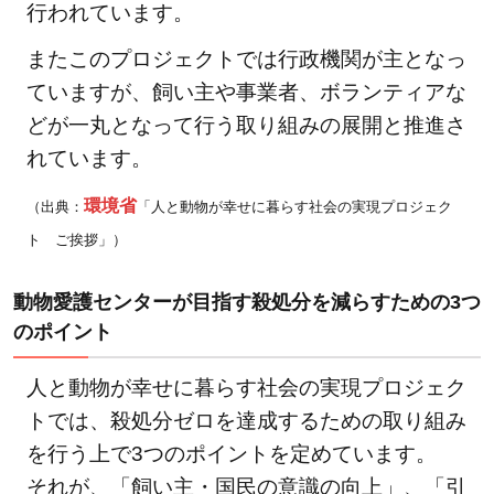
行われています。
猫を
譲渡
またこのプロジェクトでは行政機関が主となっ
して
ていますが、飼い主や事業者、ボランティアな
もら
どが一丸となって行う取り組みの展開と推進さ
うま
れています。
での
流れ
環境省
（出典：
「人と動物が幸せに暮らす社会の実現プロジェク
と手
ト ご挨拶」）
数料
3
動物愛護センターが目指す殺処分を減らすための3つ
動物
のポイント
愛護
セン
人と動物が幸せに暮らす社会の実現プロジェク
ター
トでは、殺処分ゼロを達成するための取り組み
の活
を行う上で3つのポイントを定めています。
動に
それが、
「飼い主・国民の意識の向上」、「引
協力