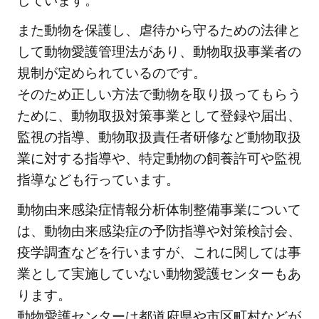
しています。
犬
猫
また動物を保護し、虐待から守るための法律と
の
して動物愛護管理法があり、動物取扱事業者の
譲
規制が定められているのです。
渡
そのため正しい方法で動物を取り扱ってもらう
を
ために、動物取扱対策事業として登録や届出、
受
け
監視の指導、動物取扱責任者研修など動物取扱
る
業に対する指導や、特定動物の飼養許可や監視
方
指導なども行っています。
法
動物由来感染症情報分析体制整備事業について
2.1
は、動物由来感染症の予防指導や対策検討会、
動物
疫学調査などを行いますが、これに関しては事
愛護
業として実施していない動物愛護センターもあ
セン
ります。
ター
の犬
動物愛護センターは都道府県や市区町村などが