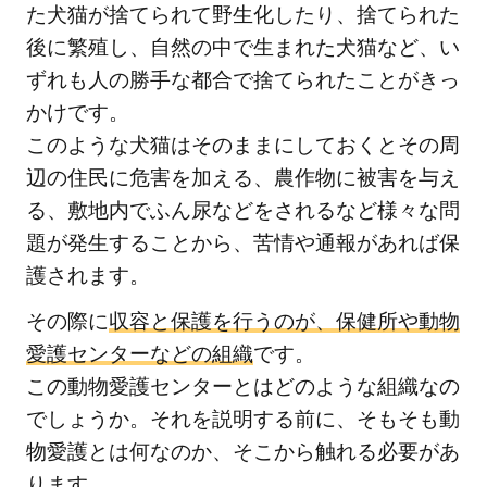
た犬猫が捨てられて野生化したり、捨てられた
業
後に繁殖し、自然の中で生まれた犬猫など、い
1.2
ずれも人の勝手な都合で捨てられたことがきっ
動物
かけです。
愛護
このような犬猫はそのままにしておくとその周
セン
ター
辺の住民に危害を加える、農作物に被害を与え
の殺
る、敷地内でふん尿などをされるなど様々な問
処分
題が発生することから、苦情や通報があれば保
ゼロ
護されます。
を目
指す
その際に
収容と保護を行うのが、保健所や動物
取り
愛護センターなどの組織
です。
組み
この動物愛護センターとはどのような組織なの
1.3
でしょうか。それを説明する前に、そもそも動
動物
物愛護とは何なのか、そこから触れる必要があ
愛護
ります。