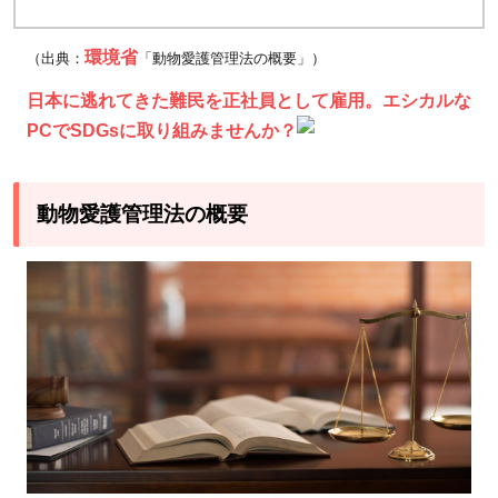
つい
て
環境省
（出典：
「動物愛護管理法の概要」）
2.2
動物
日本に逃れてきた難民を正社員として雇用。エシカルな
愛護
PCでSDGsに取り組みませんか？
管理
法の
動物愛護管理法の概要
その
ほか
の規
定
2.3
動物
愛護
管理
法の
罰則