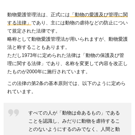
につ
いて
動物愛護管理法は、正式には
「動物の愛護及び管理に関
3
する法律」
であり、主には動物の虐待などの防止につい
動
て規定された法律です。
物
略称として動物愛護管理法が用いられますが、動物愛護
愛
法と称することもあります。
護
ただし1973年に定められた法律は「動物の保護及び管
管
理に関する法律」であり、名称を変更して内容を改正し
理
たものが2000年に施行されています。
法
この法律の第2条の基本原則では、以下のように定めら
は
人
れています。
と
動
すべての人が「動物は命あるもの」である
物
ことを認識し、みだりに動物を虐待するこ
に
とのないようにするのみでなく、人間と動
と