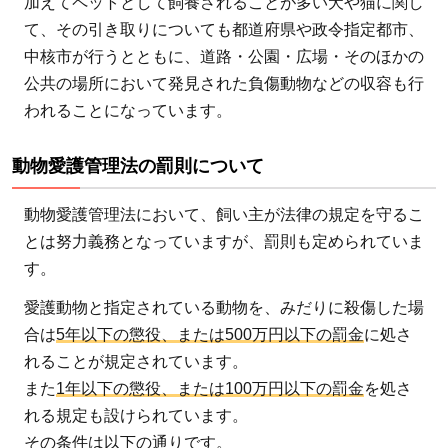
加えてペットとして飼養されることが多い犬や猫に関し
て、その引き取りについても都道府県や政令指定都市、
中核市が行うとともに、道路・公園・広場・そのほかの
公共の場所において発見された負傷動物などの収容も行
われることになっています。
動物愛護管理法の罰則について
動物愛護管理法において、飼い主が法律の規定を守るこ
とは努力義務となっていますが、罰則も定められていま
す。
愛護動物と指定されている動物を、みだりに殺傷した場
合は
5年以下の懲役、または500万円以下の罰金
に処さ
れることが規定されています。
また
1年以下の懲役、または100万円以下の罰金
を処さ
れる規定も設けられています。
その条件は以下の通りです。