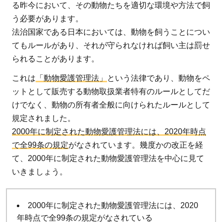
る昨今において、その動物たちを適切な環境や方法で飼
管
う必要があります。
理
法治国家である日本においては、動物を飼うことについ
法
てもルールがあり、それが守られなければ飼い主は罰せ
の
られることがあります。
概
要
これは
「動物愛護管理法」
という法律であり、動物をペ
ットとして販売する動物取扱業者特有のルールとしてだ
2.1
けでなく、動物の所有者全般に向けられたルールとして
動物
規定されました。
愛護
2000年に制定された動物愛護管理法には、2020年時点
管理
で全99条の規定
がなされています。幾度かの改正を経
法の
て、2000年に制定された動物愛護管理法を中心に見て
飼
いきましょう。
養・
保管
の責
2000年に制定された動物愛護管理法には、2020
任に
年時点で全99条の規定がなされている