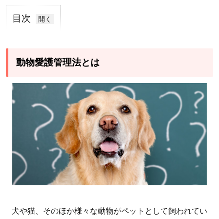
目次
1
動
物
動物愛護管理法とは
愛
護
管
理
法
と
は
2
動
物
愛
犬や猫、そのほか様々な動物がペットとして飼われてい
護