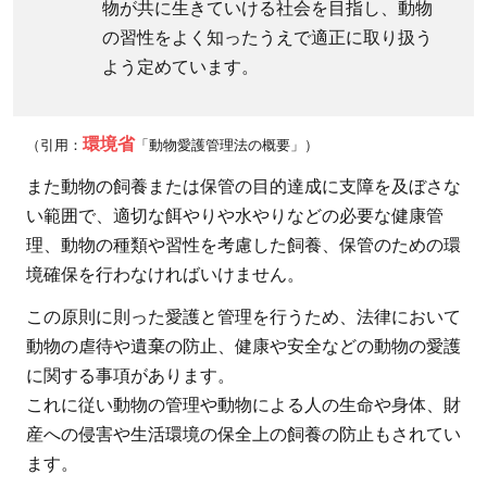
物が共に生きていける社会を目指し、動物
っ
の習性をよく知ったうえで適正に取り扱う
て
よう定めています。
必
要
な
環境省
（引用：
「動物愛護管理法の概要」）
法
律
また動物の飼養または保管の目的達成に支障を及ぼさな
4
い範囲で、適切な餌やりや水やりなどの必要な健康管
動
理、動物の種類や習性を考慮した飼養、保管のための環
物
境確保を行わなければいけません。
と
この原則に則った愛護と管理を行うため、法律において
共
動物の虐待や遺棄の防止、健康や安全などの動物の愛護
生
に関する事項があります。
す
これに従い動物の管理や動物による人の生命や身体、財
る
産への侵害や生活環境の保全上の飼養の防止もされてい
た
ます。
め