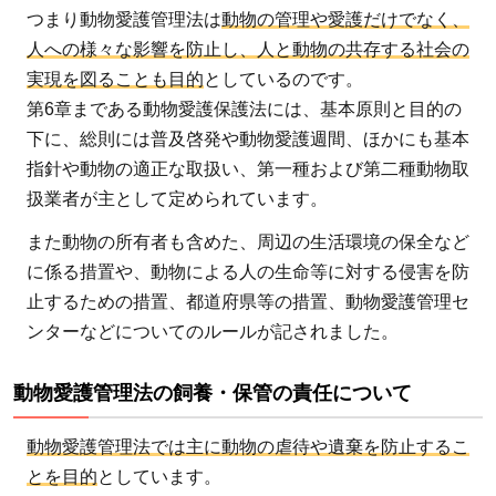
に
つまり動物愛護管理法は
動物の管理や愛護だけでなく、
動
人への様々な影響を防止し、人と動物の共存する社会の
物
実現を図ることも目的
としているのです。
愛
第6章まである動物愛護保護法には、基本原則と目的の
護
下に、総則には普及啓発や動物愛護週間、ほかにも基本
管
指針や動物の適正な取扱い、第一種および第二種動物取
理
扱業者が主として定められています。
法
また動物の所有者も含めた、周辺の生活環境の保全など
を
守
に係る措置や、動物による人の生命等に対する侵害を防
ろ
止するための措置、都道府県等の措置、動物愛護管理セ
う
ンターなどについてのルールが記されました。
動物愛護管理法の飼養・保管の責任について
動物愛護管理法では主に動物の虐待や遺棄を防止するこ
とを目的
としています。