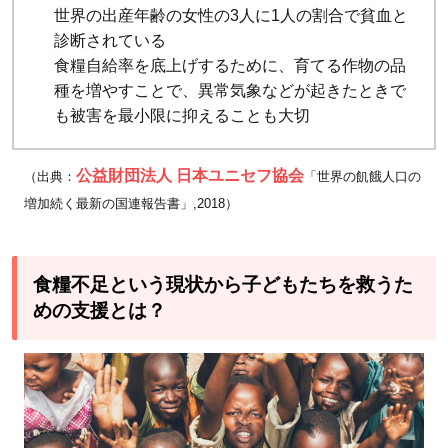
進
世界の出産年齢の女性の3人に1人の割合で貧血と
4
診断されている
食糧自給率を底上げするために、育てる作物の品
食糧
種を増やすことで、異常気象などが起きたときで
不足
も被害を最小限に抑えることも大切
の現
状を
知
公益財団法人 日本ユニセフ協会
（出典：
「世界の飢餓人口の
り、
増加続く最新の国連報告書」,2018）
私た
ちに
でき
食糧不足という現状から子どもたちを救うた
るこ
めの支援とは？
とを
考え
よう