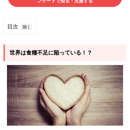
ンケートで知る・支援する
目次
1
世
界は食
糧不足
世界は食糧不足に陥っている！？
に陥っ
てい
る！？
1.1
世界
の飢
餓人
口と
は？