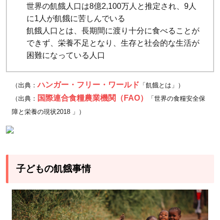
世界の飢餓人口は8億2,100万人と推定され、9人
不足
に1人が飢餓に苦しんでいる
で命
飢餓人口とは、長期間に渡り十分に食べることが
の危
できず、栄養不足となり、生存と社会的な生活が
機に
困難になっている人口
さら
され
ハンガー・フリー・ワールド
（出典：
「飢餓とは」）
る子
国際連合食糧農業機関（FAO）
（出典：
「世界の食糧安全保
ども
障と栄養の現状2018 」）
たち
3
食糧
不足
子どもの飢餓事情
とい
う現
状か
ら子
ども