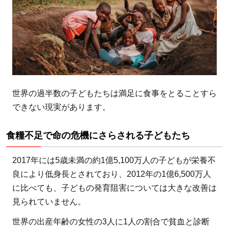
たち
を救
うた
めの
支援
と
は？
世界の過半数の子どもたちは満足に食事をとることすら
できない現実があります。
3.1
飢餓
食糧不足で命の危機にさらされる子どもたち
を減
らす
2017年には5歳未満の約1億5,100万人の子どもが栄養不
方法
良により低身長とされており、2012年の1億6,500万人
とは
に比べても、子どもの発育阻害については大きな改善は
見られていません。
3.1.1
最も貧
世界の出産年齢の女性の3人に1人の割合で貧血と診断