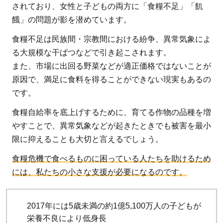
しい人
されており、女性と子どもの両方に「食糧不足」「飢
への支
餓」の問題が影を潜めています。
援
食糧不足は民族間・宗教間における紛争、異常気象によ
3.1.2
る大規模な干ばつなどで引き起こされます。
妊娠か
また、市場に出回る野菜などが適正価格ではないことが
ら2歳
原因で、満足に食料を得ることができない現実もあるの
誕生日
です。
までの
1,000
食糧自給率を底上げするために、育てる作物の品種を増
日間の
やすことで、異常気象などが起きたときでも被害を最小
栄養改
限に抑えることも大切と言えるでしょう。
善
食糧危機で食べるものに困っている人たちを助けるため
3.1.3
には、私たちの小さな支援が必要になるのです。
持続可
能で多
様な作
2017年には5歳未満の約1億5,100万人の子どもが
物の推
栄養不良により低身長