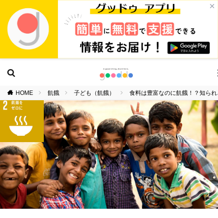
×
HOME
飢餓
子ども（飢餓）
食料は豊富なのに飢餓！？知られ