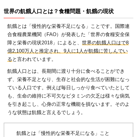
食糧
問
世界の飢餓人口とは？食糧問題・飢餓の現状
題・
飢餓
飢餓とは「慢性的な栄養不足になる」ことです。国際連
の現
合食糧農業機関（FAO）が発表した「世界の食糧安全保
状
障と栄養の現状2018」によると、
世界の飢餓人口はで8
2
億2,100万人と推定され、9人に1人が飢餓に苦しんでい
る
と言われています。
子
ど
飢餓人口とは、長期間に渡り十分に食べることができ
も
ず、栄養不足となり、生存と社会的な生活が困難になっ
の
ている人口です。例えば毎日しっかり食べていたとして
飢
も、生命の維持に不可欠なビタミンの欠乏は様々な病気
餓
を引き起こし、心身の正常な機能を損ないます。そのよ
事
うな状態は飢餓と言えるでしょう。
情
2.1
飢餓とは「慢性的な栄養不足になる」こと
食糧