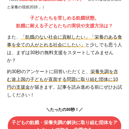
と栄養の現状2018 」）
子どもたちを苦しめる飢餓状態。
飢餓に耐える子どもたちの実状や支援方法は？
また、
「飢餓のない社会に貢献したい」「栄養のある食
事を全ての人がとれる社会にしたい」
と少しでも思う人
は、まずは30秒の無料支援をスタートしてみません
か？
約30秒のアンケートに回答いただくと、
栄養失調を含
む途上国の子どもが直面する問題に取り組む団体に10
円の支援金
が届きます。記事を読み進める前にぜひお試
しください！
＼たったの30秒！／
子どもの飢餓・栄養失調の解決に取り組む団体をア