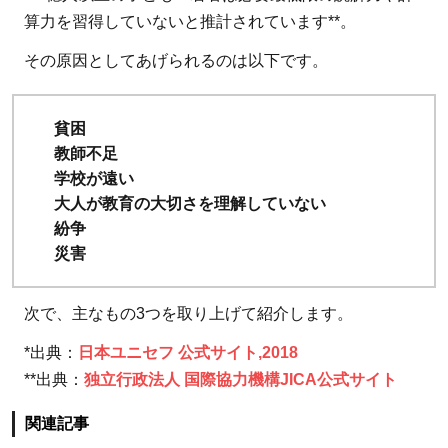
る！
算力を習得していないと推計されています**。
おす
その原因としてあげられるのは以下です。
すめ
の団
体を
貧困
6つ
教師不足
紹
学校が遠い
介！
大人が教育の大切さを理解していない
紛争
7.1
災害
【寄
付先
次で、主なもの3つを取り上げて紹介します。
1】
認定
*出典：
日本ユニセフ 公式サイト,2018
NPO
**出典：
独立行政法人 国際協力機構JICA公式サイト
法人
カタ
関連記事
リ