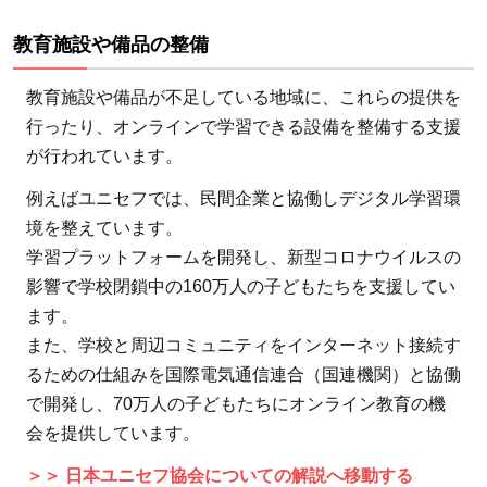
パ
ン：
教育施設や備品の整備
子ど
もと
教育施設や備品が不足している地域に、これらの提供を
繋が
行ったり、オンラインで学習できる設備を整備する支援
りを
が行われています。
感じ
例えばユニセフでは、民間企業と協働しデジタル学習環
られ
境を整えています。
る
学習プラットフォームを開発し、新型コロナウイルスの
8
影響で学校閉鎖中の160万人の子どもたちを支援してい
子
ます。
ど
また、学校と周辺コミュニティをインターネット接続す
も
るための仕組みを国際電気通信連合（国連機関）と協働
の
で開発し、70万人の子どもたちにオンライン教育の機
教
育
会を提供しています。
支
＞＞ 日本ユニセフ協会についての解説へ移動する