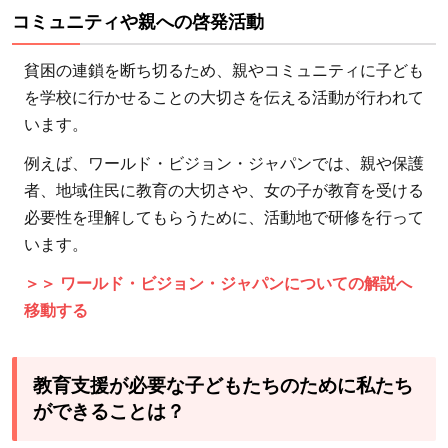
方法
コミュニティや親への啓発活動
で世
界や
貧困の連鎖を断ち切るため、親やコミュニティに子ども
日本
を学校に行かせることの大切さを伝える活動が行われて
の子
います。
ども
例えば、ワールド・ビジョン・ジャパンでは、親や保護
たち
者、地域住民に教育の大切さや、女の子が教育を受ける
の教
必要性を理解してもらうために、活動地で研修を行って
育支
います。
援が
でき
＞＞ ワールド・ビジョン・ジャパンについての解説へ
る？
移動する
8.2
2.お
教育支援が必要な子どもたちのために私たち
金と
ができることは？
モノ
の支