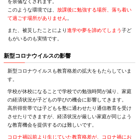
を余儀なくされます。
途
このような環境では、
放課後に勉強する場所、落ち着い
上
国
て過ごす場所がありません
。
の
また、被災したことにより
進学や夢を諦めてしまう
子ど
子
もがいるのも実情です。
ど
も
新型コロナウイルスの影響
の
た
新型コロナウイルスも教育格差の拡大をもたらしていま
め
す。
に
行
学校が休校になることで学校での勉強時間が減り、家庭
わ
の経済状況が子どもの学びの機会に影響してきます。
れ
高所得世帯では子どもを塾に通わせたり通信教育を受け
て
させたりできますが、経済状況が厳しい家庭が同じよう
い
な教育機会を提供するのは難しいです。
る
コロナ禍以前より生じていた教育格差が、コロナ禍にお