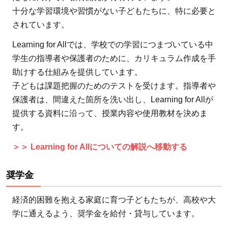
関連記
十分な学習環境や習慣がない子どもたちに、特に必要と
事
されています。
5.3
Learning for Allでは、学校での学習につまづいている中
モノ
学生の指導者や保護者のために、カリキュラム作成を手
で支
助けする仕組みを提供しています。
援
子どもは課題把握のためのテストを受けます。指導者や
5.3.1
保護者は、間違えた箇所を洗い出し、Learning for Allが
関連記
提供する資料に沿って、授業内容や使用教材を決めま
事
す。
6
＞＞ Learning for Allについての解説へ移動する
支援
の幅
奨学金
が広
がる
経済的困難を抱える家庭に育つ子どもたちが、高校や大
のは
学に通えるよう、奨学金を給付・貸与しています。
お金