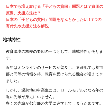
国
日本でも増え続ける「子どもの貧困」問題とは？貧困の
の
原因、支援方法は？
子
ど
日本の「子どもの貧困」問題をなんとかしたい！7つの
も
寄付先や支援方法を解説
た
ち
地域特性
の
教
教育環境の格差の要因の一つとして、地域特性がありま
育
す。
問
近年はオンラインのサービスが普及し、過疎地でも都市
題
部と同等の情報を得、教育を受けられる機会が増えてき
3.5.1
ました。
関連記
しかし、過疎地の中高生には、ロールモデルとなる年の
事
近い先輩が身近にいません。
3.6
多くの先輩が都市部の大学に進学してしまうためです。
貧困