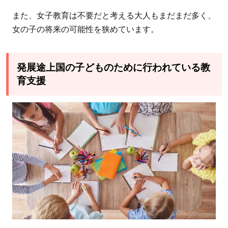
7.4
【寄
また、女子教育は不要だと考える大人もまだまだ多く、
付先4】特
女の子の将来の可能性を狭めています。
定非営利
活動法人
発展途上国の子どものために行われている教
難民を助
育支援
ける会
（AAR
Japan）：
世界14カ
国で難民
を支援
7.5
【寄付
先5】認定
NPO法人e-
Education：
途上国の教