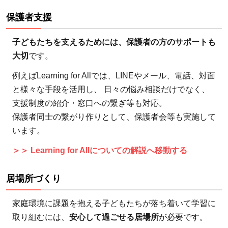
要な
子ど
保護者支援
もた
ちの
子どもたちを支えるためには、保護者の方のサポートも
ため
大切
です。
に私
例えばLearning for Allでは、LINEやメール、電話、対面
たち
と様々な手段を活用し、 日々の悩み相談だけでなく、
がで
支援制度の紹介・窓口への繋ぎ等も対応。
きる
保護者同士の繋がり作りとして、保護者会等も実施して
こと
います。
は？
＞＞ Learning for Allについての解説へ移動する
5.1
お金
居場所づくり
で支
援
家庭環境に課題を抱える子どもたちが落ち着いて学習に
取り組むには、
安心して過ごせる居場所
が必要です。
5.1.1