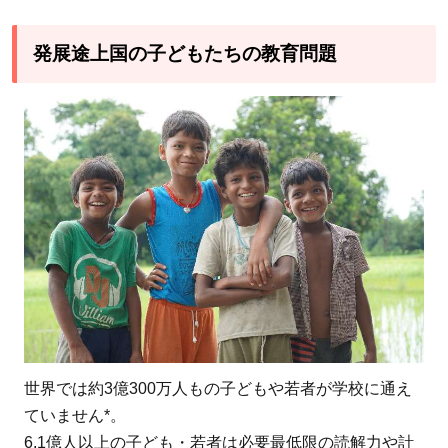
の寄
付！
発展途上国の子どもたちの教育問題
継続
寄付
なら
持続
性
も！
7
子ど
もの
教育
支援
のた
めに
世界では約3億300万人もの子どもや若者が学校に通え
寄付
ていません*。
でき
6.1億人以上の子ども・若者は必要最低限の読解力や計