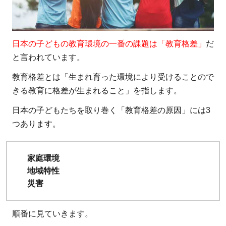
一
番
の
課
日本の子どもの教育環境の一番の課題は「教育格差」
だ
題
と言われています。
は
教育格差とは「生まれ育った環境により受けることので
教
きる教育に格差が生まれること」を指します。
育
格
日本の子どもたちを取り巻く「教育格差の原因」には3
差
つあります。
1.0.0.1
関連記事
家庭環境
地域特性
1.1
災害
家庭
環境
順番に見ていきます。
1.1.1