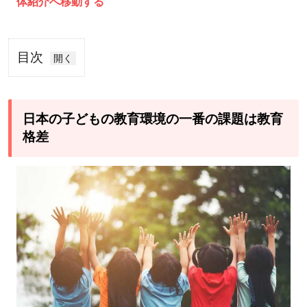
体紹介へ移動する
目次
1
日
本
日本の子どもの教育環境の一番の課題は教育
の
格差
子
ど
も
の
教
育
環
境
の