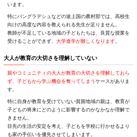
います。
7.3
特にバングラデシュなどの途上国の農村部では、高校生
【寄
付先
向けの高度な内容を教えられる先生が足りません。
3】
教師が不足している地域の子どもたちは、良質な授業を
公益
受けることができず、
大学進学が難しくなります
。
財団
法人
大人が教育の大切さを理解していない
日本
ユニ
親やコミュニティの大人が教育の大切さを理解しておら
セフ
ず、子どもから学ぶ機会を奪ってしまう
ケースがありま
協
す。
会：
特に自身が教育を受けていない貧困地域の親は、教育が
知名
子どもの将来にどのように影響するのかなかなか理解で
度の
きません。
高さ
目先の生活の安定を考え、子どもを学校に行かせるより
が信
も家の手伝いを優先させてしまいます。
頼に