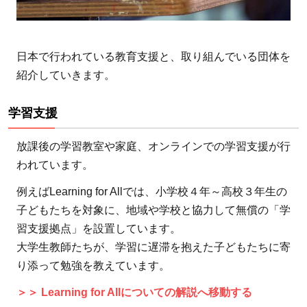
学習
教材
の提
日本で行われている教育支援と、取り組んでいる団体を
供
紹介していきます。
4.4
コミ
学習支援
ュニ
ティ
放課後の学習教室や家庭、オンラインでの学習支援が行
や親
われています。
への
例えばLearning for Allでは、小学校４年～高校３年生の
啓発
子どもたちを対象に、地域や学校と協力して無償の「学
活動
習支援拠点」を設置しています。
5
大学生教師たちが、学習に遅滞を抱えた子どもたちに寄
教育
り添って勉強を教えています。
支援
が必
＞＞ Learning for Allについての解説へ移動する