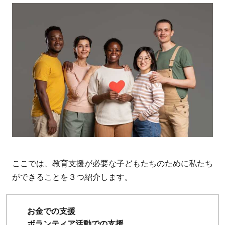
援ど
ちら
がい
い？
8.2.1
関連記
事
8.3
3.寄
付は
どの
よう
ここでは、教育支援が必要な子どもたちのために私たち
に使
ができることを３つ紹介します。
われ
る？
お金での支援
8.4
ボランティア活動での支援