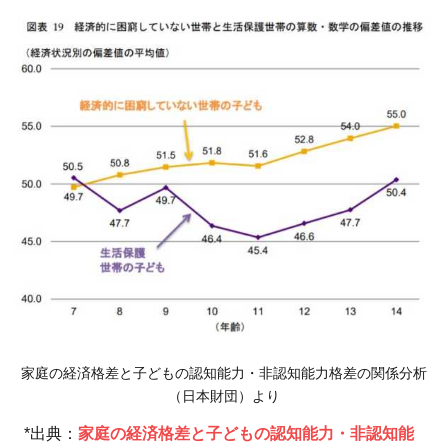
行
わ
れ
て
い
る
教
育
支
援
2.1
学習
支援
家庭の経済格差と子どもの認知能力・非認知能力格差の関係分析
2.2
（日本財団）より
保護
者支
*出典：
家庭の経済格差と子どもの認知能力・非認知能