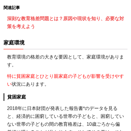
貧困家
関連記事
庭
深刻な教育格差問題とは？原因や現状を知り、必要な対
1.1.2
策を考えよう
ひとり
親
家庭環境
1.1.2.1
教育環境の格差の大きな要因として、家庭環境がありま
関連記事
す。
1.2
地域
特に貧困家庭とひとり親家庭の子どもが影響を受けやす
特性
い
状況にあります。
1.3
貧困家庭
災害
1.4
2018年に日本財団が発表した報告書*のデータを見る
新型
と、経済的に困窮している世帯の子どもと、困窮してい
コロ
ない世帯の子どもの間の教育格差は、10歳ごろから偏