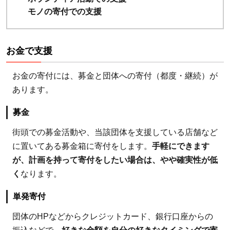
4.寄
モノの寄付での支援
付は
いく
らか
お金で支援
らで
き
お金の寄付には、募金と団体への寄付（都度・継続）が
る？
あります。
8.5
募金
5.寄
付す
街頭での募金活動や、当該団体を支援している店舗など
ると
に置いてある募金箱に寄付をします。
手軽にできます
確定
が、計画を持って寄付をしたい場合は、やや確実性が低
申告
く
なります。
は必
要に
単発寄付
な
団体のHPなどからクレジットカード、銀行口座からの
る？