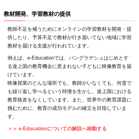
援
で
教材開発、学習教材の提供
よ
く
教師不足を補うためにオンラインの学習教材を開発・提
あ
供したり、予算不足で教材が行き届いてない地域に学習
る5
教材を届ける支援が行われています。
つ
の
例えば、e-Educationでは、バングラデシュはじめとす
疑
る途上国の教育機会に恵まれない子どもに映像教育を届
問
けています。
と
映像授業のどんな場所でも、教師がいなくても、何度で
回
も繰り返し学べるという特徴を生かし、途上国における
答
教育格差をなくしています。また、世界中の教育課題に
挑むために、教育の成功モデルの確立を目指していま
8.1
す。
1.ど
のよ
＞＞ e-Educationについての解説へ移動する
うな