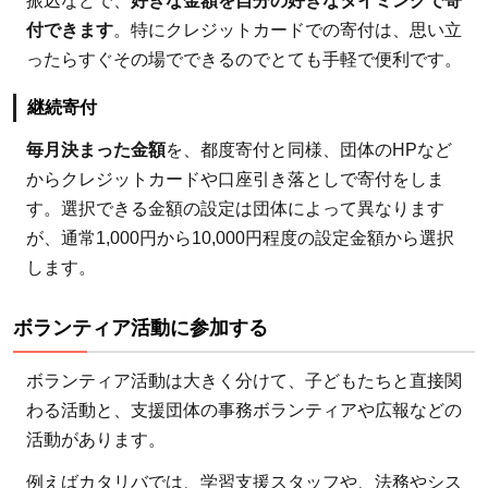
振込などで、
好きな金額を自分の好きなタイミングで寄
8.5.1
付できます
。特にクレジットカードでの寄付は、思い立
ったらすぐその場でできるのでとても手軽で便利です。
関連記
事
継続寄付
9
毎月決まった金額
を、都度寄付と同様、団体のHPなど
教育
からクレジットカードや口座引き落としで寄付をしま
支援
す。選択できる金額の設定は団体によって異なります
は団
体へ
が、通常1,000円から10,000円程度の設定金額から選択
の寄
します。
付で
あな
ボランティア活動に参加する
たに
も簡
ボランティア活動は大きく分けて、子どもたちと直接関
単に
わる活動と、支援団体の事務ボランティアや広報などの
でき
活動があります。
る！
例えばカタリバでは、学習支援スタッフや、法務やシス