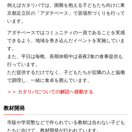
募金
例えばカタリバでは、困難を抱える子どもたち向けに東
5.1.2
京都足立区の「アダチベース」で居場所づくりを行って
単発寄
います。
付
アダチベースではコミュニティの一員であることを実感
5.1.3
できるよう、地域を巻き込んだイベントを実施していま
継続寄
す。
付
また、平日は毎晩、長期休暇中は昼夜2食の食事提供も
5.2
行っています。
ボラ
ただ提供するだけでなく、子どもたちが近隣の人と協働
ンテ
で調理し、一緒に食卓を囲んでいます。
ィア
＞＞ カタリバについての解説へ移動する
活動
に参
加す
教材開発
る
市販や学習塾などで作られている教材は合わない子ども
5.2.1
たちに向けて、教材開発が行われています。