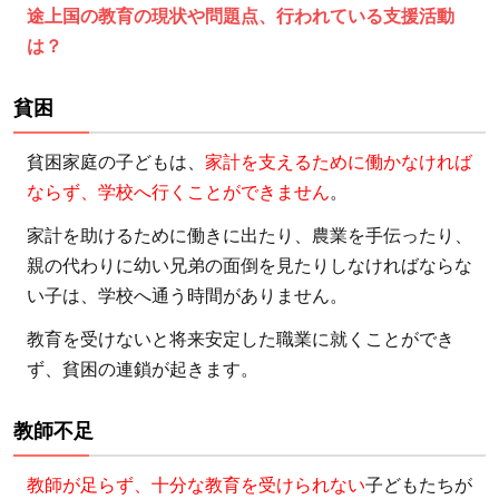
途上国の教育の現状や問題点、行われている支援活動
バ：
は？
ナナ
メの
貧困
関係
で支
貧困家庭の子どもは、
家計を支えるために働かなければ
援者
ならず、学校へ行くことができません
。
と伴
走
家計を助けるために働きに出たり、農業を手伝ったり、
7.2
親の代わりに幼い兄弟の面倒を見たりしなければならな
【寄付先
い子は、学校へ通う時間がありません。
2】認定
教育を受けないと将来安定した職業に就くことができ
NPO法人
ず、貧困の連鎖が起きます。
Learning
for All：
教師不足
包括的な
支援に特
教師が足らず、十分な教育を受けられない
子どもたちが
徴あり