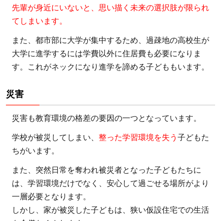
先輩が身近にいないと、思い描く未来の選択肢が限られ
3.7
てしまいます。
教師
不足
また、都市部に大学が集中するため、過疎地の高校生が
3.8
大学に進学するには学費以外に住居費も必要になりま
す。これがネックになり進学を諦める子どももいます。
大人
が教
育の
災害
大切
災害も教育環境の格差の要因の一つとなっています。
さを
理解
学校が被災してしまい、
整った学習環境を失う
子どもた
して
ちがいます。
いな
い
また、突然日常を奪われ被災者となった子どもたちに
は、学習環境だけでなく、安心して過ごせる場所がより
4
一層必要となります。
発
しかし、家が被災した子どもは、狭い仮設住宅での生活
展