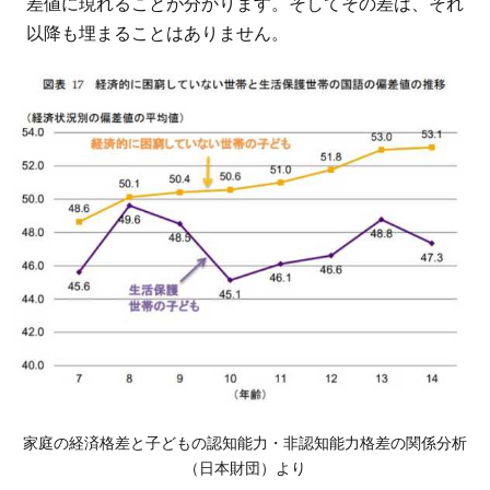
ナウ
差値に現れることが分かります。そしてその差は、それ
イル
以降も埋まることはありません。
スの
影響
1.4.2.1
関連記事
2
日
本
の
子
ど
も
の
た
家庭の経済格差と子どもの認知能力・非認知能力格差の関係分析
め
（日本財団）より
に