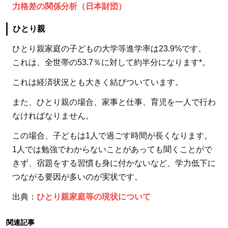
援
力格差の関係分析（日本財団）
2.3
ひとり親
居場
所づ
ひとり親家庭の子どもの大学等進学率は23.9%です。
くり
これは、全世帯の53.7％に対して約半分になります*。
2.4
これは経済状況とも大きく結びついています。
教材
また、ひとり親の場合、家事と仕事、育児を一人で行わ
開発
なければなりません。
2.5
奨学
この場合、子どもは1人で過ごす時間が長くなります。
金
1人では勉強でわからないことがあっても聞くことがで
3
きず、宿題をする習慣も身に付かないなど、学力低下に
発
つながる要因が多いのが実状です。
展
出典：
ひとり親家庭等の現状について
途
上
関連記事