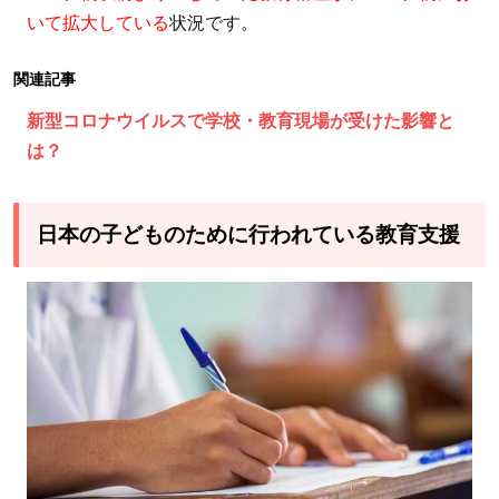
教
いて拡大している
状況です。
育
支
関連記事
援
新型コロナウイルスで学校・教育現場が受けた影響と
4.1
は？
学習
支援
4.2
日本の子どものために行われている教育支援
教育
施設
や備
品の
整備
4.3
教材
開
発、