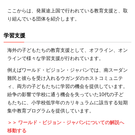
育格差をな
くすオンラ
ここからは、発展途上国で行われている教育支援と、取
イン教育
り組んでいる団体を紹介します。
7.6
【寄
学習支援
付先
6】
海外の子どもたちの教育支援として、オフライン、オン
認定
ラインで様々な学習支援が行われています。
NPO
例えばワールド・ビジョン・ジャパンでは、南スーダン
法人
難民と彼らを受け入れるウガンダのホストコミュニテ
ワー
ィ、両方の子どもたちに学習の機会を提供しています。
ル
紛争の影響で学校に通う機会を失っていた10代の子ど
ド・
もたちに、小学校低学年のカリキュラムに該当する短期
ビジ
集中教育プログラムを提供しています。
ョ
ン・
＞＞ ワールド・ビジョン・ジャパンについての解説へ
ジャ
移動する