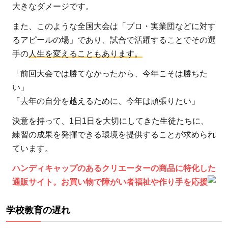
への
大きなダメージです。
影響
また、このような全国大会は「プロ・実業団などに対す
1.4
るアピールの場」であり、試合で活躍することでその選
家族
手の
人生を変えることもあります。
の収
「前回大会では勝てなかったから、今年こそは勝ちた
入減
い」
少に
よる
「去年の自分を越えるために、今年は頑張りたい」
退学
決意を持って、1日1日を大切にしてきた生徒たちに、
1.5
練習の成果を発揮できる環境を提供することが求められ
感染
ています。
防止
ハンディキャップのあるクリエーターの商品に特化した
のた
通販サイト。お買い物で障がい者福祉や作り手を応援
めの
「3
学校教育の遅れ
密」
回避