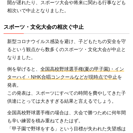
1.1
開が遅れたり、スポーツ大会や将来に関わる行事なども
スポ
相次いで中止となりました。
ー
ツ・
スポーツ・文化大会の相次ぐ中止
文化
大会
新型コロナウイルス感染を避け、子どもたちの安全を守
の相
るという観点から数多くのスポーツ・文化大会が中止と
次ぐ
なりました。
中止
例を挙げると、
全国高校野球選手権(夏の甲子園)・イン
1.2
ターハイ・NHK合唱コンクールなどが現時点で中止
を
学校
発表。
教育
この発表は、スポーツにすべての時間を費やしてきた子
の遅
供達にとっては大きすぎる結果と言えるでしょう。
れ
1.3
全国高校野球選手権の場合は、大会で勝つために何年間
就職
も辛い練習を積み重ねてきたはず。
活動
「甲子園で野球をする」という目標が失われた失望感は