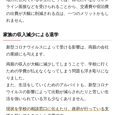
の
ライン面接などを受けられることから、交通費や宿泊費
支
の出費が大幅に削減される点は、一つのメリットかもし
援
れません。
制
度
家族の収入減少による退学
と
は
新型コロナウイルスによって受ける影響は、両親の会社
の業績にも与えます。
3.1
高等
両親の収入が大幅に減少してしまうことで、学校に行く
学校
ための学費が払えなくなってしまう問題も浮き彫りにな
にお
りました。
ける
また、生活をしていくためのアルバイトも、新型コロナ
就学
ウイルスの影響によって出勤が減らされたりと苦しい生
支援
活を強いられている方も少なくありません。
金
現状を学校の相談窓口に伝えたり、政府が行っている支
3.2