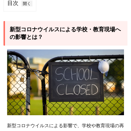
目次
1
新型
コロ
新型コロナウイルスによる学校・教育現場へ
ナウ
の影響とは？
イル
スに
よる
学
校・
教育
現場
への
影響
と
は？
新型コロナウイルスによる影響で、学校や教育現場の再