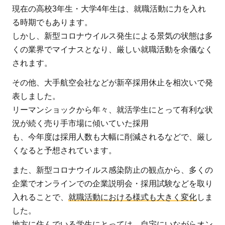
現在の高校3年生・大学4年生は、就職活動に力を入れ
教
る時期でもあります。
育
しかし、新型コロナウイルス発生による景気の状態は多
分
くの業界でマイナスとなり、厳しい就職活動を余儀なく
野
されます。
に
お
その他、大手航空会社などが新卒採用休止を相次いで発
け
表しました。
る
リーマンショックから年々、就活学生にとって有利な状
新
況が続く売り手市場に傾いていた採用
型
も、今年度は採用人数も大幅に削減されるなどで、厳し
コ
くなると予想されています。
ロ
ナ
また、新型コロナウイルス感染防止の観点から、多くの
ウ
企業でオンラインでの企業説明会・採用試験などを取り
イ
入れることで、
就職活動における様式も大きく変化
しま
ル
した。
ス
地方に住んでいる学生にとっては、自宅にいながらオン