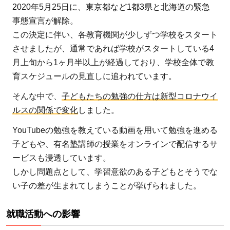
2020年5月25日に、東京都など1都3県と北海道の緊急
2
事態宣言が解除。
新型
この決定に伴い、各教育機関が少しずつ学校をスタート
コロ
させましたが、通常であれば学校がスタートしている4
ナウ
月上旬から1ヶ月半以上が経過しており、学校全体で教
イル
育スケジュールの見直しに追われています。
スに
よっ
そんな中で、
子どもたちの勉強の仕方は新型コロナウイ
て起
ルスの関係で変化
しました。
こっ
YouTubeの勉強を教えている動画を用いて勉強を進める
た外
子どもや、有名塾講師の授業をオンラインで配信するサ
国人
ービスも浸透しています。
留学
生へ
しかし問題点として、学習意欲のある子どもとそうでな
の影
い子の差が生まれてしまうことが挙げられました。
響
は？
就職活動への影響
3