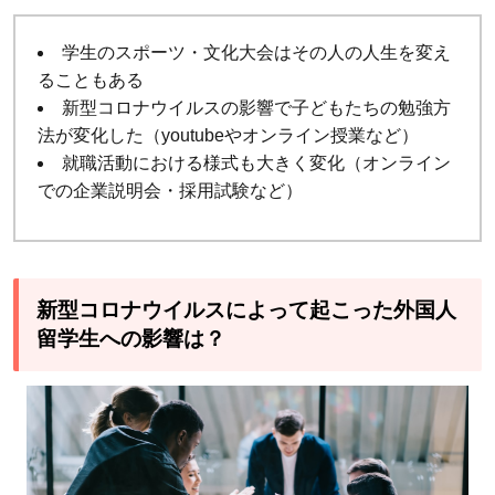
スに
より
学生のスポーツ・文化大会はその人の人生を変え
大き
ることもある
な影
新型コロナウイルスの影響で子どもたちの勉強方
響を
法が変化した（youtubeやオンライン授業など）
受け
就職活動における様式も大きく変化（オンライン
てい
での企業説明会・採用試験など）
る教
育現
場！
支援
新型コロナウイルスによって起こった外国人
策な
留学生への影響は？
どを
知
り、
有効
活用