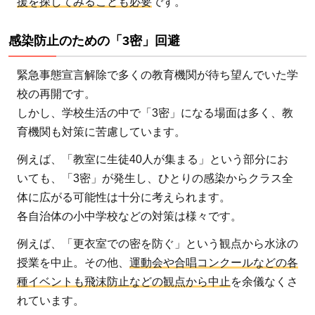
援を探してみることも必要
です。
学生
支援
感染防止のための「3密」回避
緊急
給付
緊急事態宣言解除で多くの教育機関が待ち望んでいた学
金
校の再開です。
（大
しかし、学校生活の中で「3密」になる場面は多く、教
学・
育機関も対策に苦慮しています。
短
大・
例えば、「教室に生徒40人が集まる」という部分にお
専門
いても、「3密」が発生し、ひとりの感染からクラス全
学
体に広がる可能性は十分に考えられます。
校）
各自治体の小中学校などの対策は様々です。
4
例えば、「更衣室での密を防ぐ」という観点から水泳の
新型
授業を中止。その他、
運動会や合唱コンクールなどの各
コロ
種イベントも飛沫防止などの観点から中止
を余儀なくさ
ナウ
れています。
イル