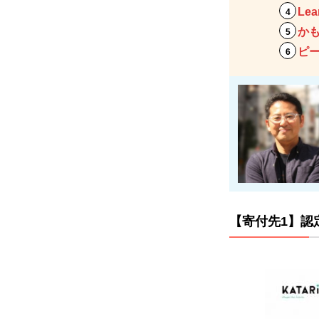
援者
Lea
と伴
か
走
ピ
1.2
【寄
付先
2】
認定
NPO
法人
全国
こど
【寄付先1】認
も食
堂支
援セ
ンタ
ー・