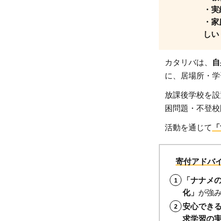
3】
・実
認定
・家
NPO
しい
法人
フロ
カタリバは、
自
ーレ
に、居場所・学
ン
ス：
放課後学校を設
強固
困問題・不登校
な組
活動を通じて
「
織に
よる
課題
寄付アドバ
解決
「ナナメ
集団
化」
が強
1.4
安心でき
【寄付
求学習の