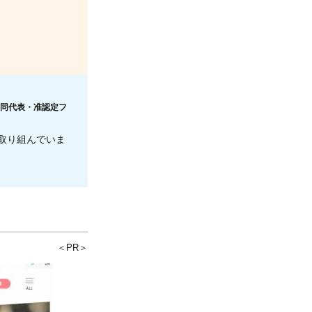
ー共同代表・准認定フ
取り組んでいま
＜PR＞