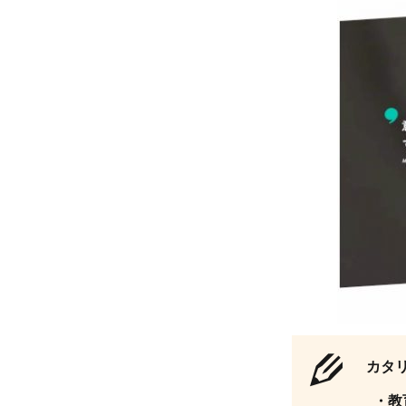
むす
び
え：
全国
1万
2,602
カ所
の
「こ
ども
食
堂」
と協
働
1.3
【寄
カタ
付先
・教