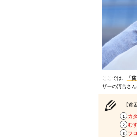
つ紹
介！
1.1
【寄
付先
1】
認定
NPO
法人
ここでは、
「貧
カタ
ザーの河合さん
リ
バ：
【貧
ナナ
メの
カ
関係
む
で支
フ