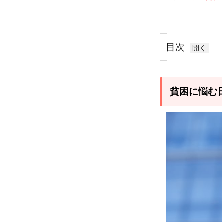
目次
1
貧困
に悩
貧困に悩む
む日
本の
子ど
もに
寄付
でき
る！
支援
団体
を5