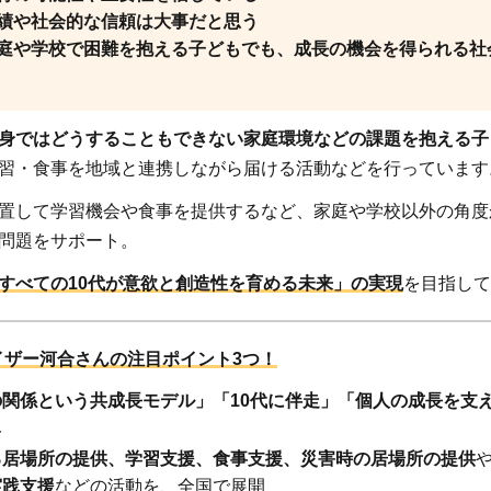
績や社会的な信頼は大事だと思う
庭や学校で困難を抱える子どもでも、成長の機会を得られる社
身ではどうすることもできない家庭環境などの課題を抱える子
習・食事を地域と連携しながら届ける活動などを行っています
置して学習機会や食事を提供するなど、家庭や学校以外の角度
問題をサポート。
すべての10代が意欲と創造性を育める未来」の実現
を目指して
イザー河合さんの注目ポイント3つ！
の関係という共成長モデル」「10代に伴走」「個人の成長を支
み
る居場所の提供、学習支援、食事支援、災害時の居場所の提供
先
実践支援
などの活動を、全国で展開