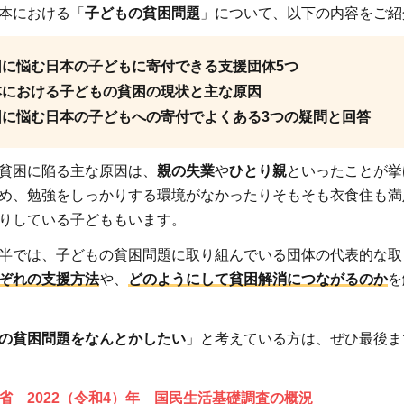
本における「
子どもの貧困問題
」について、以下の内容をご紹
困に悩む日本の子どもに寄付できる支援団体5つ
本における子どもの貧困の現状と主な原因
困に悩む日本の子どもへの寄付でよくある3つの疑問と回答
貧困に陥る主な原因は、
親の失業
や
ひとり親
といったことが挙
め、勉強をしっかりする環境がなかったりそもそも衣食住も満
りしている子どももいます。
半では、子どもの貧困問題に取り組んでいる団体の代表的な取
ぞれの支援方法
や、
どのようにして貧困解消につながるのか
を
の貧困問題をなんとかしたい
」と考えている方は、ぜひ最後ま
省 2022（令和4）年 国民生活基礎調査の概況