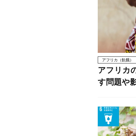
アフリカ（飢餓）
アフリカ
す問題や