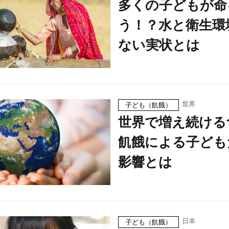
多くの子どもが命
う！？水と衛生環
ない実状とは
世界
子ども（飢餓）
世界で増え続ける
飢餓による子ども
影響とは
日本
子ども（飢餓）