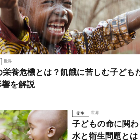
世界
の栄養危機とは？飢餓に苦しむ子ども
影響を解説
世界
衛生
子どもの命に関わ
水と衛生問題とは