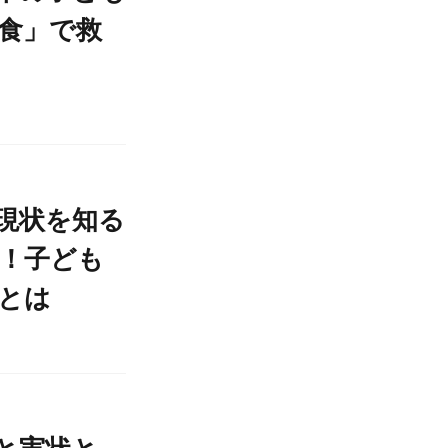
食」で救
現状を知る
！子ども
とは