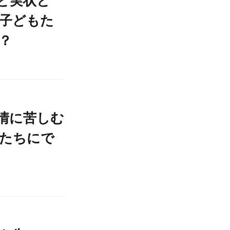
と実状と
子どもた
？
情に苦しむ
たちにで