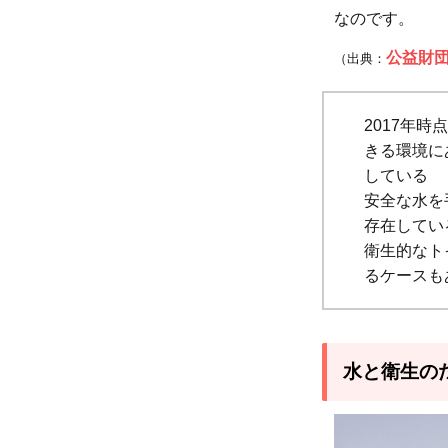
3
なのです。
海外
公益財
（出典：
の
水・
衛生
2017年
問題
きる環境に
のた
している
安全な水を
めに
存在してい
私た
衛生的なト
ちが
るケースも
でき
る支
援
水と衛生の
3.1
支援
活動