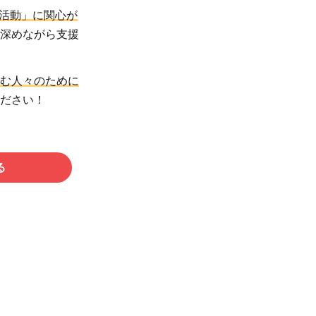
活動」に関心が
を深めながら支援
む人々のために
ださい！
る