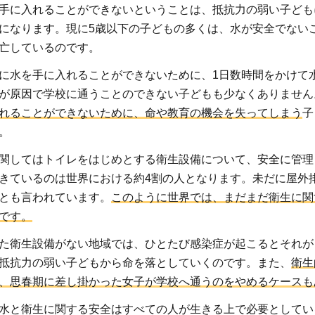
手に入れることができないということは、抵抗力の弱い子ども
になります。現に5歳以下の子どもの多くは、水が安全でない
亡しているのです。
に水を手に入れることができないために、1日数時間をかけて
が原因で学校に通うことのできない子どもも少なくありません
れることができないために、命や教育の機会を失ってしまう
子
。
関してはトイレをはじめとする衛生設備について、安全に管理
きているのは世界における約4割の人となります。未だに屋外
%とも言われています。
このように世界では、まだまだ衛生に関
です。
た衛生設備がない地域では、ひとたび感染症が起こるとそれが
抵抗力の弱い子どもから命を落としていくのです。また、
衛生
、思春期に差し掛かった女子が学校へ通うのをやめるケースも
水と衛生に関する安全はすべての人が生きる上で必要としてい