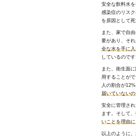
な活
安全な飲料水を
動を
感染症のリスク
して
を原因として死
い
また、家で自由
る？
要があり、それ
2.2
全な水を手に入
支援
しているのです
活動
また、衛生面に
はど
のよ
用することがで
うな
人の割合が12
国や
届いていないの
地域
安全に管理され
で行
ます。そして、
われ
いことを理由に
てい
る？
以上のように、