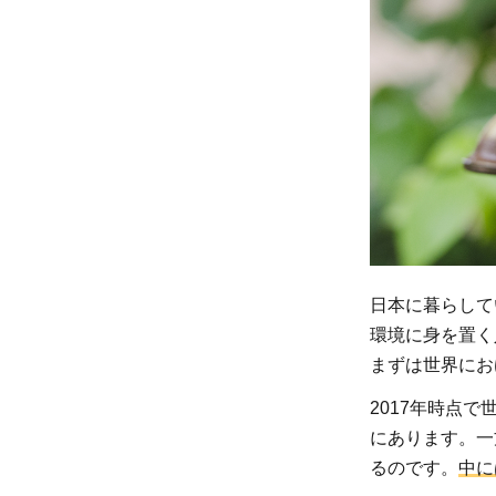
衛生
2
水
と
衛
生
の
た
め
の
日本に暮らして
支
環境に身を置く
援
まずは世界にお
事
業
2017年時点
にあります。一
2.1
るのです。
中に
どん