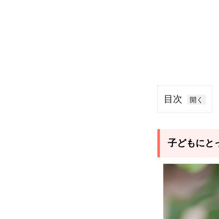
目次
1
子ど
もに
子どもにと
とっ
て深
刻な
問
題！
水と