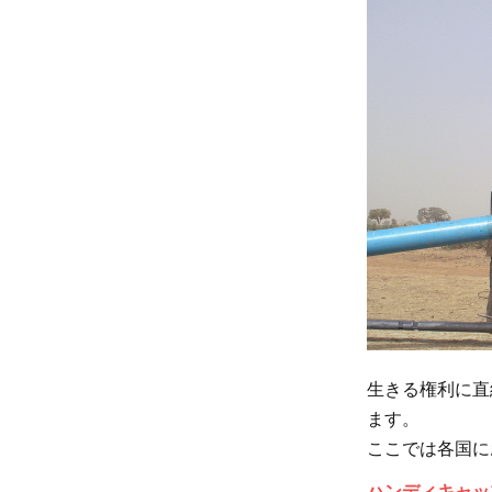
3.2
寄付
4
海外
事業
を知
っ
て、
私た
ちも
何か
を始
めよ
生きる権利に直
う
ます。
ここでは各国に
ハンディキャッ