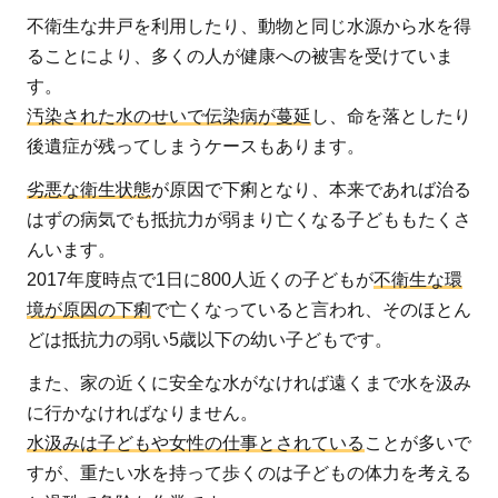
もで
不衛生な井戸を利用したり、動物と同じ水源から水を得
きる
ることにより、多くの人が健康への被害を受けていま
こと
す。
汚染された水のせいで伝染病が蔓延
し、命を落としたり
後遺症が残ってしまうケースもあります。
劣悪な衛生状態
が原因で下痢となり、本来であれば治る
はずの病気でも抵抗力が弱まり亡くなる子どももたくさ
んいます。
2017年度時点で1日に800人近くの子どもが
不衛生な環
境が原因の下痢
で亡くなっていると言われ、そのほとん
どは抵抗力の弱い5歳以下の幼い子どもです。
また、家の近くに安全な水がなければ遠くまで水を汲み
に行かなければなりません。
水汲みは子どもや女性の仕事とされている
ことが多いで
すが、重たい水を持って歩くのは子どもの体力を考える