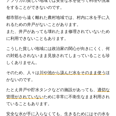
アフリカの貧しい地域では安全な水を使って料理や洗濯
で起
をすることができないのです。
こる
都市部から遠く離れた農村地域では、村内に水を手に入
影響
れるための井戸がないことがあります。
は？
また、井戸があっても壊れたまま修理されていないため
3
に利用できないこともあります。
汚染
され
こうした貧しい地域には政治家の関心が向きにくく、何
た水
の対処もされないまま見放されてしまっていることも珍
を安
しくありません。
全な
そのため、人々は
川や池から汲んだ水をそのまま使う
ほ
水に
かないのです。
変え
るた
たとえ井戸や貯水タンクなどの施設があっても、
適切な
めに
管理がされていない
ために非常に不衛生なまま利用され
必要
ていることもあります。
な支
安全な水が手に入らなくても、生きるためにはその水を
援と