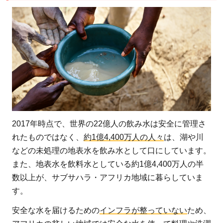
から
水を
汲み
生
活・
飲み
水に
使う
アフ
2017年時点で、世界の22億人の飲み水は安全に管理さ
リカ
れたものではなく、
約1億4,400万人の人々
は、湖や川
2
などの未処理の地表水を飲み水として口にしています。
きれ
また、地表水を飲料水としている約1億4,400万人の半
いな
数以上が、サブサハラ・アフリカ地域に暮らしていま
水が
す。
使え
ない
安全な水を届けるための
インフラが整っていない
ため、
こと