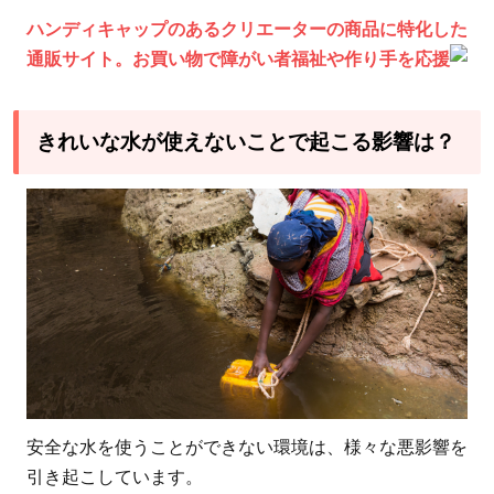
寄付
ハンディキャップのあるクリエーターの商品に特化した
4.2
通販サイト。お買い物で障がい者福祉や作り手を応援
都度
寄付
5
きれいな水が使えないことで起こる影響は？
アフ
リカ
の
水・
衛生
環境
を改
善す
るた
めに
安全な水を使うことができない環境は、様々な悪影響を
私た
引き起こしています。
ちに