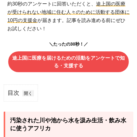
約30秒のアンケートに回答いただくと、
途上国の医療
が受けられない地域に住む人々のために活動する団体に
10円の支援金
が届きます。記事を読み進める前にぜひ
お試しください！
＼たったの30秒！／
途上国に医療を届けるための活動をアンケートで知
る・支援する
目次
1
汚染
され
汚染された川や池から水を汲み生活・飲み水
た川
に使うアフリカ
や池