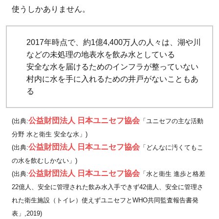
使うしかありません。
は？
4
アフ
2017年時点で、約1億4,400万人の人々は、湖や川
リカ
などの未処理の地表水を飲み水としている
の
安全な水を届けるためのインフラが整っていない
人々
村内に水を手に入れるための井戸がないこともあ
を救
る
うた
めに
公益財団法人 日本ユニセフ協会
(出典:
「ユニセフの主な活動
私た
分野 水と衛生 安全な水」)
ちが
公益財団法人 日本ユニセフ協会
(出典:
「どんなに汚くてもこ
でき
の水を飲むしかない」)
るこ
公益財団法人 日本ユニセフ協会
(出典:
「水と衛生 進歩と格差
と
22億人、安全に管理された飲み水入手できず42億人、安全に管理さ
4.1
れた衛生施設（トイレ）使えずユニセフとWHO共同監査報告書発
継続
表」,2019)