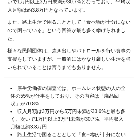
いで1万円以上3万円未満が30.7%となっており、平均収
4.3
入月額は約3.8万円となっています。
衣類
や生
また、路上生活で困ることとして「食べ物が十分にない
活用
ので困っている」という回答が最も多く挙げられまし
品の
た。
寄付
様々な民間団体は、炊き出しやパトロールを行い食事の
4.4
支援をしていますが、一般的にはかなり厳しい生活を強
自立
いられていることは言うまでもありません。
支援
5
ホー
厚生労働省の調査では、ホームレス状態の人の全
ムレ
体の55%が仕事をしており、その内容は「廃品回
ス状
収」が70.8%
態の
収入月額は3万円から5万円未満が33.6%と最も多
人々
く、次いで1万円以上3万円未満が30.7%、平均収入
が生
月額は約3.8万円
活を
路上生活で困ることとして「食べ物が十分にない