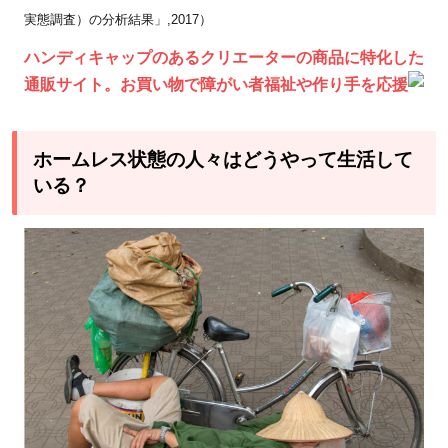
ハー
実態調査）の分析結果」,2017）
ドル
の高
ハンディキャップのあるクリエーターの商品に特化した
さ
通販サイト。お買い物で障がい者福祉や作り手を応援
3.2
環境
ホームレス状態の人々はどうやって生活して
に馴
いる？
染む
こと
が難
しい
4
ホー
ムレ
ス状
態の
生活