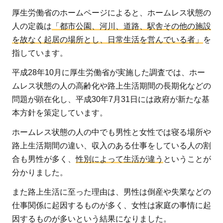
ホー
厚生労働省のホームページによると、ホームレス状態の
ムレ
人の定義は
「都市公園、河川、道路、駅舎その他の施設
ス状
を故なく起居の場所とし、日常生活を営んでいる者」
を
態の
指しています。
人々
平成28年10月に厚生労働省が実施した調査では、ホー
はど
ムレス状態の人の高齢化や路上生活期間の長期化などの
うや
問題が顕在化し、平成30年7月31日には政府が新たな基
って
本方針を策定しています。
生活
して
ホームレス状態の人の中でも男性と女性では寝る場所や
い
路上生活期間の違い、収入のある仕事をしている人の割
る？
合も男性が多く、
性別によって生活が違う
ということが
3
分かりました。
支援
また路上生活に至った理由は、男性は倒産や失業などの
の難
仕事関係に起因するものが多く、女性は家庭の事情に起
しさ
因するものが多いという結果になりました。
があ