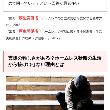
ので困っている」という回答が最も多い
続け
るた
めに
厚生労働省
（出典：
「ホームレスの自立の支援等に関する基本方
は募
針」,2018 ）
金・
厚生労働省
（出典：
「ホームレスの実態に関する全国調査（生活
物資
実態調査）の結果（詳細版）」,2017）
支援
が必
要
支援の難しさがある？ホームレス状態の生活
から抜け出せない理由とは