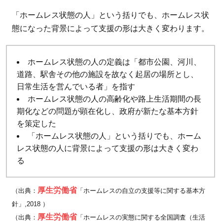
る？
「ホームレス状態の人」という括りでも、ホームレス状
ホー
態になった背景によって支援の形は大きく変わります。
ムレ
ス状
態の
ホームレス状態の人の定義は「都市公園、河川、
生活
道路、駅舎その他の施設を故なく起居の場所とし、
から
日常生活を営んでいる者」を指す
抜け
ホームレス状態の人の高齢化や路上生活期間の長
期化などの問題が顕在化し、政府が新たな基本方針
出せ
を策定した
ない
「ホームレス状態の人」という括りでも、ホーム
理由
レス状態の人に背景によって支援の形は大きく変わ
とは
る
3.1
就職
厚生労働省
（出典：
「ホームレスの自立の支援等に関する基本方
に対
針」,2018 ）
する
厚生労働省
（出典：
「ホームレスの実態に関する全国調査（生活