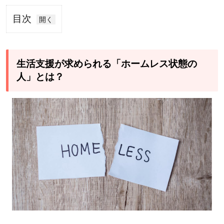
目次
1
生活
支援
生活支援が求められる「ホームレス状態の
が求
人」とは？
めら
れる
「ホ
ーム
レス
状態
の
人」
と
は？
2