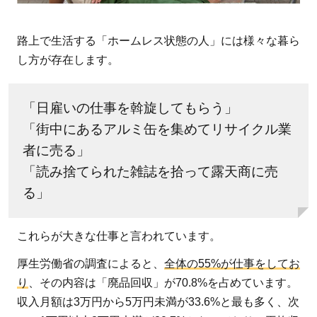
から
自立
路上で生活する「ホームレス状態の人」には様々な暮ら
する
し方が存在します。
ため
の具
体的
「日雇いの仕事を斡旋してもらう」
な支
「街中にあるアルミ缶を集めてリサイクル業
援と
者に売る」
は？
「読み捨てられた雑誌を拾って露天商に売
4.1
る」
炊き
出し
これらが大きな仕事と言われています。
4.2
厚生労働省の調査によると、
パト
全体の55%が仕事をしてお
ロー
り
、その内容は「廃品回収」が70.8%を占めています。
ル
収入月額は3万円から5万円未満が33.6%と最も多く、次