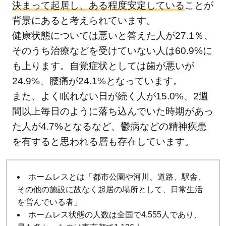
法に
決まって起居し、ある程度安定している
ことが
つい
背景にあると考えられています。
て知
健康状態については悪いと答えた人が27.1％、
り、
そのうち治療などを受けていない人は60.9%に
共存
も上ります。自覚症状としては歯が悪いが
でき
24.9%、腰痛が24.1%となっています。
る社
会を
また、よく眠れない日が続く人が15.0%、2週
目指
間以上毎日のように落ち込んでいた時期があっ
そう
た人が4.7%となるなど、鬱病などの精神疾患
を有すると思われる層も存在しています。
ホームレスとは「都市公園や河川、道路、駅舎、
その他の施設に故なく起居の場所として、日常生活
を営んでいる者」
ホームレス状態の人数は全国で4,555人であり、