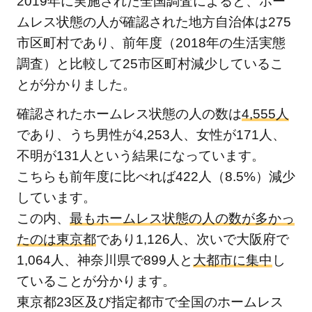
2019年に実施された全国調査によると、ホー
ス状
態に
ムレス状態の人が確認された地方自治体は275
なっ
市区町村であり、前年度（2018年の生活実態
た経
調査）と比較して25市区町村減少しているこ
緯と
とが分かりました。
今後
希望
確認されたホームレス状態の人の数は
4,555人
する
であり、うち男性が4,253人、女性が171人、
生活
不明が131人という結果になっています。
2.2
こちらも前年度に比べれば422人（8.5%）減少
ホー
しています。
ムレ
この内、
最もホームレス状態の人の数が多かっ
ス状
たのは東京都
であり1,126人、次いで大阪府で
態の
人を
1,064人、神奈川県で899人と
大都市に集中
し
支援
ていることが分かります。
する
東京都23区及び指定都市で全国のホームレス