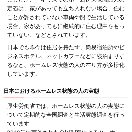
なぜ
定義は、家があっても立ち入れない場合、住む
ホー
ことが許されていない車両や船で生活している
ムレ
場合、家があってもに継続的に住む理由をもっ
ス状
ていない、などとされています。
態の
人は
日本でも昨今は住居を持たず、簡易宿泊所やビ
なく
ジネスホテル、ネットカフェなどに寝泊まりす
なら
るなど、ホームレス状態の人の在り方が多様化
ない
の？
しています。
その
原因
日本におけるホームレス状態の人の実態
とは
厚生労働省では、ホームレス状態の人の実態に
2.1
ついて定期的な全国調査と生活実態調査を行っ
ホー
ています。
ムレ