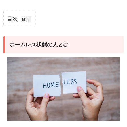
目次
1
ホ
ー
ホームレス状態の人とは
ム
レ
ス
状
態
の
人
と
は
1.1