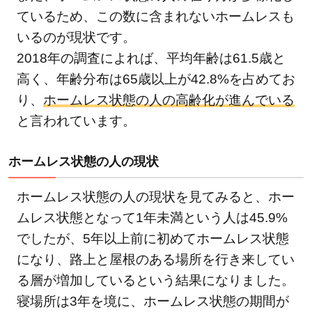
炊き
ているため、この数に含まれないホームレスも
出し
いるのが現状です。
3.2
2018年の調査によれば、平均年齢は61.5歳と
自立
高く、年齢分布は65歳以上が42.8%を占めてお
支援
り、
ホームレス状態の人の高齢化が進んでいる
セン
と言われています。
ター
の運
ホームレス状態の人の現状
営
3.3
ホームレス状態の人の現状を見てみると、ホー
緊急
ムレス状態となって1年未満という人は45.9%
シェ
でしたが、5年以上前に初めてホームレス状態
ルタ
ーの
になり、路上と屋根のある場所を行き来してい
設置
る層が増加しているという結果になりました。
3.4
寝場所は3年を境に、ホームレス状態の期間が