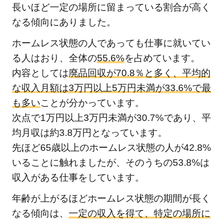
自立
長いほど一定の場所に留まっている割合が高く
支援
なる傾向にありました。
住居
の提
ホームレス状態の人であっても仕事に就いてい
供
る人はおり、全体の
55.6%
を占めています。
4
内容としては
廃品回収が70.8％と多く、平均的
ホー
な収入月額は3万円以上5万円未満が33.6%で最
ムレ
も多い
ことが分かっています。
ス状
次点で1万円以上3万円未満が30.7%であり、平
態の
均月収は約3.8万円となっています。
人の
先ほど65歳以上のホームレス状態の人が42.8%
生活
保護
いることに触れましたが、そのうちの53.8%は
の問
収入がある仕事をしています。
題点
年齢が上がるほどホームレス状態の期間が長く
や支
援方
なる傾向は、
一定の収入を得て、特定の場所に