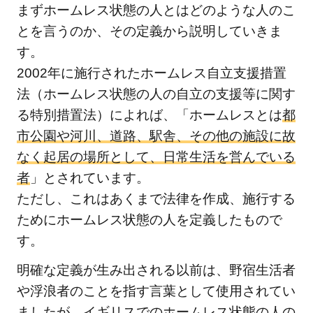
日本
まずホームレス状態の人とはどのような人のこ
にお
とを言うのか、その定義から説明していきま
ける
す。
ホー
2002年に施行されたホームレス自立支援措置
ムレ
法（ホームレス状態の人の自立の支援等に関す
ス状
る特別措置法）によれば、「ホームレスとは
都
態の
人の
市公園や河川、道路、駅舎、その他の施設に故
実態
なく起居の場所として、日常生活を営んでいる
1.2
者
」とされています。
ホー
ただし、これはあくまで法律を作成、施行する
ムレ
ためにホームレス状態の人を定義したもので
ス状
す。
態の
人の
明確な定義が生み出される以前は、野宿生活者
現状
や浮浪者のことを指す言葉として使用されてい
2
ましたが、イギリスでのホームレス状態の人の