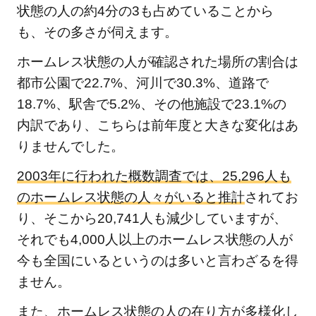
生活
状態の人の約4分の3も占めていることから
保護
も、その多さが伺えます。
の問
題点
ホームレス状態の人が確認された場所の割合は
3
都市公園で22.7%、河川で30.3%、道路で
ホー
18.7%、駅舎で5.2%、その他施設で23.1%の
ムレ
内訳であり、こちらは前年度と大きな変化はあ
ス状
りませんでした。
態の
人を
2003年に行われた概数調査では、25,296人も
助け
のホームレス状態の人々がいると推計
されてお
るた
り、そこから20,741人も減少していますが、
めの
それでも4,000人以上のホームレス状態の人が
支援
今も全国にいるというのは多いと言わざるを得
方法
は？
ません。
3.1
また、ホームレス状態の人の在り方が多様化し