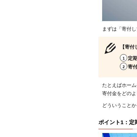
1：
定期
的に
情報
まずは「寄付し
を発
信し
【寄付
てい
るか
定
1.2
寄
ポイ
ント
たとえばホーム
2：
寄付金をどのよ
寄付
どういうことか
の使
途が
ポイント1：定
説明
され