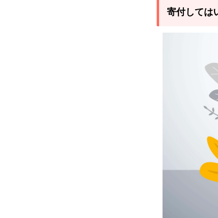
して
寄付しては
はい
けな
い団
体と
は？
見分
ける
2つ
のポ
イン
トを
解説
1.1
ポイ
ント