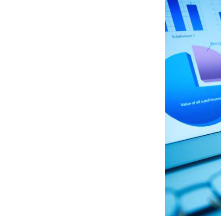
てい
るか
2
専門
家の
コメ
ント
付
き！
寄付
先の
おす
すめ
の団
体5
選
2.1