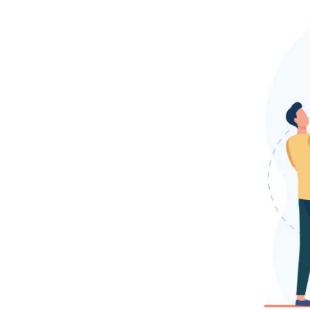
法人
カタ
リ
バ：
ナナ
メの
関係
で支
援者
と伴
走
2.3
3
認定NP
法人
Learni
for All
：包括