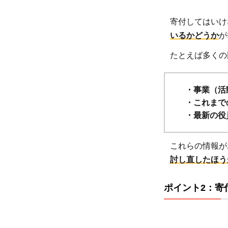
1.公
寄付してはいけ
益財
いるかどうか
が
団法
人 日
たとえば多くの
本ユ
ニセ
・事業（活
フ協
・これまで
会：
・最新の役
知名
度の
高さ
これらの情報が
が信
討し直したほう
頼に
2.2
ポイント2：寄
2.認
定
NPO