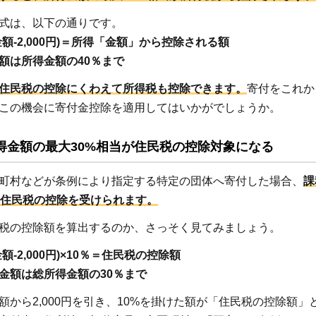
式は、以下の通りです。
額-2,000円)＝所得「金額」から控除される額
額は所得金額の40％まで
住民税の控除にくわえて所得税も控除できます。
寄付をこれか
この機会に寄付金控除を適用してはいかがでしょうか。
得金額の最大30%相当が住民税の控除対象になる
.2.1
町村などが条例により指定する特定の団体へ寄付した場合、
課
関連記
、住民税の控除を受けられます。
事
税の控除額を算出するのか、さっそく見てみましょう。
額-2,000円)×10％＝住民税の控除額
金額は総所得金額の30％まで
額から2,000円を引き、10%を掛けた額が「住民税の控除額」