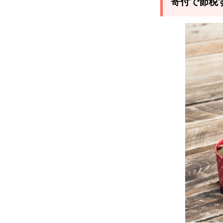
寄付で節税
つ
の
ポ
イ
ン
ト
2.1
ポイ
ント
1：
「所
得控
除」
で、
所得
金額