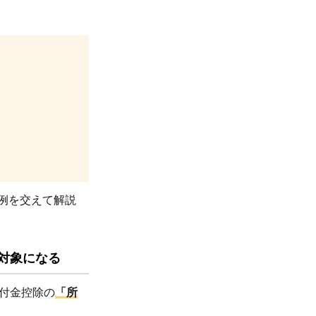
例を交えて解説
対象になる
付金控除の
「所