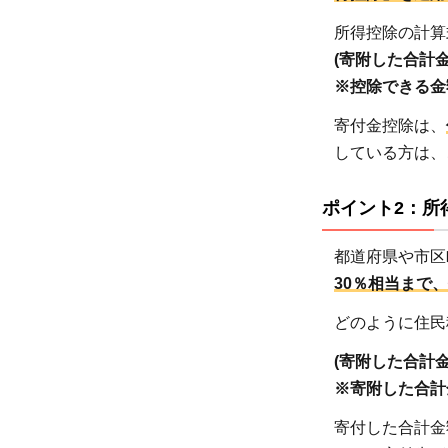
大
30%
所得控除の計算
相当
(寄附した合計金
が住
※控除できる金
民税
寄付金控除は、
の控
している方は、
除対
象に
ポイント2：所
なる
2
都道府県や市区
30％相当まで
どのように住民
2.3
(寄附した合計金
ポイ
※寄附した合計
ント
3：
寄付した合計金
寄付