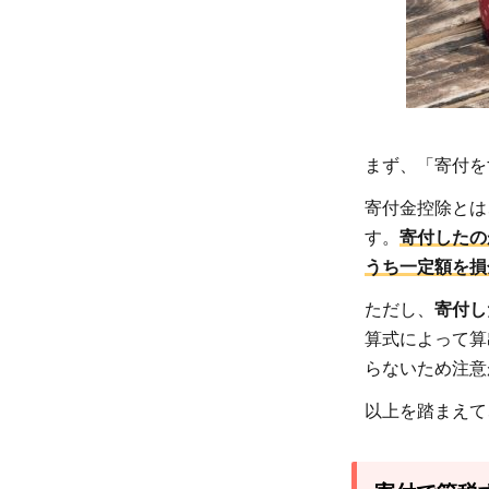
2
寄
付
で
節
税
まず、「寄付を
す
寄付金控除とは
る
す。
寄付したの
な
うち一定額を損
ら
知
ただし、
寄付し
っ
算式によって算
て
らないため注意
お
以上を踏まえて
き
た
い6