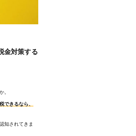
税金対策する
か。
税できるなら、
認知されてきま