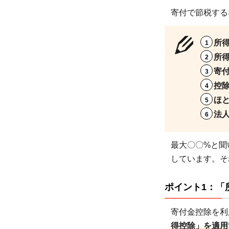
の最
寄付で節税する
大
40％
相当
所
が所
所
得税
寄
の控
控
除対
ほ
象に
法
なる
2.2
最大〇〇%と聞
ポイ
しています。そ
ント
2：
ポイント1：「
所得
金額
寄付金控除を利
の最
得控除」を適用