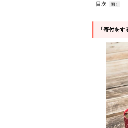
目次
1
「寄
付を
「寄付をす
する
と節
税で
き
る」
は本
当な
の
か？
具体
例を
紹
介！