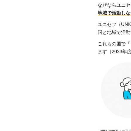
ある
なぜならユニセ
2
地域で活動しな
ユニ
ユニセフ（UN
セフ
国と地域で活動
って
どん
これらの国で「
な活
ます（2023年
動を
して
いる
団
体？
2.1
命を
落と
す子