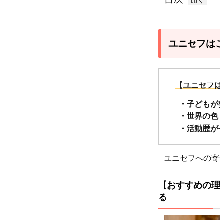
1
ユニ
セフ
ユニセフは
はこ
んな
人に
【ユニセフ
おす
・子どもが
す
・世界の色
め！
・活動歴が
1.1
【お
ユニセフへの寄
すす
めの
【おすすめの理
理由
る
1】
最も