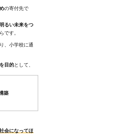
め
の寄付先で
明るい未来をつ
らです。
り、小学校に通
現を目的
として、
構築
社会になってほ