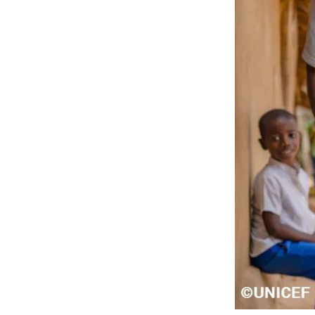
支援
の届
きに
くい
子ど
もた
ちを
最優
先に
した
活動
を行
って
いる
1.2
【お
すす