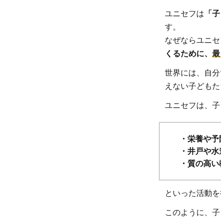
めの
ユニセフは
「子
理由
す。
2】
なぜならユニセ
約
くるために、
最
190
世界には、自分
の国
と地
えない子どもた
域、
ユニセフは、子
と広
い範
囲で
・栄養や予
活動
・井戸や水
しな
・質の高い
がら
も現
といった活動を
場に
このように、子
根付