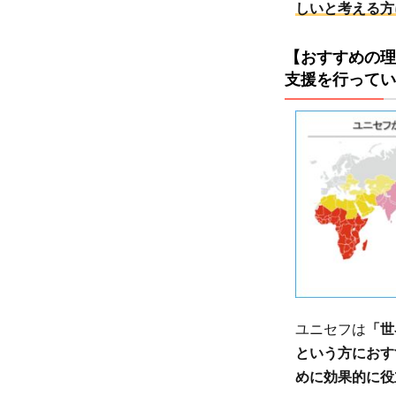
しいと考える方
いた
支援
【おすすめの理
を行
支援を行ってい
って
いる
1.3
【お
すす
めの
理由
3】
70年
以上
もの
ユニセフは
「世
活動
という方におす
の歴
めに効果的に役
史が