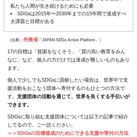
私たち人間が生き続けるためにも必要
知ると
SDGsは2015年〜2030年までの15年間で達成すべ
ころか
き課題と目標がある
ら始め
よう
外務省
（出典：
「JAPAN SDGs Action Platform」）
17の目標は「貧困をなくそう」「質の高い教育をみん
なに」など、個人の力だけでは達成が難しいものもあり
ます。
個人で少しでもSDGsに貢献したい場合は、世界中で支
援活動をおこなう団体へ寄付するのもひとつの方法で
す。
支援団体の活動を通じて、世界を良くする手伝いが
できます。
SDGsに取り組む支援団体については以下の記事で紹介
してるので、ご一読ください。
＞＞SDGsの目標達成のためにできる支援や寄付の方法