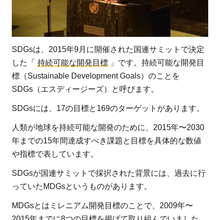
SDGs
目標
15「陸
SDGsは、2015年9月に開催された国連サミットで決定
の豊か
した「
持続可能な開発目標
」です。持続可能な開発目
さも守
ろう」
標（Sustainable Development Goals）のことを
とは
SDGs（エスディージーズ）と呼びます。
3
目
SDGsには、17の目標と169のターゲットがあります。
標
人類が地球を持続可能な開発のために、2015年〜2030
15「陸
年までの15年間達成すべき課題と目標を具体的な数値
の豊か
や指標で表しています。
さも守
ろう」
SDGsが国連サミットで採択された背景には、過去に行
のため
っていたMDGsというものがあります。
に行っ
MDGsとはミレニアム開発目標のことで、2009年〜
ている
2015年までに8つの目標を掲げて取り組んでいました。
取り組