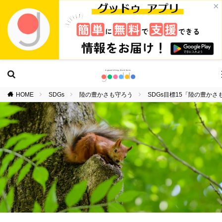
×
HOME
SDGs
陸の豊かさも守ろう
SDGs目標15「陸の豊か