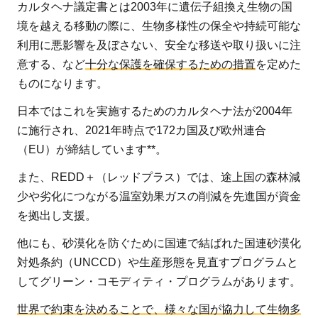
カルタヘナ議定書とは2003年に遺伝⼦組換え⽣物の国
境を越える移動の際に、生物多様性の保全や持続可能な
利用に悪影響を及ぼさない、安全な移送や取り扱いに注
意する、など
十分な保護を確保するための措置
を定めた
ものになります。
日本ではこれを実施するためのカルタヘナ法が2004年
に施行され、2021年時点で172カ国及び欧州連合
（EU）が締結しています**。
また、REDD＋（レッドプラス）では、途上国の森林減
少や劣化につながる温室効果ガスの削減を先進国が資金
を拠出し支援。
他にも、砂漠化を防ぐために国連で結ばれた国連砂漠化
対処条約（UNCCD）や生産形態を見直すプログラムと
してグリーン・コモディティ・プログラムがあります。
世界で約束を決めることで、様々な国が協力して生物多