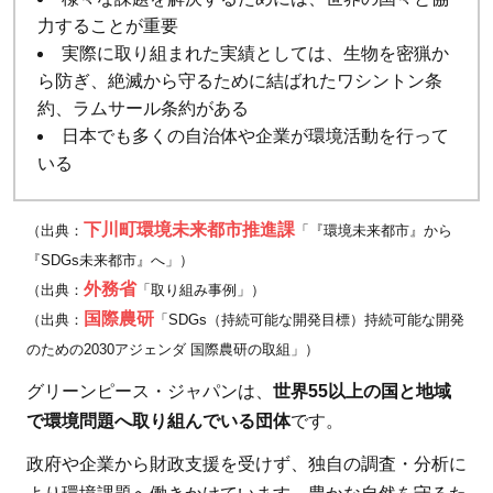
力することが重要
実際に取り組まれた実績としては、生物を密猟か
ら防ぎ、絶滅から守るために結ばれたワシントン条
約、ラムサール条約がある
日本でも多くの自治体や企業が環境活動を行って
いる
下川町環境未来都市推進課
（出典：
「『環境未来都市』から
『SDGs未来都市』へ」）
外務省
（出典：
「取り組み事例」）
国際農研
（出典：
「SDGs（持続可能な開発目標）持続可能な開発
のための2030アジェンダ 国際農研の取組」）
グリーンピース・ジャパンは、
世界55以上の国と地域
で環境問題へ取り組んでいる団体
です。
政府や企業から財政支援を受けず、独自の調査・分析に