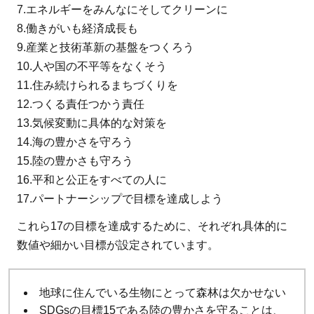
7.エネルギーをみんなにそしてクリーンに
容
8.働きがいも経済成長も
3.3
9.産業と技術革新の基盤をつくろう
日本
10.人や国の不平等をなくそう
の行
11.住み続けられるまちづくりを
政の
12.つくる責任つかう責任
取り
13.気候変動に具体的な対策を
組み
14.海の豊かさを守ろう
内容
15.陸の豊かさも守ろう
4
16.平和と公正をすべての人に
SDGs
17.パートナーシップで目標を達成しよう
目標
15「陸
これら17の目標を達成するために、それぞれ具体的に
の豊か
数値や細かい目標が設定されています。
さも守
ろう」
地球に住んでいる生物にとって森林は欠かせない
の取り
SDGsの目標15である陸の豊かさを守ることは、
組みを