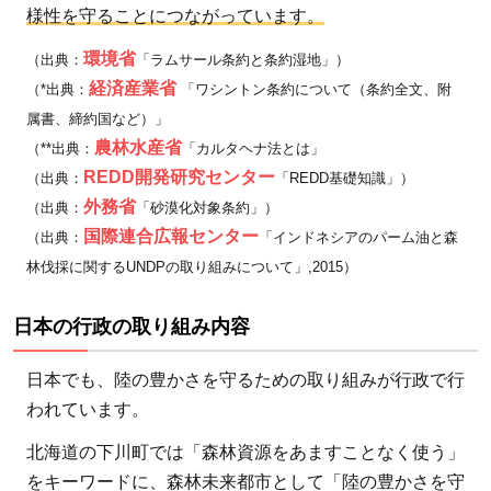
様性を守ることにつながっています。
環境省
（出典：
「ラムサール条約と条約湿地」）
経済産業省
（*出典：
「ワシントン条約について（条約全文、附
属書、締約国など）」
農林水産省
（**出典：
「カルタヘナ法とは」
REDD開発研究センター
（出典：
「REDD基礎知識」）
外務省
（出典：
「砂漠化対象条約」）
国際連合広報センター
（出典：
「インドネシアのパーム油と森
林伐採に関するUNDPの取り組みについて」,2015）
日本の行政の取り組み内容
日本でも、陸の豊かさを守るための取り組みが行政で行
われています。
北海道の下川町では「森林資源をあますことなく使う」
をキーワードに、森林未来都市として「陸の豊かさを守