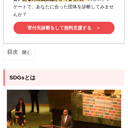
ケートで、あなたに合った団体を診断してみませ
んか？
寄付先診断をして無料支援する ＞
目次
1
SDGs
とは
SDGsとは
1.1
SDGs
の17
の目
標
2