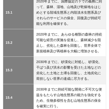
2020年までに、国際協定の下での義務に則
って、森林、湿地、山地及び乾燥地をはじ
15.1
めとする陸域生態系と内陸淡水生態系及び
それらのサービスの保全、回復及び持続可
能な利用を確保する。
2020年までに、あらゆる種類の森林の持続
可能な経営の実施を促進し、森林減少を阻
15.2
止し、劣化した森林を回復し、世界全体で
新規植林及び再植林を大幅に増加させる。
2030年までに、砂漠化に対処し、砂漠化、
干ばつ及び洪水の影響を受けた土地などの
15.3
劣化した土地と土壌を回復し、土地劣化に
荷担しない世界の達成に尽力する。
2030年までに持続可能な開発に不可欠な便
益をもたらす山地生態系の能力を強化する
15.4
ため、生物多様性を含む山地生態系の保全
を確実に行う。