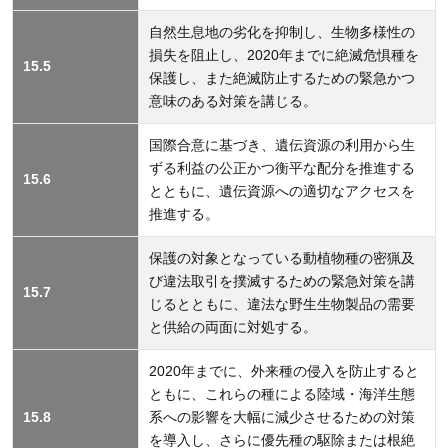
自然生息地の劣化を抑制し、生物多様性の
損失を阻止し、2020年までに絶滅危惧種を
15.5
保護し、また絶滅防止するための緊急かつ
意味のある対策を講じる。
国際合意に基づき、遺伝資源の利用から生
ずる利益の公正かつ衡平な配分を推進する
15.6
とともに、遺伝資源への適切なアクセスを
推進する。
保護の対象となっている動植物種の密猟及
び違法取引を撲滅するための緊急対策を講
15.7
じるとともに、違法な野生生物製品の需要
と供給の両面に対処する。
2020年までに、外来種の侵入を防止すると
ともに、これらの種による陸域・海洋生態
15.8
系への影響を大幅に減少させるための対策
を導入し、さらに優先種の駆除または根絶