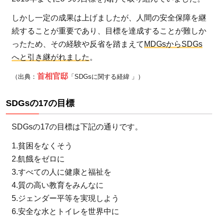
みとは
しかし一定の成果は上げましたが、人間の安全保障を継
続することが重要であり、目標を達成することが難しか
3.1
ったため、その経験や反省を踏まえて
MDGsからSDGs
目標
へと引き継がれました
。
15達
成の
首相官邸
（出典：
「SDGsに関する経緯 」）
ため
にや
SDGsの17の目標
るべ
きこ
SDGsの17の目標は下記の通りです。
とと
1.貧困をなくそう
は？
2.飢餓をゼロに
3.2
3.すべての人に健康と福祉を
世界
4.質の高い教育をみんなに
の取
5.ジェンダー平等を実現しよう
り組
6.安全な水とトイレを世界中に
み内