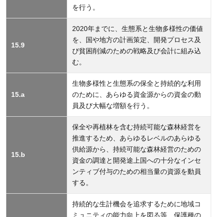
を行う。
2020年までに、生態系と生物多様性の価値
を、国や地方の計画策定、開発プロセス及
15.9
び貧困削減のための戦略及び会計に組み込
む。
生物多様性と生態系の保全と持続的な利用
15.a
のために、あらゆる資金源からの資金の動
員及び大幅な増額を行う。
保全や再植林を含む持続可能な森林経営を
推進するため、あらゆるレベルのあらゆる
供給源から、持続可能な森林経営のための
15.b
資金の調達と開発途上国への十分なインセ
ンティブ付与のための相当量の資源を動員
する。
持続的な生計機会を追求するために地域コ
ミュニティの能力向上を図る等、保護種の