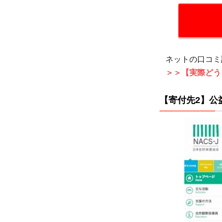
物多様
性を守
るため
に活動
中
ネットの口コミ
1.4
＞＞【実際どう
付先4
NPO法
【寄付先2】公
FoEJa
持続可
エネル
社会を
す
1.5
【寄
付先
5】