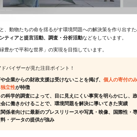
と、動物たちの命を揺るがす環境問題への解決策を作り出すた
ンティアと提言活動、調査・分析活動
などをしています。
緑豊かで平和な世界」の実現を目指しています。
アドバイザーが見た注目ポイント！
府や企業からの財政支援は受けないことを掲げ、
個人の寄付の
る独立性
が特徴
自の科学的調査によって、目に見えにくい事実を明らかにし、
F
社会に働きかけることで、環境問題を解決に導いてきた実績
道関係者向けに最新のプレスリリースや写真・映像、国際性・
資料・データの提供が強み