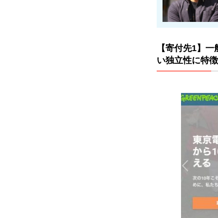
立性
に特
徴
1.2
【寄付先1】一
【寄
い独立性に特徴
付先
2】
公益
財団
法人
日本
自然
保護
協
会：
絶滅
危惧