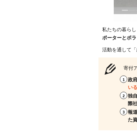
種を
守る
活動
1.3
私たちの暮らし
【寄付
ポーターとボラ
先3】
公益財
活動を通して「
団法人
世界自
寄付
然保護
政
基金ジ
い
ャパン
独
（WW
際
ジャパ
報
ン）：
た
環境保
全と生