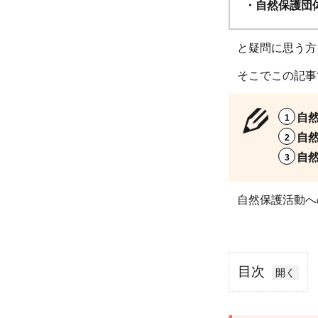
・自然保護団
と疑問に思う方
そこでこの記事
自
自
自
自然保護活動へ
目次
1
自然