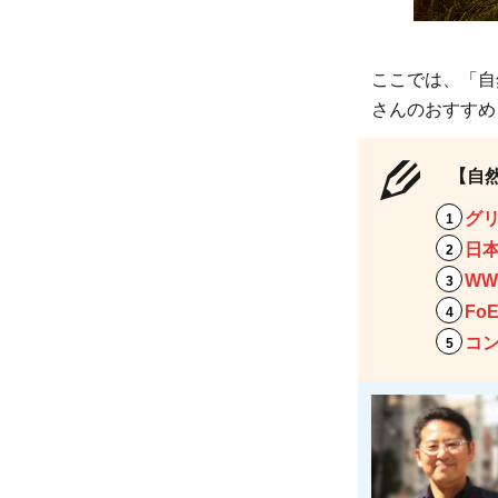
社団
法人
グリ
ここでは、「自
ーン
さんのおすすめ
ピー
ス・
【自
ジャ
パ
グ
ン：
日
政府
W
や企
FoE
業か
コ
らの
支援
を受
けな
い独