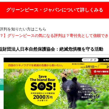
グリーンピース・ジャパンについて詳しくみる
評判を知りたい方はこちら
【寄
？】グリーンピースの気になる評判は？寄付先として信頼でき
】認定
人
益財団法人日本自然保護協会：絶滅危惧種を守る活動
pan：
能な
ギー
目指