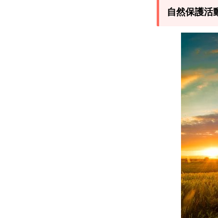
保護
自然保護活
活動
に寄
付で
きる
NPO
支援
団体
を5
つ紹
介！
1.1
【寄
付先
1】
一般