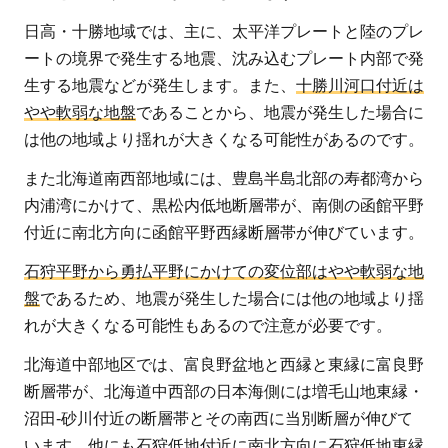
海
道
日高・十勝地域では、主に、太平洋プレートと陸のプレ
の
ートの境界で発生する地震、沈み込むプレート内部で発
大
生する地震などが発生します。また、
十勝川河口付近は
地
やや軟弱な地盤
であることから、地震が発生した場合に
震
は他の地域より揺れが大きくなる可能性があるのです。
2.1
また北海道南西部地域には、豊島半島北部の寿都湾から
2018
内浦湾にかけて、黒松内低地断層帯が、南側の函館平野
年北
付近に南北方向に函館平野西縁断層帯が伸びています。
海道
石狩平野から勇払平野にかけての変位部はやや軟弱な地
胆振
盤
であるため、地震が発生した場合には他の地域より揺
東部
れが大きくなる可能性もあるので注意が必要です。
地震
2.2
北海道中部地区では、富良野盆地と西縁と東縁に富良野
2003
断層帯が、北海道中西部の日本海側には増毛山地東縁・
年十
沼田-砂川付近の断層帯とその南西に当別断層が伸びて
勝沖
います。他にも石狩低地付近に南北方向に石狩低地東縁