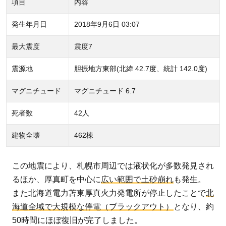
項目
内容
え
て
発生年月日
2018年9月6日 03:07
し
っ
最大震度
震度7
か
震源地
胆振地方東部(北緯 42.7度、統計 142.0度)
り
と
マグニチュード
マグニチュード 6.7
準
備
死者数
42人
を
建物全壊
462棟
3.1
家具
この地震により、札幌市周辺では液状化が多数発見され
の配
るほか、厚真町を中心に
広い範囲で土砂崩れ
も発生。
置や
また北海道電力苫東厚真火力発電所が停止したことで
北
固定
海道全域で大規模な停電（ブラックアウト）
となり、約
3.2
50時間にほぼ復旧が完了しました。