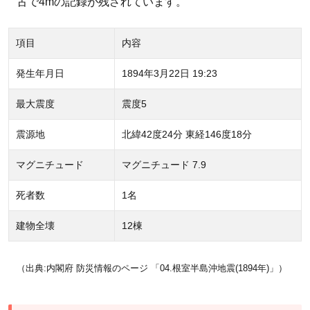
古で4mの記録が残されています。
項目
内容
発生年月日
1894年3月22日 19:23
最大震度
震度5
震源地
北緯42度24分 東経146度18分
マグニチュード
マグニチュード 7.9
死者数
1名
建物全壊
12棟
（出典:内閣府 防災情報のページ 「04.根室半島沖地震(1894年)」）