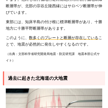
地震
断層帯が、北部の宗谷丘陵西縁にはサロベツ断層帯が伸
2.3
びています。
1994
東部には、知床半島の付け根に標津断層帯があり、十勝
年北
地方に十勝平野断層帯があります。
海道
東方
このように、
数多くのプレートと断層が存在している
こ
沖地
とで、地震が必然的に発生しやすくなるのです。
震
（出典：文部科学省研究開発局地震・防災研究課 地震本部公式サ
2.4
イト）
1993
年北
海道
過去に起きた北海道の大地震
南西
沖地
震
2.5