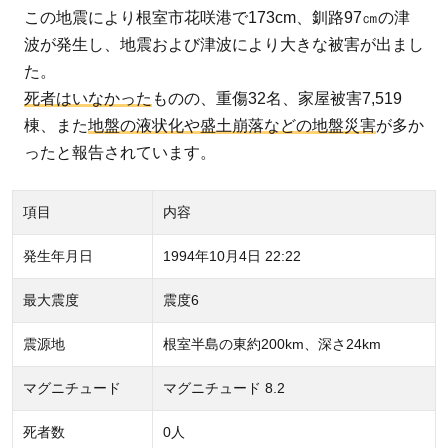
っ
この地震により根室市花咲港で173cm、釧路97㎝の津
て
波が発生し、地震および津波により大きな被害が出まし
事
た。
前
死者はいなかった
ものの、重傷32名、家屋被害7,519
の
棟、また
地盤の液状化や盛土崩落などの地盤災害
が多か
準
ったと報告されています。
備
が
項目
内容
大
切
発生年月日
1994年10月4日 22:22
最大震度
震度6
震源地
根室半島の東約200km、深さ24km
マグニチュード
マグニチュード 8.2
死者数
0人