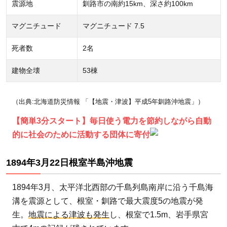
震源地
釧路市の南約15km、深さ約100km
マグニチュード
マグニチュード 7.5
死者数
2名
建物全壊
53棟
（出典:北海道防災情報 「【地震・津波】平成5年釧路沖地震」）
【簡単3分スタート】毎日使う電力を節約しながら自動
的に社会のために活動する団体に寄付
1894年3月22日根室半島沖地震
1894年3月、太平洋北西部の千島列島南岸に沿う千島海
溝を震源として、根室・釧路で最大震度5の地震が発
生。
地震による津波も発生
し、根室で1.5m、岩手県宮