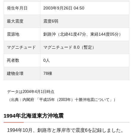
プで
発生年月日
2003年9月26日 04:50
避難
経路
最大震度
震度6弱
など
を確
震源地
釧路沖（北緯41度47分、東経144度05分）
認
マグニチュード
マグニチュード 8.0（暫定）
4
日
死者数
0人
頃
建物全壊
78棟
か
ら
防
データは2004年4月1日時点
災
（出典：内閣府 「平成15年（2003年）十勝沖地震について」）
意
識
1994年北海道東方沖地震
を
持
1994年10月、釧路市と厚岸市で震度6を記録しました。