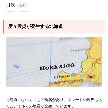
目次
1
度々
震災
度々震災が発生する北海道
が発
生す
る北
海道
2
過
去
に
起
き
た
北海道にはいくつもの断層があり、プレートの境界もあ
北
ることで多くの地震が発生しています。