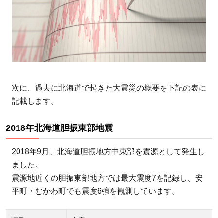
1993
年釧
路沖
地震
2.6
1894
年3
次に、過去に北海道で起きた大震災の概要を下記の表に
月22
記載します。
日根
室半
2018年北海道胆振東部地震
島沖
地震
2018年9月、北海道胆振地方中東部を震源として発生し
3
ました。
地
震源地近くの胆振東部地方では最大震度7を記録し、安
震
平町・むかわ町でも震度6強を観測しています。
に
備