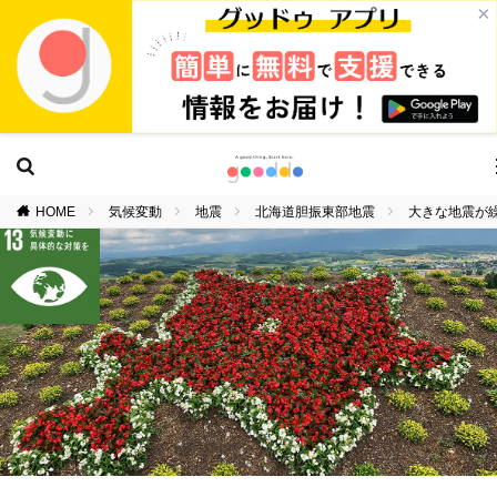
×
HOME
気候変動
地震
北海道胆振東部地震
大きな地震が