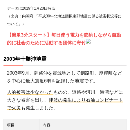
非常
用持
データは2019年1月28日時点
ち出
（出典：内閣府 「平成30年北海道胆振東部地震に係る被害状況等に
し袋
ついて」）
3.3
【簡単3分スタート】毎日使う電力を節約しながら自動
食
的に社会のために活動する団体に寄付
料・
飲料
2003年十勝沖地震
の備
蓄
2003年9月、釧路沖を震源地として釧路町、厚岸町など
3.4
を中心に最大震度6弱を記録した地震です。
防災
人的被害は少なかった
ものの、道路や河川、港湾などに
マッ
大きな被害を出し、
津波の発生により石油コンビナート
プ・
で火災
も発生しました。
ハザ
ード
マッ
項目
内容