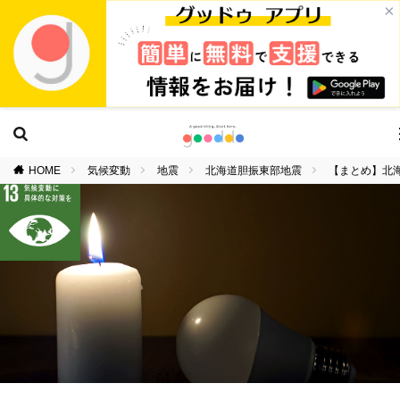
×
HOME
気候変動
地震
北海道胆振東部地震
【まとめ】北