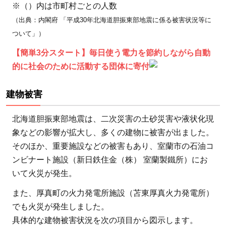
※（）内は市町村ごとの人数
（出典：内閣府 「平成30年北海道胆振東部地震に係る被害状況等に
ついて」）
【簡単3分スタート】毎日使う電力を節約しながら自動
的に社会のために活動する団体に寄付
建物被害
北海道胆振東部地震は、二次災害の土砂災害や液状化現
象などの影響が拡大し、多くの建物に被害が出ました。
そのほか、重要施設などの被害もあり、室蘭市の石油コ
ンビナート施設（新日鉄住金（株） 室蘭製鐵所）にお
いて火災が発生。
また、厚真町の火力発電所施設（苫東厚真火力発電所）
でも火災が発生しました。
具体的な建物被害状況を次の項目から図示します。