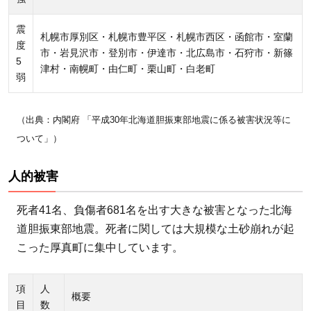
ト）
震
から
札幌市厚別区・札幌市豊平区・札幌市西区・函館市・室蘭
度
復旧
市・岩見沢市・登別市・伊達市・北広島市・石狩市・新篠
5
津村・南幌町・由仁町・栗山町・白老町
へ
弱
3
停電
（出典：内閣府 「平成30年北海道胆振東部地震に係る被害状況等に
の
ついて」）
間、
被災
人的被害
地の
人々
死者41名、負傷者681名を出す大きな被害となった北海
が感
道胆振東部地震。死者に関しては大規模な土砂崩れが起
じて
こった厚真町に集中しています。
いた
こと
項
人
4
概要
目
数