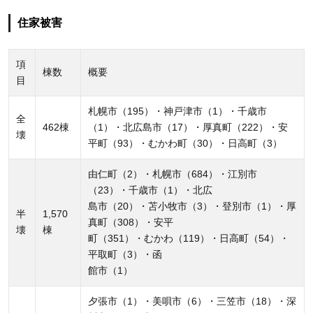
住家被害
項
棟数
概要
目
札幌市（195）・神戸津市（1）・千歳市
全
462棟
（1）・北広島市（17）・厚真町（222）・安
壊
平町（93）・むかわ町（30）・日高町（3）
由仁町（2）・札幌市（684）・江別市
（23）・千歳市（1）・北広
島市（20）・苫小牧市（3）・登別市（1）・厚
半
1,570
真町（308）・安平
壊
棟
町（351）・むかわ（119）・日高町（54）・
平取町（3）・函
館市（1）
夕張市（1）・美唄市（6）・三笠市（18）・深