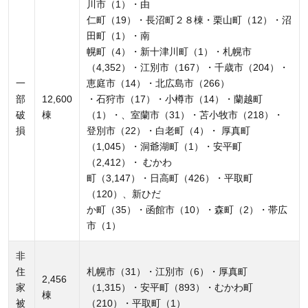
川市（1）・由
仁町（19）・長沼町２８棟・栗山町（12）・沼
田町（1）・南
幌町（4）・新十津川町（1）・札幌市
（4,352）・江別市（167）・千歳市（204）・
一
恵庭市（14）・北広島市（266）
部
12,600
・石狩市（17）・小樽市（14）・蘭越町
破
棟
（1）・、室蘭市（31）・苫小牧市（218）・
損
登別市（22）・白老町（4）・ 厚真町
（1,045）・洞爺湖町（1）・安平町
（2,412）・ むかわ
町（3,147）・日高町（426）・平取町
（120）、新ひだ
か町（35）・函館市（10）・森町（2）・帯広
市（1）
非
住
札幌市（31）・江別市（6）・厚真町
2,456
家
（1,315）・安平町（893）・むかわ町
棟
被
（210）・平取町（1）