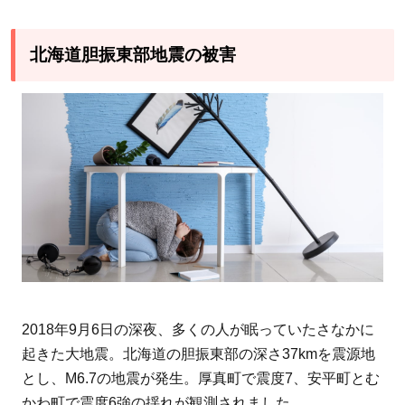
1
北
海
北海道胆振東部地震の被害
道
胆
振
東
部
地
震
の
被
害
1.1
2018年9月6日の深夜、多くの人が眠っていたさなかに
各地
起きた大地震。北海道の胆振東部の深さ37kmを震源地
の震
とし、M6.7の地震が発生。厚真町で震度7、安平町とむ
度
かわ町で震度6強の揺れが観測されました。