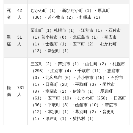
停
電
死
42
むかわ町（1）・新ひだか町（1）・厚真町
や
者
人
（36）・苫小牧市（2）・札幌市（1）
断
栗山町（1）札幌市（1）・江別市（1）・石狩市
水
重
31
（1）苫小牧市（8）・北広島市（1）・帯広市
に
症
人
（1）・士幌町（1）・安平町（2）・むかわ町
も
（13）・新冠町（1）
備
え
三笠町（2）・芦別市（1）・由仁町（2）・札幌市
て
（295）・江別市（4）・千歳市（11）・恵庭市
（3）・北広島市（6）・苫小牧市（15）・石狩市
お
（1）・日高町（28）・平取町（3）・函館市
く
軽
731
（9）・室蘭市（2）・伊達市（1）・厚真町
こ
傷
人
（61）・安平町（10）・むかわ町（250）・日高町
と
（36）・平取町（3）・函館市（10）・帯広市
が
（12）・本別町（1）・幕別町（2）・音更町
大
（1）・厚岸町（1）・猿払村（1）
切