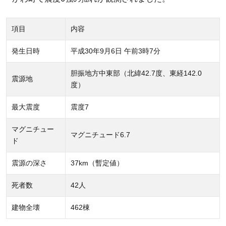
1.2
人的
項目
内容
被害
発生日時
平成30年9月6日 午前3時7分
1.3
建物
胆振地方中東部（北緯42.7度、東経142.0
震源地
被害
度）
1.3.1
最大震度
震度7
住家被
害
マグニチュー
マグニチュード6.7
ド
2
北
震源の深さ
37km（暫定値）
海
道
死者数
42人
全
建物全壊
462棟
域
で