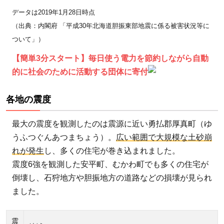
ブ
データは2019年1月28日時点
ラ
（出典：内閣府 「平成30年北海道胆振東部地震に係る被害状況等に
ッ
ついて」）
ク
【簡単3分スタート】毎日使う電力を節約しながら自動
ア
的に社会のために活動する団体に寄付
ウ
ト
各地の震度
2.1
大規
最大の震度を観測したのは震源に近い勇払郡厚真町（ゆ
模停
うふつぐんあつまちょう）。
広い範囲で大規模な土砂崩
電
れが発生
し、多くの住宅が巻き込まれました。
（ブ
震度6強を観測した安平町、むかわ町でも多くの住宅が
ラッ
倒壊し、石狩地方や胆振地方の道路などの損壊が見られ
クア
ました。
ウ
ト）
震