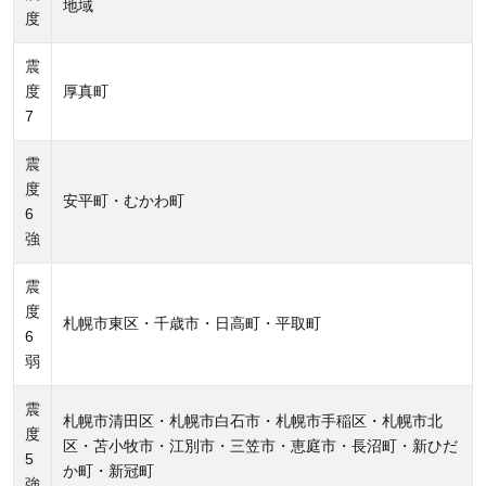
地域
が起
度
きた
原因
震
度
厚真町
2.1.1
7
道内の
震
発電所
度
が次々
安平町・むかわ町
6
と停止
強
へ
2.2
震
度
大規
札幌市東区・千歳市・日高町・平取町
6
模停
弱
電
（ブ
震
札幌市清田区・札幌市白石市・札幌市手稲区・札幌市北
ラッ
度
区・苫小牧市・江別市・三笠市・恵庭市・長沼町・新ひだ
クア
5
か町・新冠町
ウ
強