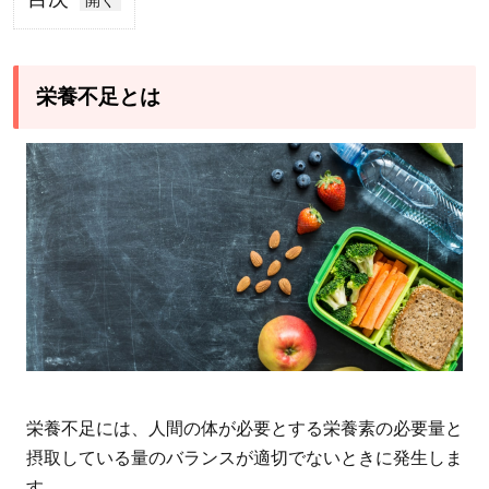
1
栄
養
栄養不足とは
不
足
と
は
2
飢
餓
に
よ
る
栄
栄養不足には、人間の体が必要とする栄養素の必要量と
養
摂取している量のバランスが適切でないときに発生しま
不
す。