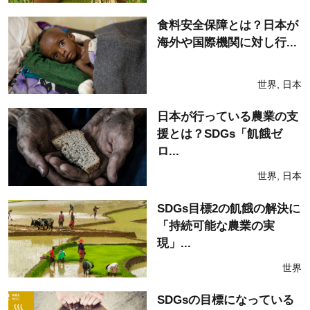
食料安全保障とは？日本が
海外や国際機関に対し行...
世界
,
日本
日本が行っている農業の支
援とは？SDGs「飢餓ゼ
ロ...
世界
,
日本
SDGs目標2の飢餓の解決に
「持続可能な農業の実
現」...
世界
SDGsの目標になっている