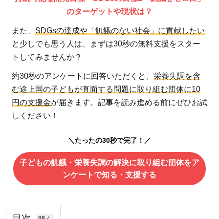
のターゲットや現状は？
また、
SDGsの達成や「飢餓のない社会」に貢献したい
と少しでも思う人は、まずは30秒の無料支援をスター
トしてみませんか？
約30秒のアンケートに回答いただくと、
栄養失調を含
む途上国の子どもが直面する問題に取り組む団体に10
円の支援金
が届きます。記事を読み進める前にぜひお試
しください！
＼たったの30秒で完了！／
子どもの飢餓・栄養失調の解決に取り組む団体をア
ンケートで知る・支援する
目次