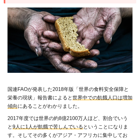
で
も
多
く
の
命
を
み
ん
な
で
国連FAOが発表した2018年版「世界の食料安全保障と
救
栄養の現状」報告書によると
世界中での飢餓人口は増加
お
傾向
にあることがわかりました。
う
2017年度では世界の約8億2100万人ほど、割合でいう
と
9人に1人が飢餓で苦しんでいる
ということになりま
す。そしてその多くがアジア・アフリカに集中してお