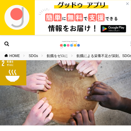
×
HOME
SDGs
飢餓をゼロに
飢餓による栄養不足が深刻。SDG