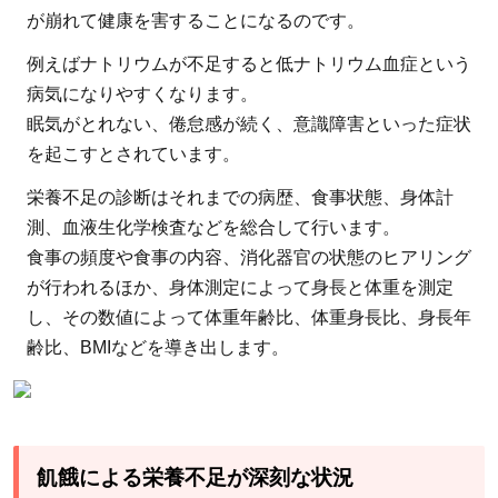
が崩れて健康を害することになるのです。
ゼ
ロ」
例えばナトリウムが不足すると低ナトリウム血症という
にす
病気になりやすくなります。
るこ
眠気がとれない、倦怠感が続く、意識障害といった症状
とを
を起こすとされています。
目指
栄養不足の診断はそれまでの病歴、食事状態、身体計
す
測、血液生化学検査などを総合して行います。
3.1
食事の頻度や食事の内容、消化器官の状態のヒアリング
具体
が行われるほか、身体測定によって身長と体重を測定
的な
し、その数値によって体重年齢比、体重身長比、身長年
取り
齢比、BMIなどを導き出します。
組み
とは
4
一
飢餓による栄養不足が深刻な状況
人