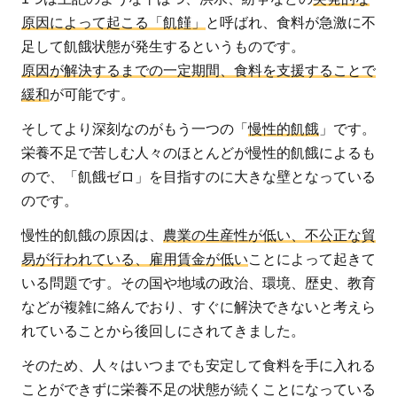
原因によって起こる「飢饉」
と呼ばれ、食料が急激に不
足して飢餓状態が発生するというものです。
原因が解決するまでの一定期間、食料を支援することで
緩和
が可能です。
そしてより深刻なのがもう一つの「
慢性的飢餓
」です。
栄養不足で苦しむ人々のほとんどが慢性的飢餓によるも
ので、「飢餓ゼロ」を目指すのに大きな壁となっている
のです。
慢性的飢餓の原因は、
農業の生産性が低い、不公正な貿
易が行われている、雇用賃金が低い
ことによって起きて
いる問題です。その国や地域の政治、環境、歴史、教育
などが複雑に絡んでおり、すぐに解決できないと考えら
れていることから後回しにされてきました。
そのため、人々はいつまでも安定して食料を手に入れる
ことができずに栄養不足の状態が続くことになっている