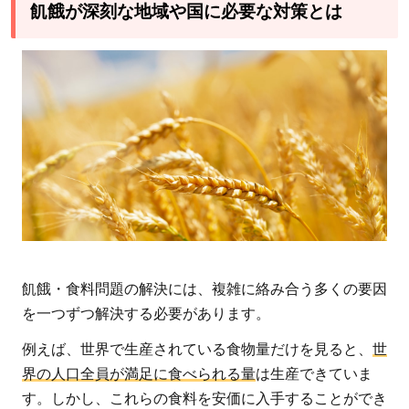
飢餓が深刻な地域や国に必要な対策とは
で苦
しむ
人々
のた
めに
行動
しよ
う
飢餓・食料問題の解決には、複雑に絡み合う多くの要因
を一つずつ解決する必要があります。
例えば、世界で生産されている食物量だけを見ると、
世
界の人口全員が満足に食べられる量
は生産できていま
す。しかし、これらの食料を安価に入手することができ