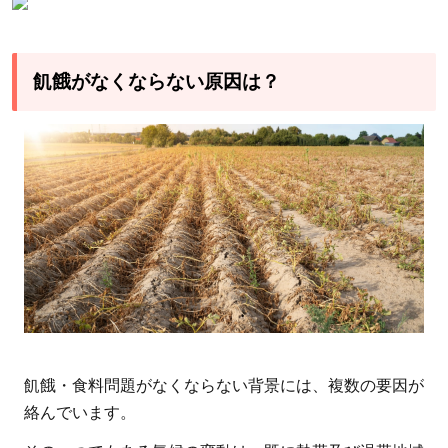
に
必
要
飢餓がなくならない原因は？
な
対
策
と
は
4
飢餓
で苦
しむ
人々
のた
飢餓・食料問題がなくならない背景には、複数の要因が
めに
絡んでいます。
行わ
れて