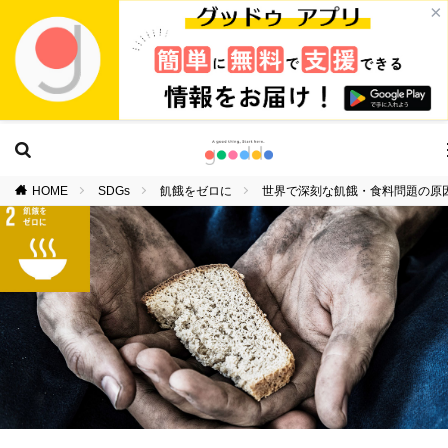
×
HOME
SDGs
飢餓をゼロに
世界で深刻な飢餓・食料問題の原