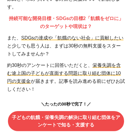
す。
持続可能な開発目標・SDGsの目標2「飢餓をゼロに」
のターゲットや現状は？
また、
SDGsの達成や「飢餓のない社会」に貢献したい
と少しでも思う人は、まずは30秒の無料支援をスター
トしてみませんか？
約30秒のアンケートに回答いただくと、
栄養失調を含
む途上国の子どもが直面する問題に取り組む団体に10
円の支援金
が届きます。記事を読み進める前にぜひお試
しください！
＼たったの30秒で完了！／
子どもの飢餓・栄養失調の解決に取り組む団体をア
ンケートで知る・支援する