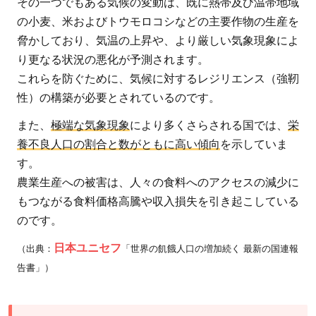
その一つでもある気候の変動は、既に熱帯及び温帯地域
いる
の小麦、米およびトウモロコシなどの主要作物の生産を
支援
脅かしており、気温の上昇や、より厳しい気象現象によ
り更なる状況の悪化が予測されます。
4.1
これらを防ぐために、気候に対するレジリエンス（強靭
学校
性）の構築が必要とされているのです。
給食
プロ
また、
極端な気象現象
により多くさらされる国では、
栄
グラ
養不良人口の割合と数がともに高い傾向
を示していま
ム
す。
4.2
農業生産への被害は、人々の食料へのアクセスの減少に
緊急
もつながる食料価格高騰や収入損失を引き起こしている
食料
のです。
支援
日本ユニセフ
（出典：
「世界の飢餓人口の増加続く 最新の国連報
5
告書」）
私た
ちも
飢餓