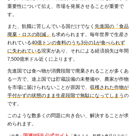
重要性について伝え、市場を発展させることが重要で
す。
また、飢餓に苦しんでいる国だけでなく
先進国の「食品
廃棄・ロスの削減」
も求められます。毎年世界で生産さ
れれている
40億トンの食料のうち3分の1が食べられず
に失われている
現実があり、それによる経済損失は年間
7,500億米ドル近くに上ります。
先進国では食べ物が消費段階で廃棄されることが多くあ
る一方で、途上国では貯蔵設備の未整備や、農家が作物
を市場に届けられないことが原因で、
収穫された作物が
手付かずの状態のまま生産段階で無駄になってしまう
の
です。
このような数多くの問題に向き合い、解決することが求
められます。
国連WFP 公式サイト
（出典：
「考えよう、飢餓と食品ロスのこ