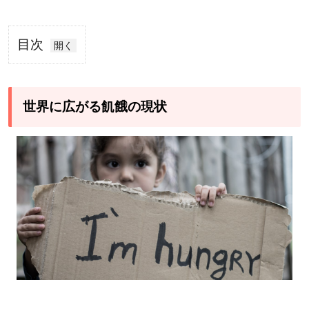
目次
1
世
界
世界に広がる飢餓の現状
に
広
が
る
飢
餓
の
現
状
2
飢餓