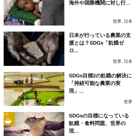
海外や国際機関に対し行...
世界
,
日本
日本が行っている農業の支
援とは？SDGs「飢餓ゼ
ロ...
世界
,
日本
SDGs目標2の飢餓の解決に
「持続可能な農業の実
現」...
世界
SDGsの目標になっている
飢餓・食料問題、世界の
現...