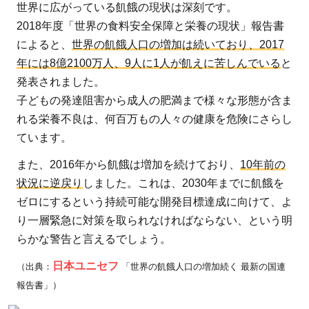
世界に広がっている飢餓の現状は深刻です。
がな
2018年度「世界の食料安全保障と栄養の現状」報告書
くな
によると、
世界の飢餓人口の増加は続いており、2017
らな
年には8億2100万人、9人に1人が飢えに苦しんでいる
と
い原
発表されました。
因
子どもの発達阻害から成人の肥満まで様々な形態が含ま
は？
れる栄養不良は、何百万もの人々の健康を危険にさらし
3
ています。
飢
餓
また、2016年から飢餓は増加を続けており、
10年前の
が
状況に逆戻り
しました。これは、2030年までに飢餓を
深
ゼロにするという持続可能な開発目標達成に向けて、よ
刻
り一層緊急に対策を取られなければならない、という明
な
らかな警告と言えるでしょう。
地
日本ユニセフ
（出典：
「世界の飢餓人口の増加続く 最新の国連
域
報告書」）
や
国