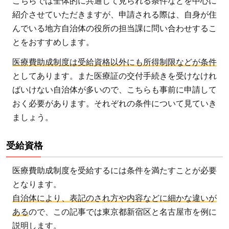
こちらでは全体的に共通して見られる条件などを中心に
2.4.1
紹介させていただきますが、申請される際は、自身が住
新宿区
んでいる地方自治体の役所の担当課に問い合わせするこ
の助成
とをおすすめします。
内容
医療費助成制度は受給資格以外にも所得制限などが条件
2.4.2
としてあります。また医療証の交付手続きを受けなけれ
名古屋
ばいけない自治体が多いので、こちらも事前に申請して
市の助
おく必要があります。それぞれの条件について見ていき
成内容
ましょう。
3
ひ
受給資格
と
り
医療費助成制度を受給するには条件を満たすことが必要
親
となります。
に
自治体により、表記のされ方や内容などに細かな違いが
と
ある
ので、この記事では東京都新宿区と名古屋市を例に
っ
説明します。
て