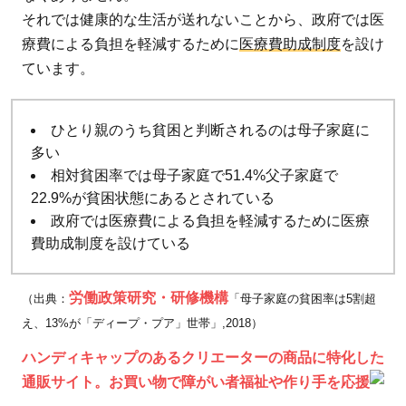
受
それでは健康的な生活が送れないことから、政府では医
け
療費による負担を軽減するために
医療費助成制度
を設け
ら
ています。
れ
る
医
ひとり親のうち貧困と判断されるのは母子家庭に
療
多い
費
相対貧困率では母子家庭で51.4%父子家庭で
助
22.9%が貧困状態にあるとされている
成
政府では医療費による負担を軽減するために医療
と
費助成制度を設けている
は
労働政策研究・研修機構
2.1
（出典：
「母子家庭の貧困率は5割超
え、13%が「ディープ・プア」世帯」,2018）
受給
資格
ハンディキャップのあるクリエーターの商品に特化した
通販サイト。お買い物で障がい者福祉や作り手を応援
2.1.1