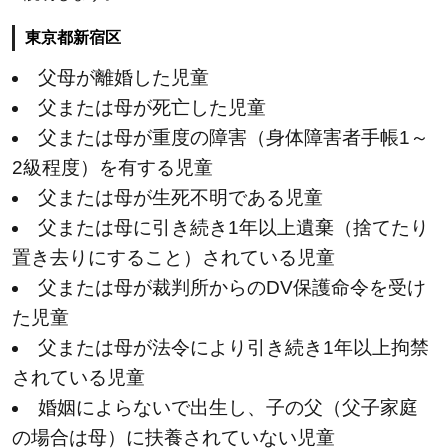
医
東京都新宿区
療
費
父母が離婚した児童
助
父または母が死亡した児童
成
父または母が重度の障害（身体障害者手帳1～
の
2級程度）を有する児童
受
父または母が生死不明である児童
給
父または母に引き続き1年以上遺棄（捨てたり
は
置き去りにすること）されている児童
必
要
父または母が裁判所からのDV保護命令を受け
な
た児童
権
父または母が法令により引き続き1年以上拘禁
利
されている児童
婚姻によらないで出生し、子の父（父子家庭
の場合は母）に扶養されていない児童