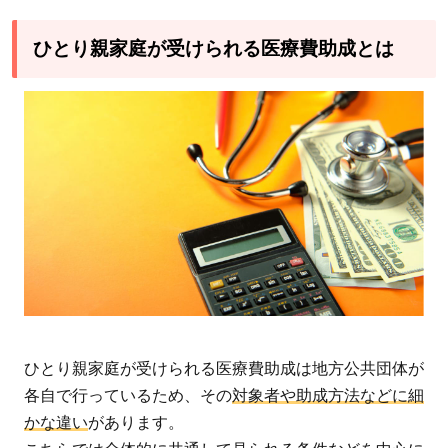
東京都
新宿区
ひとり親家庭が受けられる医療費助成とは
2.1.2
名古屋
市
2.2
対象
外
2.3
所得
制限
2.4
医療
証と
ひとり親家庭が受けられる医療費助成は地方公共団体が
助成
各自で行っているため、その
対象者や助成方法などに細
内容
かな違い
があります。