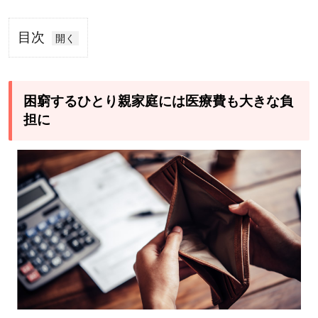
目次
1
困
窮
困窮するひとり親家庭には医療費も大きな負
す
担に
る
ひ
と
り
親
家
庭
に
は
医