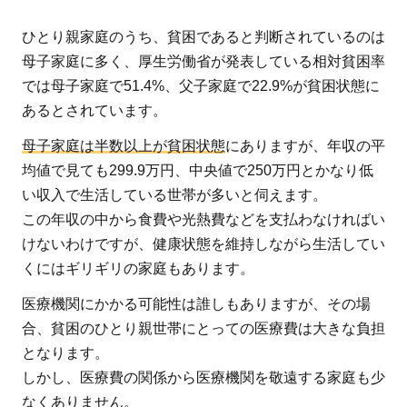
療
費
ひとり親家庭のうち、貧困であると判断されているのは
も
母子家庭に多く、厚生労働省が発表している相対貧困率
大
では母子家庭で51.4%、父子家庭で22.9%が貧困状態に
き
あるとされています。
な
負
母子家庭は半数以上が貧困状態
にありますが、年収の平
担
均値で見ても299.9万円、中央値で250万円とかなり低
に
い収入で生活している世帯が多いと伺えます。
2
この年収の中から食費や光熱費などを支払わなければい
ひ
けないわけですが、健康状態を維持しながら生活してい
と
くにはギリギリの家庭もあります。
り
医療機関にかかる可能性は誰しもありますが、その場
親
合、貧困のひとり親世帯にとっての医療費は大きな負担
家
となります。
庭
しかし、医療費の関係から医療機関を敬遠する家庭も少
が
なくありません。