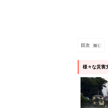
目次
1
様々
な災
様々な災害
害支
援、
復興
支援
が行
われ