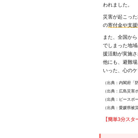
われました。
2.1
義援
災害が起こった
金
の
寄付金や支援
2.2
また、全国から
非営
でしまった地域
利団
援活動が実施さ
体に
他にも、避難場
寄付
いった、心のケ
2.3
（出典：内閣府「
ふる
さと
（出典：広島災害
納税
（出典：ピースボ
（出典：愛媛県被
2.4
被災
【簡単3分スタ
地へ
旅行