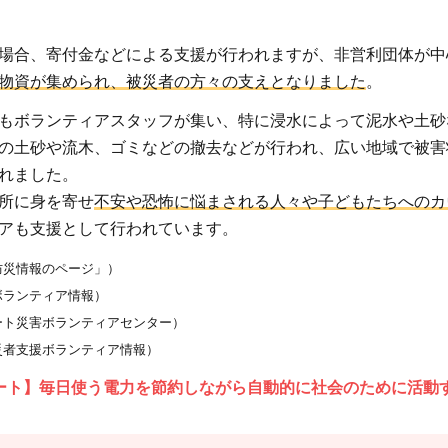
場合、寄付金などによる支援が行われますが、非営利団体が中
物資が集められ、被災者の方々の支えとなりました
。
もボランティアスタッフが集い、特に浸水によって泥水や土砂
の土砂や流木、ゴミなどの撤去などが行われ、広い地域で被害
れました。
所に身を寄せ
不安や恐怖に悩まされる人々や子どもたちへのカ
アも支援として行われています。
防災情報のページ」）
ボランティア情報）
ート災害ボランティアセンター）
災者支援ボランティア情報）
ート】毎日使う電力を節約しながら自動的に社会のために活動