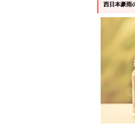
す
西日本豪雨
る、
名産
品を
買う
3
西日
本豪
雨の
被災
地・
被災
者を
応援
しよ
う！