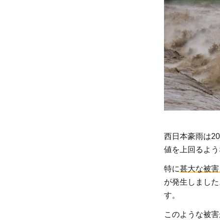
た西
日本
豪雨
2
西日
本豪
雨の
被災
地・
被災
者へ
西日本豪雨は20
支
値を上回るよう
援・
特に
甚大な被害
寄付
が発生しました
する
す。
方法
は？
このような被害