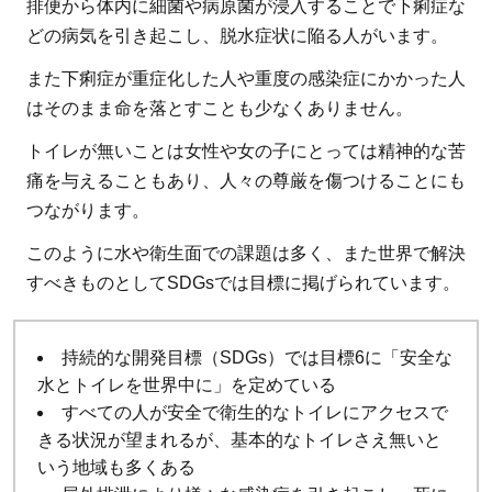
排便から体内に細菌や病原菌が浸入することで下痢症な
日）
どの病気を引き起こし、脱水症状に陥る人がいます。
2.1.3
世界津
また下痢症が重症化した人や重度の感染症にかかった人
波の日
はそのまま命を落とすことも少なくありません。
（11月
トイレが無いことは女性や女の子にとっては精神的な苦
5日）
痛を与えることもあり、人々の尊厳を傷つけることにも
2.2
気
つながります。
候変動に
このように水や衛生面での課題は多く、また世界で解決
関する政
府間パネ
すべきものとしてSDGsでは目標に掲げられています。
ル
（IPCC）
持続的な開発目標（SDGs）では目標6に「安全な
2.2.1
水とトイレを世界中に」を定めている
すべての人が安全で衛生的なトイレにアクセスで
国際水
きる状況が望まれるが、基本的なトイレさえ無いと
文学計
いう地域も多くある
画