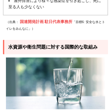
屋外排泄により様々な感染症を引き起こし、死に
（IHP）
至る人も少なくない
3
国
連機関
国連開発計画 駐日代表事務所
（出典：
「目標6: 安全な水とト
や
イレをみんなに」）
NPO・
NGO
によっ
水資源や衛生問題に対する国際的な取組み
て行わ
れてい
る支援
4
SDGs
目標
達成
のた
めに
のた