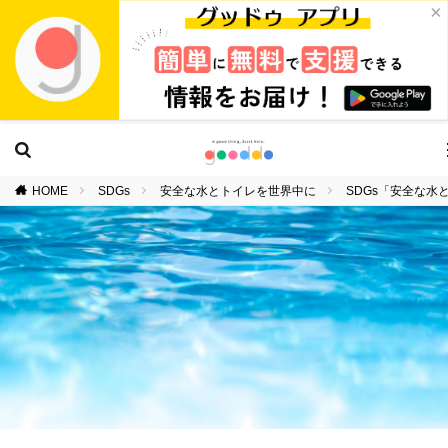
×
HOME
SDGs
安全な水とトイレを世界中に
SDGs「安全な