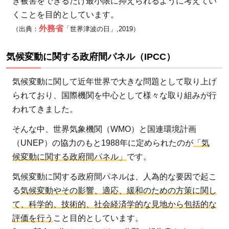
き被害をできるだけ最小限に抑えられるように考えてい
くことを目的としています。
外務省
（出典：
「世界津波の日」,2019）
気候変動に関する政府間パネル（IPCC）
気候変動に関して近年世界で大きな問題として取り上げ
られており、国際機関を中心として様々な取り組みが行
われてきました。
そんな中、世界気象機関（WMO）と国連環境計画
（UNEP）の協力のもと1988年に定められたのが
「気
候変動に関する政府間パネル」
です。
気候変動に関する政府間パネルは、人為的な要因で起こ
る
気候変動やその影響、適応、緩和のための方策に関し
て、科学的、技術的、社会経済学的な見地から包括的な
評価を行う
こと目的としています。