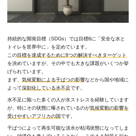
資
源
や
衛
生
持続的な開発目標（SDGs）では目標6に「安全な水と
問
トイレを世界中に」を定めています。
題
この
目標を達成するために8つの解決すべきターゲット
に
を決めていますが、その中でも大きな課題がいくつか挙
対
げられています。
す
まず、
気候変動による干ばつの影響
などから国や地域に
る
よって
深刻化している水不足
です。
国
際
水不足に陥った多くの人が水ストレスを経験しています
的
が、特にその状態に曝されているのが
気候変動の影響を
な
受けやすいアフリカの国
です。
取
干ばつによって再生可能な淡水が枯渇状態になってしま
組