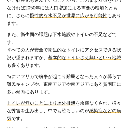
い、砂漠化も進んでいることから、このまま対策を行わ
み
なければ2050年には人口増加による需要の増加ととも
2.1
に、さらに
慢性的な水不足が世界に広がる可能性
もあり
国際
ます。
デー
また、衛生面の課題は下水施設やトイレの不足などで
の策
す。
定
すべての人が安全で衛生的なトイレにアクセスできる状
2.1.1
況が望まれますが、
基本的なトイレさえ無いという地域
世界水
も多くあります。
の日
特にアフリカで紛争が起こり難民となった人々が暮らす
（3月
難民キャンプや、東南アジアや南アジアにある貧困国に
22日）
多い傾向にあります。
2.1.2
世界ト
トイレが無いことにより屋外排泄
を余儀なくされ、様々
イレの
な弊害を生み出し、中でも恐ろしいのが
感染症などの病
日（11
気
です。
月19