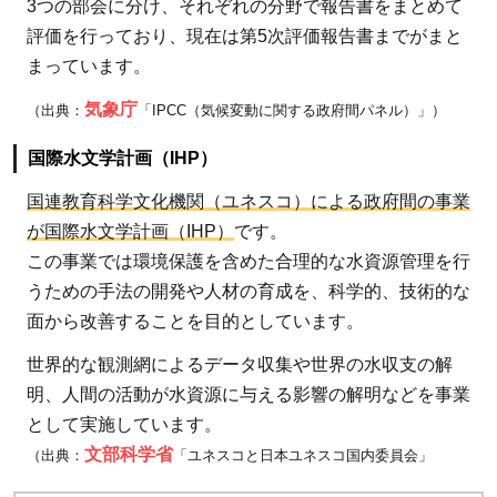
3つの部会に分け、それぞれの分野で報告書をまとめて
評価を行っており、現在は第5次評価報告書までがまと
まっています。
気象庁
（出典：
「IPCC（気候変動に関する政府間パネル）」）
国際水文学計画（IHP）
国連教育科学文化機関（ユネスコ）による政府間の事業
が国際水文学計画（IHP）
です。
この事業では環境保護を含めた合理的な水資源管理を行
うための手法の開発や人材の育成を、科学的、技術的な
面から改善することを目的としています。
世界的な観測網によるデータ収集や世界の水収支の解
明、人間の活動が水資源に与える影響の解明などを事業
として実施しています。
文部科学省
（出典：
「ユネスコと日本ユネスコ国内委員会」