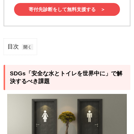
寄付先診断をして無料支援する ＞
目次
1
SDGs「安
全な水と
SDGs「安全な水とトイレを世界中に」で解
トイレを
決するべき課題
世界中
に」で解
決するべ
き課題
2
水