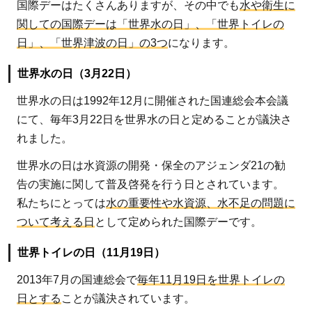
ィア
国際デーはたくさんありますが、その中でも
水や衛生に
関しての国際デーは「世界水の日」、「世界トイレの
4.3
日」、「世界津波の日」の3つ
になります。
日本
でで
世界水の日（3月22日）
きる
ボラ
世界水の日は1992年12月に開催された国連総会本会議
ンテ
にて、毎年3月22日を世界水の日と定めることが議決さ
ィア
れました。
4.4
世界水の日は水資源の開発・保全のアジェンダ21の勧
支援
告の実施に関して普及啓発を行う日とされています。
を行
私たちにとっては
水の重要性や水資源、水不足の問題に
う団
ついて考える日
として定められた国際デーです。
体・
機関
世界トイレの日（11月19日）
の職
2013年7月の国連総会で
毎年11月19日を世界トイレの
員と
日とする
ことが議決されています。
して