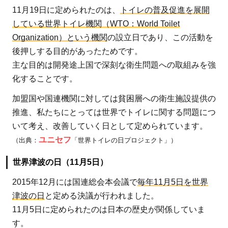
働く
11月19日に定められたのは、
トイレの普及促進を展開
5
している世界トイレ機関（WTO：World Toilet
SDGs「安
Organization）という機関
の設立日であり、この活動を
全な水と
後押しする目的があったためです。
トイレを
主な目的は開発途上国で深刻な衛生問題への取組みを強
世界中
化することです。
に」達成
加盟国や国連機関に対しては貧困層への衛生施設提供の
のために
推進、私たちにとっては世界でトイレに関する問題につ
私たちに
いて考え、改善していく日として定められています。
もできる
ユニセフ
（出典：
「世界トイレの日プロジェクト」）
ことから
始めよう
世界津波の日（11月5日）
2015年12月には国連総会本会議で
毎年11月5日を世界
津波の日
と定める決議が行われました。
11月5日に定められたのは日本の歴史が関係していま
す。