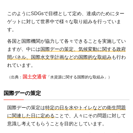
めに
私た
このようにSDGsで目標として定め、達成のためにター
ちが
ゲットに対して世界中で様々な取り組みを行っていま
でき
す。
るこ
各国と国際機関が協力して各々できることを実施してい
とと
ますが、中には
国際デーの策定、気候変動に関する政府
は
間パネル、国際水文学計画などの国際的な取組み
も行わ
4.1
れています。
NPO・
国土交通省
（出典：
「水資源に関する国際的な取組み」）
NGO
への寄
国際デーの策定
付
4.2
国際デーの策定は
特定の日を水やトイレなどの衛生問題
海外
に関連した日に定める
ことで、人々にその問題に対して
ボラ
意識し考えてもらうことを目的としています。
ンテ