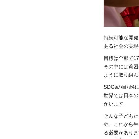
のタ
ーゲ
ット
にあ
る
持続可能な開発
「質
ある社会の実現
が高
い教
目標は全部で1
員」
その中には貧困
の実
ように取り組ん
態
SDGsの目標
2.1
世界では日本の
教員
がいます。
の課
そんな子どもた
題
や、これから生
2
る必要がありま