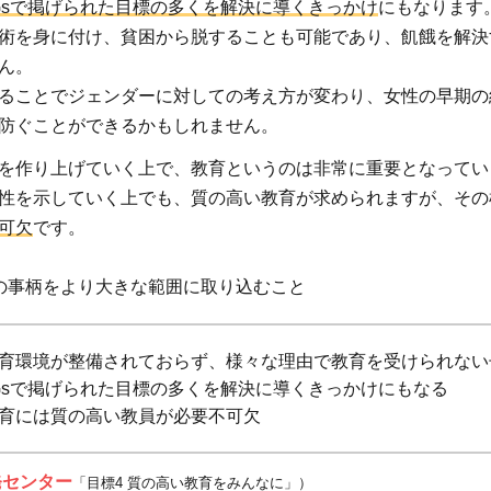
Gsで掲げられた目標の多くを解決に導くきっかけ
にもなります
教員養
成
術を身に付け、貧困から脱することも可能であり、飢餓を解決
ん。
.1.2
ることでジェンダーに対しての考え方が変わり、女性の早期の
学習環
防ぐことができるかもしれません。
境
.1.3
を作り上げていく上で、教育というのは非常に重要となってい
勤務条
性を示していく上でも、質の高い教育が求められますが、その
件
可欠
です。
の事柄をより大きな範囲に取り込むこと
育環境が整備されておらず、様々な理由で教育を受けられない
Gsで掲げられた目標の多くを解決に導くきっかけにもなる
育には質の高い教員が必要不可欠
発センター
「目標4 質の高い教育をみんなに」）