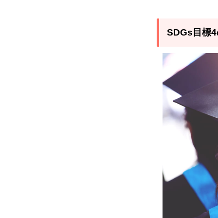
3
SDGs
SDGs目
目標4
の達
成に
向け
て質
の高
い教
員を
育成
する
には
4
SDGs
目標