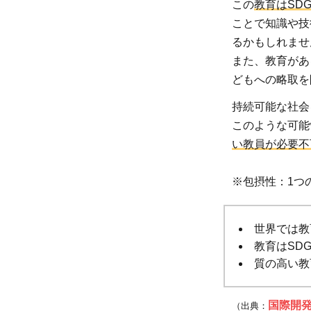
この
教育はSD
ことで知識や技
るかもしれませ
2
また、教育があ
どもへの略取を
2
持続可能な社会
このような可能
い教員が必要不
2.2
マラ
※包摂性：1つ
ウイ
で起
世界では教
こっ
教育はSD
た教
質の高い教
育の
質の
国際開
低下
（出典：