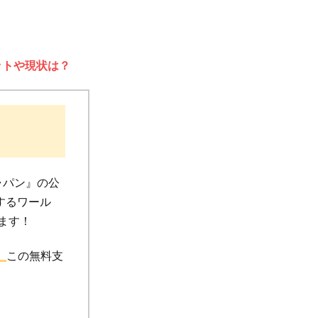
ットや現状は？
ャパン』の公
するワール
います！
。
この無料支