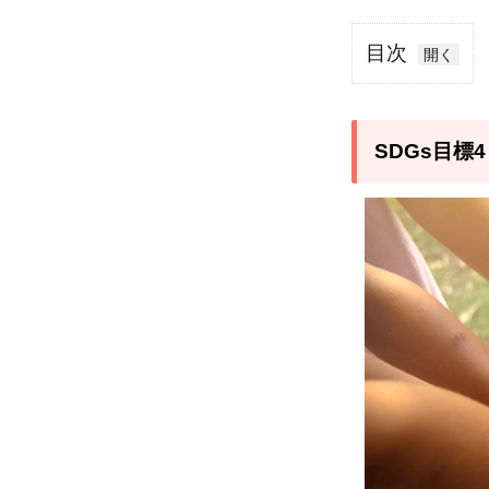
目次
1
SDGs
目標
SDGs目
4「質
の高
い教
育を
みん
な
に」
とは
2
SDGs
目標4