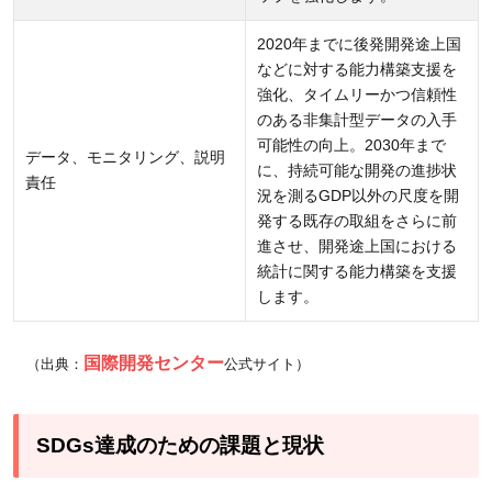
かせ
ない
2020年までに後発開発途上国
などに対する能力構築支援を
4
強化、タイムリーかつ信頼性
私た
のある非集計型データの入手
ち一
可能性の向上。2030年まで
データ、モニタリング、説明
人ひ
に、持続可能な開発の進捗状
責任
とり
況を測るGDP以外の尺度を開
のア
発する既存の取組をさらに前
進させ、開発途上国における
クシ
統計に関する能力構築を支援
ョン
します。
が重
要！
国際開発センター
（出典：
公式サイト）
SDGs達成のための課題と現状