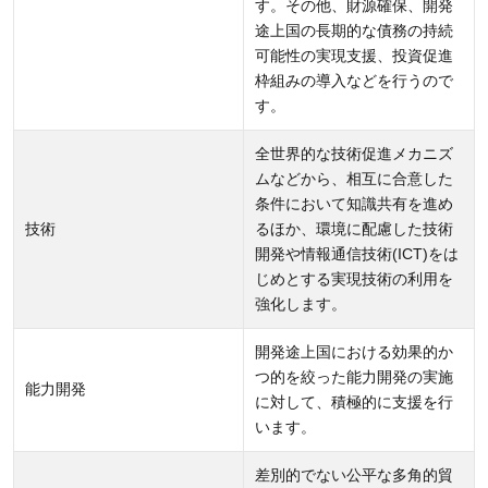
す。その他、財源確保、開発
と技
途上国の長期的な債務の持続
術促
可能性の実現支援、投資促進
進
枠組みの導入などを行うので
2.4
す。
公平
全世界的な技術促進メカニズ
な貿
ムなどから、相互に合意した
易体
条件において知識共有を進め
制の
技術
るほか、環境に配慮した技術
構築
開発や情報通信技術(ICT)をは
2.5
じめとする実現技術の利用を
途上
強化します。
国の
開発途上国における効果的か
海外
つ的を絞った能力開発の実施
能力開発
市場
に対して、積極的に支援を行
への
います。
アク
セス
差別的でない公平な多角的貿