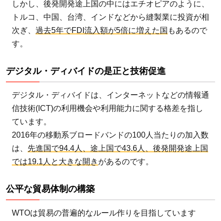
しかし、後発開発途上国の中にはエチオピアのように、
トルコ、中国、台湾、インドなどから縫製業に投資が相
次ぎ、
過去5年でFDI流入額が5倍に増えた国
もあるので
す。
デジタル・ディバイドの是正と技術促進
デジタル・ディバイドは、インターネットなどの情報通
信技術(ICT)の利用機会や利用能力に関する格差を指し
ています。
2016年の移動系ブロードバンドの100人当たりの加入数
は、
先進国で94.4人、途上国で43.6人、後発開発途上国
では19.1人と大きな開き
があるのです。
公平な貿易体制の構築
WTOは貿易の普遍的なルール作りを目指しています