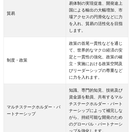
易体制の実現促進、開発途上
を促
国による輸出の大幅増加、市
進
貿易
場アクセスの円滑化などに力
3
を入れ、貿易の活性化を目指
目標
します。
達成
政策の首尾一貫性などを通じ
には
て、世界的なマクロ経済の安
マル
定と一貫性の強化、政策の確
チス
制度・政策
立・実施における政策空間及
テー
びリーダーシップの尊重など
クホ
に力を入れます。
ルダ
ー・
知識、専門的知見、技術及び
資金源を動員、共有するマル
パー
チステークホルダー・パート
トナ
マルチステークホルダー・パ
ナーシップによって補完しな
ーシ
ートナーシップ
がら、持続可能な開発のため
ップ
のグローバル・バートナーシ
が欠
ップを強化します。