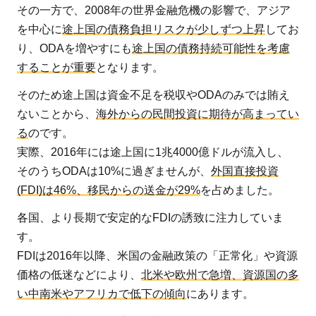
その一方で、2008年の世界金融危機の影響で、アジア
を中心に
途上国の債務負担リスクが少しずつ上昇
してお
り、ODAを増やすにも
途上国の債務持続可能性を考慮
することが重要
となります。
そのため途上国は資金不足を税収やODAのみでは賄え
ないことから、
海外からの民間投資に期待が高まってい
る
のです。
実際、2016年には途上国に1兆4000億ドルが流入し、
そのうちODAは10%に過ぎませんが、
外国直接投資
(FDI)は46%、移民からの送金が29%
を占めました。
各国、より長期で安定的なFDIの誘致に注力していま
す。
FDIは2016年以降、米国の金融政策の「正常化」や資源
価格の低迷などにより、
北米や欧州で急増、資源国の多
い中南米やアフリカで低下の傾向
にあります。