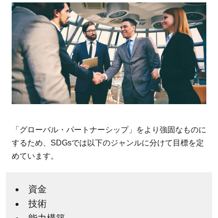
ル・パ
ートナ
ーシッ
プ」が
目指す
世界
2
SDGs
達成
のた
「グローバル・パートナーシップ」をより強固なものに
めの
するため、SDGsでは以下のジャンルに分けて目標を定
課題
めています。
と現
状
資金
2.1
技術
途上