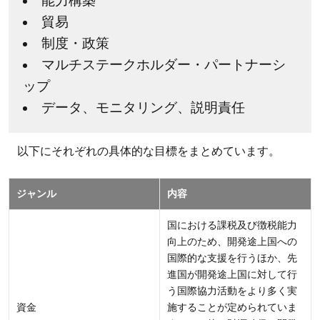
能力構築
国の
資金
貿易
不足
制度・政策
2.2
マルチステークホルダー・パートナーシ
途上
ップ
国へ
データ、モニタリング、説明責任
の投
資促
以下にそれぞれの具体的な目標をまとめています。
進
2.3
ジャンル
内容
デジ
タ
国における課税及び徴税能力
ル・
向上のため、開発途上国への
ディ
国際的な支援を行うほか、先
バイ
進国が開発途上国に対して行
ドの
う国際協力活動をより多く実
是正
資金
施することが定められていま