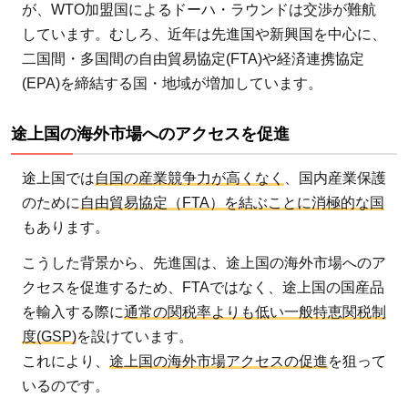
が、WTO加盟国によるドーハ・ラウンドは交渉が難航
しています。むしろ、近年は先進国や新興国を中心に、
二国間・多国間の自由貿易協定(FTA)や経済連携協定
(EPA)を締結する国・地域が増加しています。
途上国の海外市場へのアクセスを促進
途上国では
自国の産業競争力が高くなく
、国内産業保護
のために
自由貿易協定（FTA）を結ぶことに消極的な国
もあります。
こうした背景から、先進国は、途上国の海外市場へのア
クセスを促進するため、FTAではなく、途上国の国産品
を輸入する際に
通常の関税率よりも低い一般特恵関税制
度(GSP)
を設けています。
これにより、
途上国の海外市場アクセスの促進
を狙って
いるのです。