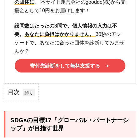
の団体に
、 本サイト運営会社のgooddo(株)から支
援金として10円をお届けします！
設問数はたったの3問で、個人情報の入力は不
要。
あなたに負担はかかりません。
30秒のアン
ケートで、あなたに合った団体を診断してみませ
んか？
寄付先診断をして無料支援する ＞
目次
1
SDGs
の目標
SDGsの目標17「グローバル・パートナーシ
17「グ
ップ」が目指す世界
ローバ