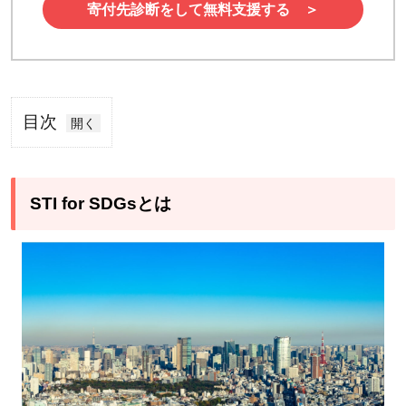
寄付先診断をして無料支援する ＞
目次
1
STI
for
STI for SDGsとは
SDGs
とは
2
新
し
い
変
革