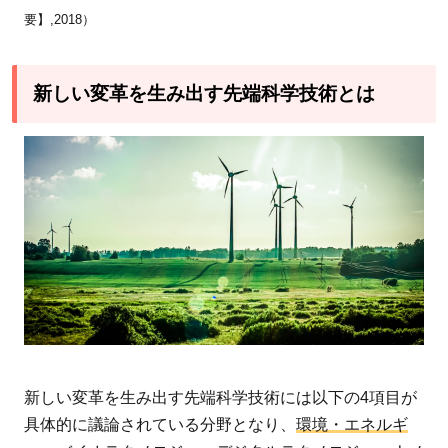
テク
要】,2018）
ノロ
ジ
ー・
新しい変革を生み出す先端科学技術とは
量子
技術
3
STI
for
SDGs
に関
する
取り
組み
の方
新しい変革を生み出す先端科学技術には以下の4項目が
針
具体的に議論されている分野となり、
環境・エネルギ
4