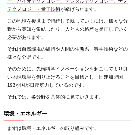
ー、バイオテクノロジー、デジタルテクノロジー、ナノ
SDGs
テクノロジー・量子技術
が挙げられます。
を達
成す
この地球を後世まで持続して残していくには、様々な分
るた
野から英知を集結したり、人と人の格差を是正していく
めに
必要があります。
は科
それは自然環境の維持や人間の生態系、科学技術などの
学技
様々な分野です。
術イ
ノベ
そのために、先端科学イノベーションを起こしてより良
ーシ
い地球環境を創り上げることを目標とし、国連加盟国
ョン
193か国が日夜努力しているのです。
が必
それでは、各分野を具体的に見ていきます。
要
環境・エネルギー
まずは環境・エネルギーの取り組みです。