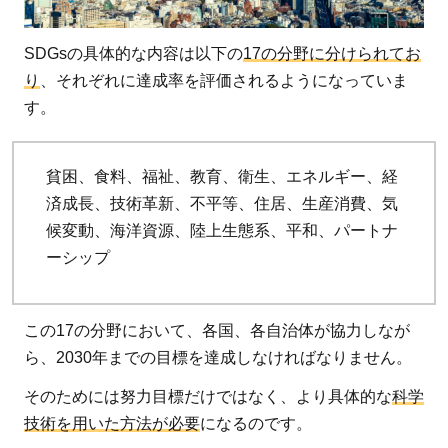
を
生
SDGsの具体的な内容は以下の
17の分野に分けられてお
み
り
、それぞれに達成率を評価されるようになっていま
出
す。
す
先
端
貧困、食料、福祉、教育、衛生、エネルギー、経
科
済成長、技術革新、不平等、住居、生産消費、気
学
候変動、海洋資源、陸上生態系、平和、パートナ
技
ーシップ
術
と
は
この17の分野において、各国、各自治体が協力しなが
ら、2030年までの目標を達成しなければなりません。
2.1
環
そのためには努力目標だけではなく、より具体的な
科学
境・
技術を用いた方法が必要
になるのです。
エネ