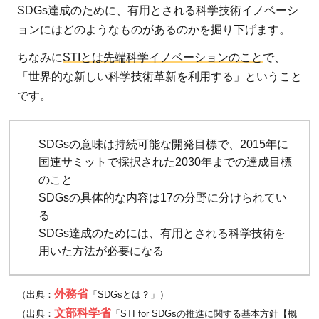
SDGs達成のために、有用とされる科学技術イノベーシ
ルギ
ョンにはどのようなものがあるのかを掘り下げます。
ー
2.2
ちなみに
STIとは先端科学イノベーションのこと
で、
バイ
「世界的な新しい科学技術革新を利用する」ということ
オテ
です。
クノ
ロジ
SDGsの意味は持続可能な開発目標で、2015年に
ー
国連サミットで採択された2030年までの達成目標
2.3
のこと
デジ
SDGsの具体的な内容は17の分野に分けられてい
タル
る
テク
SDGs達成のためには、有用とされる科学技術を
ノロ
用いた方法が必要になる
ジー
2.4
外務省
（出典：
「SDGsとは？」）
ナノ
文部科学省
（出典：
「STI for SDGsの推進に関する基本方針【概