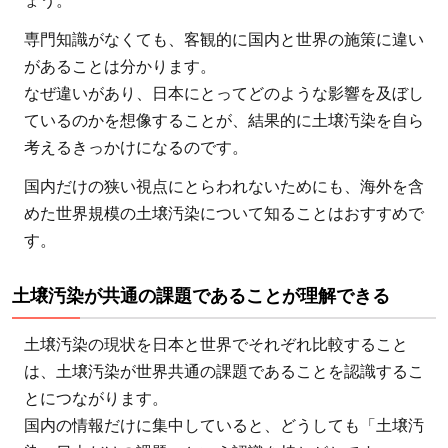
ょう。
る
2
専門知識がなくても、客観的に国内と世界の施策に違い
日
があることは分かります。
本
なぜ違いがあり、日本にとってどのような影響を及ぼし
と
ているのかを想像することが、結果的に土壌汚染を自ら
世
考えるきっかけになるのです。
界
国内だけの狭い視点にとらわれないためにも、海外を含
の
めた世界規模の土壌汚染について知ることはおすすめで
土
す。
壌
汚
土壌汚染が共通の課題であることが理解できる
染
を
土壌汚染の現状を日本と世界でそれぞれ比較すること
比
は、土壌汚染が世界共通の課題であることを認識するこ
較
とにつながります。
し
国内の情報だけに集中していると、どうしても「土壌汚
よ