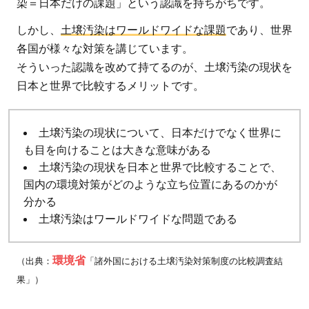
う
染＝日本だけの課題」という認識を持ちがちです。
しかし、
土壌汚染はワールドワイドな課題
であり、世界
2.1
各国が様々な対策を講じています。
土壌
そういった認識を改めて持てるのが、土壌汚染の現状を
汚染
日本と世界で比較するメリットです。
に関
係す
る世
土壌汚染の現状について、日本だけでなく世界に
界の
も目を向けることは大きな意味がある
法令
土壌汚染の現状を日本と世界で比較することで、
2.2
国内の環境対策がどのような立ち位置にあるのかが
対象
分かる
有害
土壌汚染はワールドワイドな問題である
物質
の数
環境省
（出典：
「諸外国における土壌汚染対策制度の比較調査結
2.3
果」）
土壌