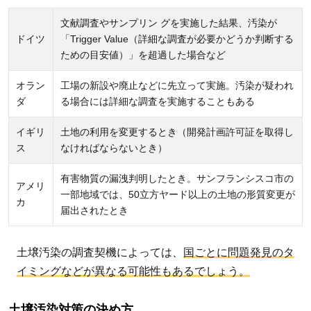
文献調査やサンプリン グを実施した結果、汚染が
ドイツ
「Trigger Value（詳細な調査が必要かどうか判断する
ための目安値）」を超過した場合など
オラン
工場の新設や廃止などに先立って実施。汚染が疑われ
ダ
る場合には詳細な調査を実施することもある
イギリ
土地の利用を変更するとき（開発計画許可証を取得し
ス
なければならないとき）
有害物質の漏洩判明したとき。サンフランシスコ市の
アメリ
一部地域では、50立方ヤード以上の土地の形質変更が
カ
届出されたとき
土壌汚染の調査契機によっては、
国ごとに問題発見のタ
イミングなどが異なる可能性もあるでしょう。
土壌汚染対策の決め方