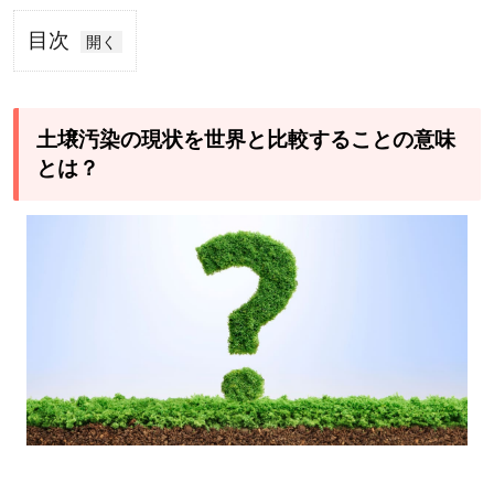
目次
1
土壌
汚染
土壌汚染の現状を世界と比較することの意味
の現
とは？
状を
世界
と比
較す
るこ
との
意味
と
は？
1.1