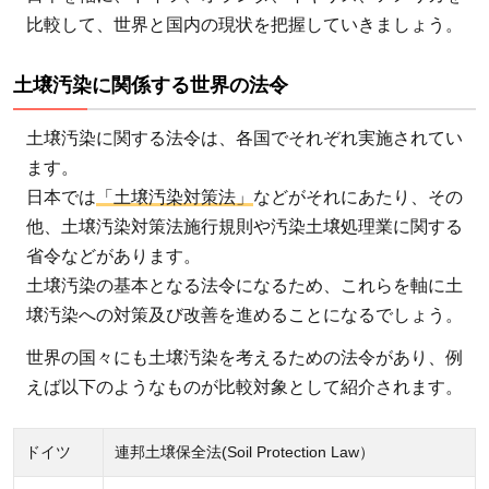
と
比較して、世界と国内の現状を把握していきましょう。
は？
4
土壌汚染に関係する世界の法令
土壌
汚染
土壌汚染に関する法令は、各国でそれぞれ実施されてい
に関
ます。
する
日本では
「土壌汚染対策法」
などがそれにあたり、その
日本
他、土壌汚染対策法施行規則や汚染土壌処理業に関する
と世
省令などがあります。
界の
土壌汚染の基本となる法令になるため、これらを軸に土
現状
壌汚染への対策及び改善を進めることになるでしょう。
をチ
ェッ
世界の国々にも土壌汚染を考えるための法令があり、例
ク！
えば以下のようなものが比較対象として紹介されます。
ドイツ
連邦土壌保全法(Soil Protection Law）