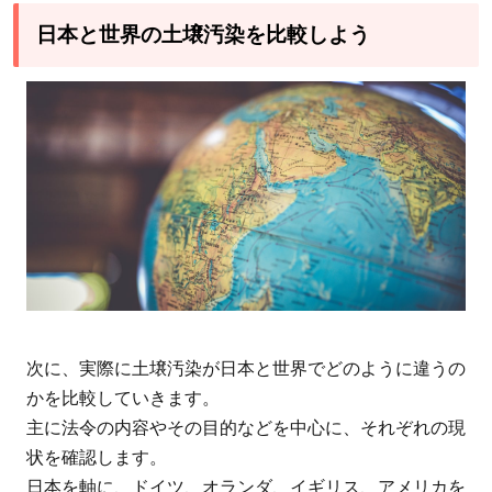
汚染
の調
日本と世界の土壌汚染を比較しよう
査契
機
2.4
土壌
汚染
対策
の決
め方
3
土壌
汚染
次に、実際に土壌汚染が日本と世界でどのように違うの
関連
かを比較していきます。
の法
主に法令の内容やその目的などを中心に、それぞれの現
令の
状を確認します。
目的
日本を軸に、ドイツ、オランダ、イギリス、アメリカを