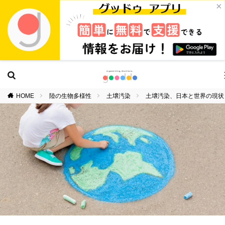
×
HOME
陸の生物多様性
土壌汚染
土壌汚染、日本と世界の現状