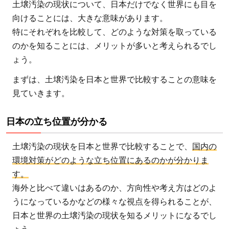
日本
土壌汚染の現状について、日本だけでなく世界にも目を
の立
向けることには、大きな意味があります。
ち位
特にそれぞれを比較して、どのような対策を取っている
置が
のかを知ることには、メリットが多いと考えられるでし
分か
ょう。
る
まずは、土壌汚染を日本と世界で比較することの意味を
1.2
見ていきます。
土壌
汚染
日本の立ち位置が分かる
が共
通の
土壌汚染の現状を日本と世界で比較することで、
国内の
課題
環境対策がどのような立ち位置にあるのかが分かりま
であ
す。
るこ
海外と比べて違いはあるのか、方向性や考え方はどのよ
とが
うになっているかなどの様々な視点を得られることが、
理解
日本と世界の土壌汚染の現状を知るメリットになるでし
でき