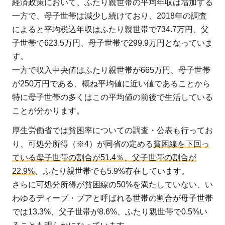
経済政策において、ふたり親世帯の平均年収は増加する
一方で、母子世帯は減少し続けており、2018年の調査
によると平均税込年収はふたり親世帯で734.7万円、父
子世帯で623.5万円、母子世帯で299.9万円となっていま
す。
一方で収入中央値はふたり親世帯が665万円、母子世帯
が250万円である、概ね平均値に近い値であることから
特に母子世帯の多くはこの平均値の前後で生活している
ことが分かります。
厚生労働省では貧困率についての調査・公表も行ってお
り、可処分所得（※4）が同省の定める
貧困線を下回っ
ている母子世帯の割合が51.4％、父子世帯の割合が
22.9%
、ふたり親世帯でも5.9%存在しています。
さらに可処分所得が貧困線の50%を満たしていない、い
わゆるディープ・プアと呼ばれる世帯の割合が母子世帯
では13.3%、父子世帯が8.6%、ふたり親世帯で0.5%い