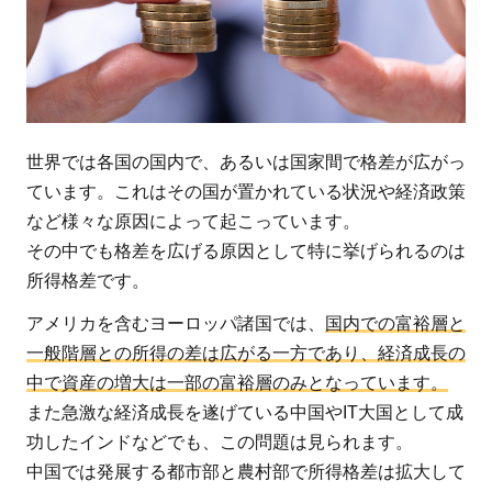
差
社
会
2
日
世界では各国の国内で、あるいは国家間で格差が広がっ
本
は
ています。これはその国が置かれている状況や経済政策
格
など様々な原因によって起こっています。
差
その中でも格差を広げる原因として特に挙げられるのは
社
所得格差です。
会
アメリカを含むヨーロッパ諸国では、
国内での富裕層と
な
一般階層との所得の差は広がる一方であり、経済成長の
の
中で資産の増大は一部の富裕層のみとなっています。
か
また急激な経済成長を遂げている中国やIT大国として成
2.1
功したインドなどでも、この問題は見られます。
日本
中国では発展する都市部と農村部で所得格差は拡大して