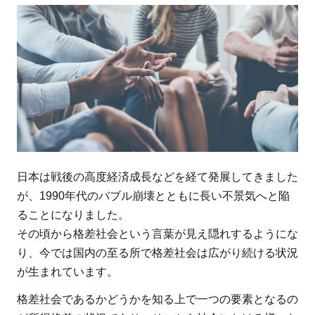
す
る
一
人
ひ
と
り
の
問
題
日本は戦後の高度経済成長などを経て発展してきました
が、1990年代のバブル崩壊とともに長い不景気へと陥
ることになりました。
その頃から格差社会という言葉が見え隠れするようにな
り、今では国内の至る所で格差社会は広がり続ける状況
が生まれています。
格差社会であるかどうかを知る上で一つの要素となるの