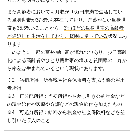
ることも明らかになっています。
また高齢者においても月収が10万円未満で生活してい
る単身世帯が37.8%も存在しており、貯蓄がない単身世
帯も35.6%いることから、
3割ほどの単身世帯の高齢者
が逼迫した生活をしており、貧困に陥っている
状況にあ
ります。
このように一部の富裕層に富が流れつつあり、少子高齢
化による高齢者やひとり親世帯の増加と貧困率の上昇か
ら格差は生まれているという現状にあります。
※2 当初所得：所得税や社会保険料を支払う前の雇用
者所得
※3 再分配所得：当初所得から差し引き公的年金など
の現金給付や医療や介護などの現物給付を加えたもの
※4 可処分所得：給料から税金や社会保険料などを差
し引いた収入のこと