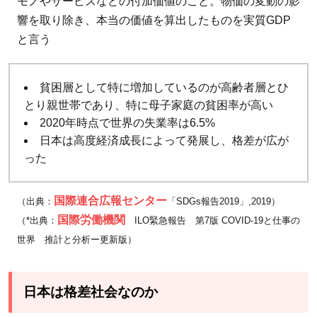
モノやサービスなどの付加価値のこと。物価の変動の影
と
響を取り除き、本当の価値を算出したものを実質GDP
対
と言う
策
4
日
貧困層として特に増加しているのが高齢者層とひ
本
とり親世帯であり、特に母子家庭の貧困率が高い
に
2020年時点で世界の失業率は6.5%
広
日本は高度経済成長によって発展し、格差が広が
が
った
る
格
国際連合広報センター
（出典：
「SDGs報告2019」,2019）
差
国際労働機関
（*出典：
ILO緊急報告 第7版 COVID-19と仕事の
社
世界 推計と分析ー更新版）
会
は
生
日本は格差社会なのか
活