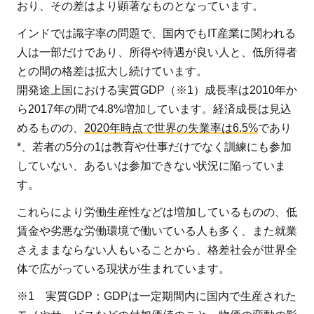
で格
おり、その差はより顕著なものとなっています。
差社
インドでは識字率の問題で、国内でもIT産業に関われる
会の
人は一部だけであり、所得や待遇が良い人と、低所得者
現状
との間の格差は拡大し続けています。
3
開発途上国における実質GDP（※1）成長率は2010年か
日
ら2017年の間で4.8%増加しています。経済成長は見込
本
めるものの、
2020年時点で世界の失業率は6.5%
であり
が
*、若者の5分の1は教育や仕事だけでなく訓練にも参加
格
していない、あるいは参加できない状況に陥っていま
差
す。
社
会
これらにより労働生産性などは増加しているものの、低
に
賃金や劣悪な労働環境で働いている人も多く、また就業
陥
さえままならない人もいることから、格差社会が世界全
る
体で広がっている現状が生まれています。
原
※1 実質GDP：GDPは一定期間内に国内で生産された
因