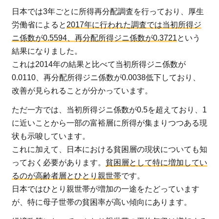
日本では3年ごとに所得再分配調査を行っており、厚生
労働省によると
2017年に行われた調査では当初所得ジ
ニ係数が0.5594、再分配所得ジニ係数が0.3721
という
結果になりました。
これは2014年の結果と比べて当初所得ジニ係数が
0.0110、再分配所得ジニ係数が0.0038低下しており、
改善が見られることが分かっています。
ただ一方では、当初所得ジニ係数が0.5を超えており、1
に近いことから一部の富裕層に所得が集まりつつある現
状も示唆しています。
これに加えて、日本における貧困層の現状についても知
っておく必要があります。
貧困層として特に増加してい
るのが高齢者層とひとり親世帯
です。
日本ではひとり親世帯が増加の一途をたどっています
が、特に母子世帯の貧困率が高い傾向にあります。