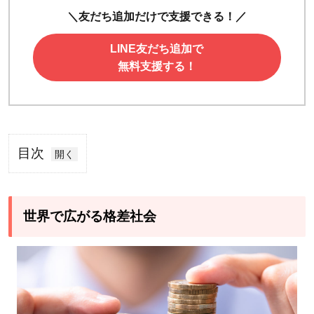
＼友だち追加だけで支援できる！／
LINE友だち追加で
無料支援する！
目次
1
世
界
世界で広がる格差社会
で
広
が
る
格