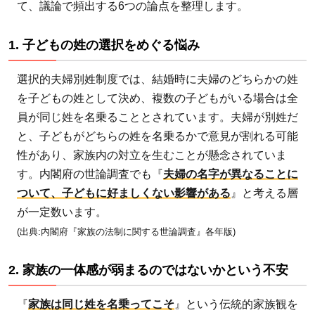
不安
て、議論で頻出する6つの論点を整理します。
2.3
3. 戸
1. 子どもの姓の選択をめぐる悩み
籍・
選択的夫婦別姓制度では、結婚時に夫婦のどちらかの姓
行政
シス
を子どもの姓として決め、複数の子どもがいる場合は全
テム
員が同じ姓を名乗ることとされています。夫婦が別姓だ
の大
と、子どもがどちらの姓を名乗るかで意見が割れる可能
規模
性があり、家族内の対立を生むことが懸念されていま
改修
す。内閣府の世論調査でも『
夫婦の名字が異なることに
コス
ついて、子どもに好ましくない影響がある
』と考える層
ト
が一定数います。
2.4
(出典:内閣府『家族の法制に関する世論調査』各年版)
4. 家
庭裁
2. 家族の一体感が弱まるのではないかという不安
判所
の手
『
家族は同じ姓を名乗ってこそ
』という伝統的家族観を