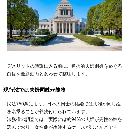
2026
年の
最新
動向
1.1
現行
法で
は夫
デメリットの議論に入る前に、選択的夫婦別姓をめぐる
婦同
前提を最新動向とあわせて整理します。
姓が
義務
現行法では夫婦同姓が義務
1.2
2025
民法750条により、日本人同士の結婚では夫婦が同じ姓
年4
を名乗ることが義務付けられています。
月、
法務省の調査では、実際には約94%の夫婦が男性の姓を
28年
選んでおり、女性側が改姓するケースがほとんどです。