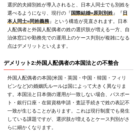
姓と
選択的夫婦別姓が導入されると、日本人同士でも別姓を
国籍
選べるようになり、現行の『
国際結婚=原則別姓
』『
日
の一
本人同士=同姓義務
』という構造が見直されます。日本
貫性
人配偶者と外国人配偶者の姓の選択肢が増える一方、自
3.5
治体窓口や勤務先での運用上のケース判別が複雑になる
デメ
点はデメリットといえます。
リッ
ト4:
デメリット2:外国人配偶者の本国法との不整合
複合
姓(ダ
外国人配偶者の本国(米国・英国・中国・韓国・フィリ
ブル
ピンなど)の婚姻氏ルールは国によって大きく異なりま
ネー
す。本国法と日本側の運用が一致しない場合、パスポー
ム)運
ト・銀行口座・在留資格申請・査証手続きで姓の表記不
用の
一致が生じることがあります。これは現行制度でも発生
複雑
している課題ですが、選択肢が増えるとケース判別がさ
化
らに細かくなります。
3.6