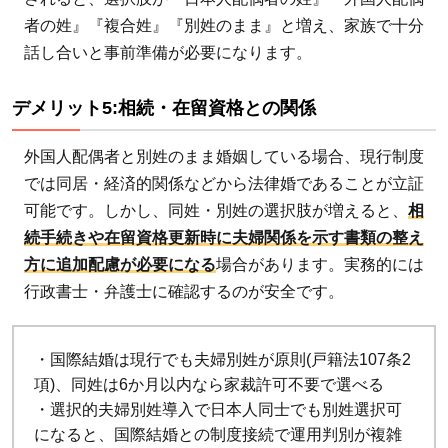
的夫
者の姓』『複合姓』『別姓のまま』と増え、家族で十分
婦別
話し合いと事前準備が必要になります。
姓の
メリ
デメリット5:相続・在留資格との関係
ット
も整
外国人配偶者と別姓のまま婚姻している場合、現行制度
理
では同居・経済的関係などから法律婚であることが立証
4.1
可能です。しかし、同姓・別姓の選択肢が増えると、
相
続手続きや在留資格更新時に夫婦関係を示す書類の整え
改姓
方に追加配慮が必要になる
場合があります。実務的には
に伴
う事
行政書士・弁護士に確認するのが安全です。
務手
続き
・国際結婚は現行でも夫婦別姓が原則(戸籍法107条2
の負
項)、同姓は6か月以内なら家裁許可不要で選べる
担軽
・選択的夫婦別姓導入で日本人同士でも別姓選択可
減
になると、国際結婚との制度接続で運用判別が複雑