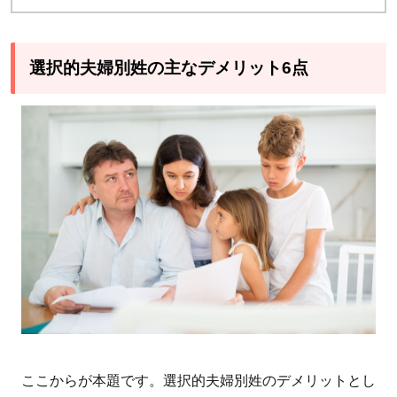
の姓
の選
択を
選択的夫婦別姓の主なデメリット6点
めぐ
る悩
み
2.2
2. 家
族の
一体
感が
弱ま
るの
では
ない
かと
いう
ここからが本題です。選択的夫婦別姓のデメリットとし