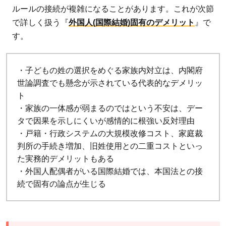
(国
ルールの接続が複雑になることがあります。これが次節
際
で詳しく扱う『
外国人(国際結婚)固有のデメリット
』で
結
す。
婚)
の
・子どもの姓の選択をめぐる家族内対立は、内閣府
固
世論調査でも懸念が示されている代表的なデメリッ
有
ト
論
・家族の一体感が弱まるのではという不安は、デー
点
タで因果を示しにくいが感情的に根強い反対理由
3.1
・戸籍・行政システムの大規模改修コスト、家庭裁
判所の手続き増加、旧姓使用との二重コストといっ
現行
た実務的デメリットもある
制度:
・外国人配偶者がいる国際結婚では、本国法との接
国際
続で固有の論点が生じる
結婚
は
『夫