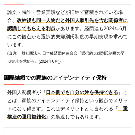
アで
論文・特許・営業実績などが旧姓で蓄積されている場
は別
合、
改姓後も同一人物だと外国人取引先を含む関係者に
姓が
認識してもらえる利点
があります。経団連も2024年6月
法的
にこの観点から選択的夫婦別氏制度の早期実現を求めて
に認
います。
めら
(出典:一般社団法人 日本経済団体連合会『選択的夫婦別氏制度の早
れて
期実現を求める』(2024年6月))
いる
5.2
国際結婚での家族のアイデンティティ保持
国連
から
外国人配偶者が『
日本側でも自分の姓を保持できる
』こ
は4
とは、家族のアイデンティティ保持という観点でメリッ
回の
トになり得ます。これはデメリットとも言われる『
二重
勧告
構造の運用複雑化
』の裏返しでもあります。
6
選択