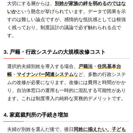
続き
大切にする層からは、
別姓が家族の絆を弱めるのではな
増加
いか
という懸念が挙げられています。データで因果を示
2.5
すのは難しい論点ですが、感情的な抵抗感としては根強
く残っており、制度設計の議論で必ず触れられる点で
5. 旧
姓使
す。
用と
の二
3. 戸籍・行政システムの大規模改修コスト
重コ
スト
選択的夫婦別姓を導入する場合、
戸籍法
・
住民基本台
帳
・
マイナンバー関連システム
など、多数の行政システ
2.6
ムの改修が必要になります。改修には費用と時間がかか
6. 一
り、自治体窓口の運用も一時的に混乱する可能性があり
部の
ます。これは制度導入の純粋な実務的デメリットです。
海外
法制
との
4. 家庭裁判所の手続き増加
接続
夫婦が別姓を選んだ後で、後日
同姓に揃えたい、子ども
の論