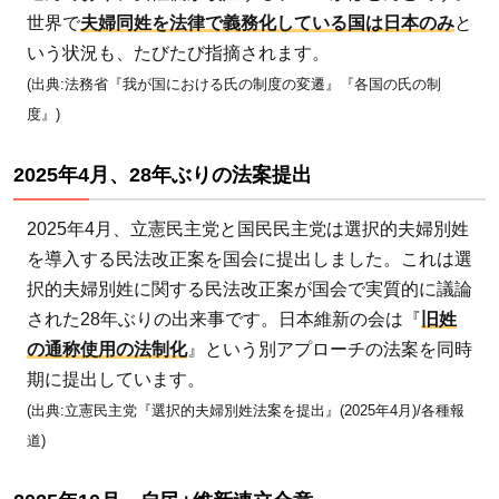
ぶり
世界で
夫婦同姓を法律で義務化している国は日本のみ
と
の法
いう状況も、たびたび指摘されます。
案提
(出典:法務省『我が国における氏の制度の変遷』『各国の氏の制
出
度』)
1.3
2025
2025年4月、28年ぶりの法案提出
年10
月、
2025年4月、立憲民主党と国民民主党は選択的夫婦別姓
自民
を導入する民法改正案を国会に提出しました。これは選
+維
択的夫婦別姓に関する民法改正案が国会で実質的に議論
新連
された28年ぶりの出来事です。日本維新の会は『
旧姓
立合
の通称使用の法制化
』という別アプローチの法案を同時
意
期に提出しています。
2
(出典:立憲民主党『選択的夫婦別姓法案を提出』(2025年4月)/各種報
選
道)
択
的