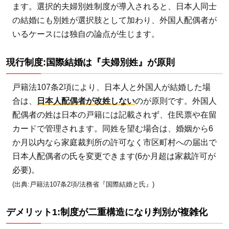
デメ
ます。選択的夫婦別姓制度が導入されると、日本人同士
リッ
の結婚にも別姓が選択肢として加わり、外国人配偶者が
ト2:
いるケースには独自の論点が生じます。
外国
人配
現行制度:国際結婚は『夫婦別姓』が原則
偶者
の本
戸籍法107条2項により、日本人と外国人が結婚した場
国法
合は、
日本人配偶者が改姓しない
のが原則です。外国人
との
配偶者の姓は日本の戸籍には記載されず、住民票や在留
不整
カードで管理されます。同姓を望む場合は、婚姻から6
合
か月以内なら家庭裁判所の許可なく市区町村への届出で
3.4
日本人配偶者の氏を変更できます(6か月超は家裁許可が
デメ
必要)。
リッ
(出典:戸籍法107条2項/法務省『国際結婚と氏』)
ト3:
子ど
デメリット1:制度が二重構造になり判別が複雑化
もの