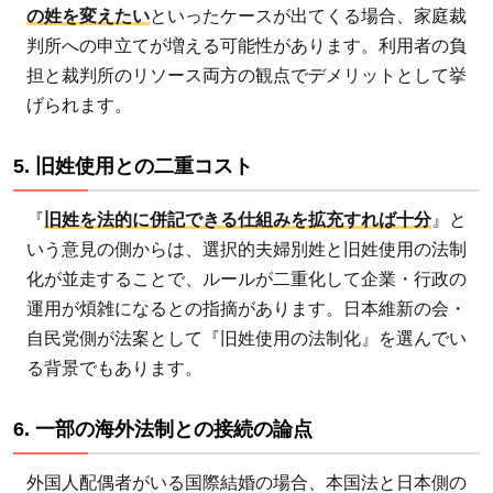
の姓を変えたい
といったケースが出てくる場合、家庭裁
点
判所への申立てが増える可能性があります。利用者の負
3
担と裁判所のリソース両方の観点でデメリットとして挙
選
げられます。
択
的
5. 旧姓使用との二重コスト
夫
婦
『
旧姓を法的に併記できる仕組みを拡充すれば十分
』と
別
いう意見の側からは、選択的夫婦別姓と旧姓使用の法制
姓
化が並走することで、ルールが二重化して企業・行政の
と
運用が煩雑になるとの指摘があります。日本維新の会・
外
国
自民党側が法案として『旧姓使用の法制化』を選んでい
人
る背景でもあります。
と
の
6. 一部の海外法制との接続の論点
結
婚
外国人配偶者がいる国際結婚の場合、本国法と日本側の