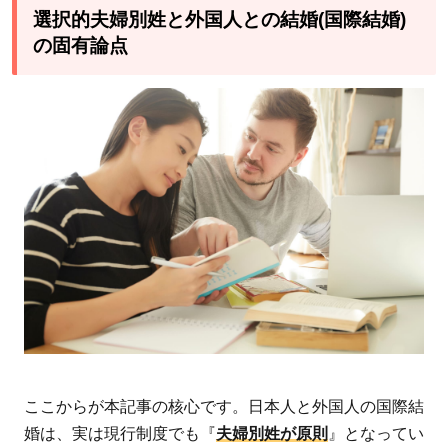
婦別
選択的夫婦別姓と外国人との結婚(国際結婚)
姓』
の固有論点
が原
則
3.2
デメ
リッ
ト1:
制度
が二
重構
造に
なり
判別
が複
雑化
ここからが本記事の核心です。日本人と外国人の国際結
3.3
婚は、実は現行制度でも『
夫婦別姓が原則
』となってい