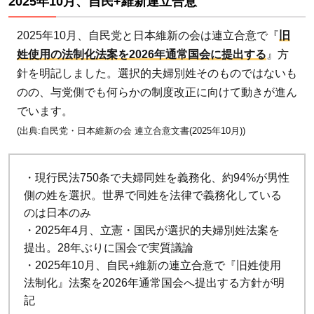
2025年10月、自民+維新連立合意
夫
婦
2025年10月、自民党と日本維新の会は連立合意で『
旧
別
姓使用の法制化法案を2026年通常国会に提出する
』方
姓
針を明記しました。選択的夫婦別姓そのものではないも
の
のの、与党側でも何らかの制度改正に向けて動きが進ん
主
でいます。
な
(出典:自民党・日本維新の会 連立合意文書(2025年10月))
デ
メ
リ
・現行民法750条で夫婦同姓を義務化、約94%が男性
ッ
側の姓を選択。世界で同姓を法律で義務化している
ト6
のは日本のみ
・2025年4月、立憲・国民が選択的夫婦別姓法案を
点
提出。28年ぶりに国会で実質議論
2.1
・2025年10月、自民+維新の連立合意で『旧姓使用
1. 子
法制化』法案を2026年通常国会へ提出する方針が明
ども
記