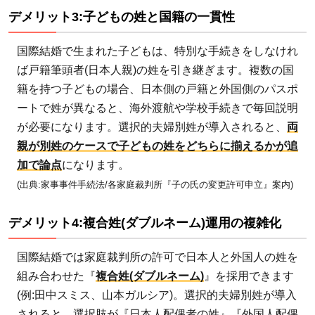
デメ
デメリット3:子どもの姓と国籍の一貫性
リッ
ト5:
国際結婚で生まれた子どもは、特別な手続きをしなけれ
相
ば戸籍筆頭者(日本人親)の姓を引き継ぎます。複数の国
続・
籍を持つ子どもの場合、日本側の戸籍と外国側のパスポ
在留
ートで姓が異なると、海外渡航や学校手続きで毎回説明
資格
が必要になります。選択的夫婦別姓が導入されると、
両
との
親が別姓のケースで子どもの姓をどちらに揃えるかが追
関係
加で論点
になります。
4
(出典:家事事件手続法/各家庭裁判所『子の氏の変更許可申立』案内)
デメ
リッ
デメリット4:複合姓(ダブルネーム)運用の複雑化
トの
裏返
国際結婚では家庭裁判所の許可で日本人と外国人の姓を
し
組み合わせた『
複合姓(ダブルネーム)
』を採用できます
——
(例:田中スミス、山本ガルシア)。選択的夫婦別姓が導入
選択
されると、選択肢が『日本人配偶者の姓』『外国人配偶