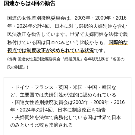
げる
国連からは4回の勧告
には
国連の女性差別撤廃委員会は、2003年・2009年・2016
年・2024年の計4回、日本に対し選択的夫婦別姓を含む
民法改正を勧告しています。世界で夫婦同姓を法律で義
務付けている国は日本のみという比較からも、
国際的な
視点では制度改正が求められている状況
です。
(出典:国連女性差別撤廃委員会『総括所見』各年版/法務省『各国の
氏の制度』)
・ドイツ・フランス・英国・米国・中国・韓国な
ど、主要国では夫婦別姓が法的に認められている
・国連女性差別撤廃委員会は2003年・2009年・2016
年・2024年の計4回、日本に制度改正を勧告
・夫婦同姓を法律で義務化している国は世界で日本
のみという比較も指摘される