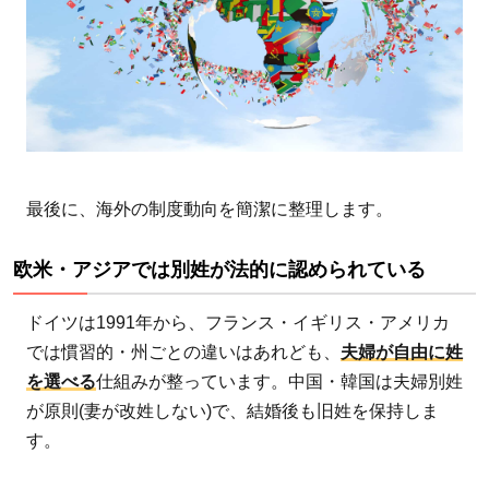
点も
理解
した
上
で、
自分
の意
見を
最後に、海外の制度動向を簡潔に整理します。
持と
う
欧米・アジアでは別姓が法的に認められている
8
ドイツは1991年から、フランス・イギリス・アメリカ
関連
情
では慣習的・州ごとの違いはあれども、
夫婦が自由に姓
報・
を選べる
仕組みが整っています。中国・韓国は夫婦別姓
支援
が原則(妻が改姓しない)で、結婚後も旧姓を保持しま
の輪
す。
を広