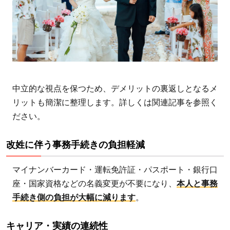
持
5
海外
動向
——
日本
だけ
中立的な視点を保つため、デメリットの裏返しとなるメ
が取
リットも簡潔に整理します。詳しくは関連記事を参照く
り残
ださい。
され
てい
改姓に伴う事務手続きの負担軽減
るの
か?
マイナンバーカード・運転免許証・パスポート・銀行口
座・国家資格などの名義変更が不要になり、
本人と事務
5.1
手続き側の負担が大幅に減ります
。
欧
米・
キャリア・実績の連続性
アジ