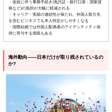
的夫
・改姓に伴う事務手続き(免許証・銀行口座・国家資
婦別
格など)の負担が大幅に軽減される
姓・
・キャリア・実績の連続性が保たれ、外国人取引先
国際
を含むビジネスでも本人特定がしやすくなる
結婚
・国際結婚では外国人配偶者のアイデンティティ保
持に寄与する側面もある
に関
わる
団
体・
海外動向——日本だけが取り残されているの
支援
か?
先
7
デメ
リッ
トも
外国
人視