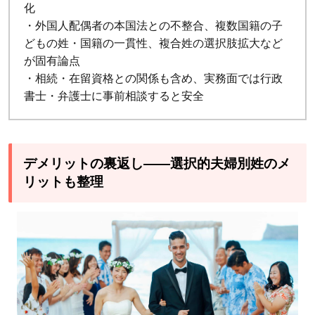
4.2
化
キャ
・外国人配偶者の本国法との不整合、複数国籍の子
リ
どもの姓・国籍の一貫性、複合姓の選択肢拡大など
ア・
が固有論点
実績
・相続・在留資格との関係も含め、実務面では行政
の連
書士・弁護士に事前相談すると安全
続性
4.3
国際
デメリットの裏返し——選択的夫婦別姓のメ
結婚
リットも整理
での
家族
のア
イデ
ンテ
ィテ
ィ保