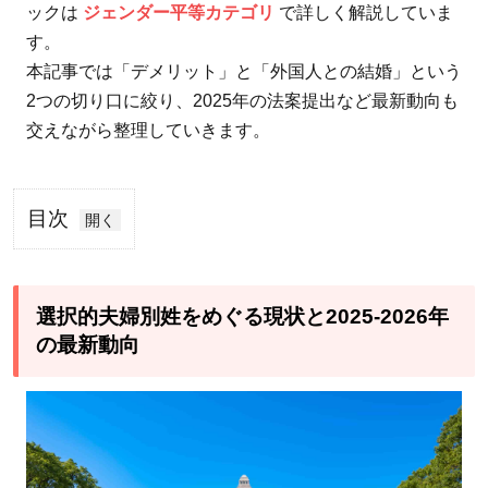
ックは
ジェンダー平等カテゴリ
で詳しく解説していま
す。
本記事では「デメリット」と「外国人との結婚」という
2つの切り口に絞り、2025年の法案提出など最新動向も
交えながら整理していきます。
目次
1
選択
的夫
選択的夫婦別姓をめぐる現状と2025-2026年
婦別
の最新動向
姓を
めぐ
る現
状と
2025-