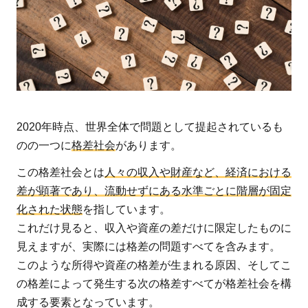
1.1
不平
等に
よる
格差
1.2
2020年時点、世界全体で問題として提起されているも
産業
のの一つに
構造
格差社会
があります。
の変
この格差社会とは
人々の収入や財産など、経済における
化に
差が顕著であり、流動せずにある水準ごとに階層が固定
よる
化された状態
を指しています。
格差
これだけ見ると、収入や資産の差だけに限定したものに
1.3
見えますが、実際には格差の問題すべてを含みます。
非正
このような所得や資産の格差が生まれる原因、そしてこ
規雇
の格差によって発生する次の格差すべてが格差社会を構
用増
成する要素となっています。