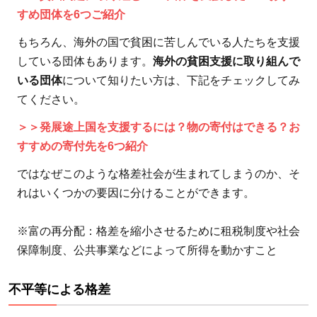
策
すめ団体を6つご紹介
2.1
もちろん、海外の国で貧困に苦しんでいる人たちを支援
働き
している団体もあります。
海外の貧困支援に取り組んで
方改
いる団体
について知りたい方は、下記をチェックしてみ
革の
てください。
導入
＞＞発展途上国を支援するには？物の寄付はできる？お
2.2
すすめの寄付先を6つ紹介
ベー
シッ
ではなぜこのような格差社会が生まれてしまうのか、そ
クイ
れはいくつかの要因に分けることができます。
ンカ
ムの
※富の再分配：格差を縮小させるために租税制度や社会
導入
保障制度、公共事業などによって所得を動かすこと
3
格
不平等による格差
差