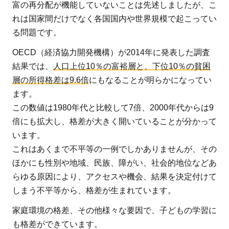
社
富の再分配が機能していないことは先述しましたが、こ
会
れは国家間だけでなく各国国内や世界規模で起こってい
を
る問題です。
な
OECD（経済協力開発機構）が2014年に発表した調査
く
結果では、
人口上位10％の富裕層と、下位10％の貧困
す
層の所得格差は9.6倍
にもなることが明らかになってい
た
ます。
め
の
この数値は1980年代と比較して7倍、2000年代からは9
対
倍にも拡大し、格差が大きく開いていることが分かって
策
います。
に
これはあくまで不平等の一例でしかありませんが、その
協
ほかにも性別や地域、民族、障がい、社会的地位などあ
力
らゆる原因により、アクセスや機会、結果を決定付けて
を
しまう不平等から、格差が生まれています。
家庭環境の格差、その他様々な要因で、子どもの学習に
も格差ができています。