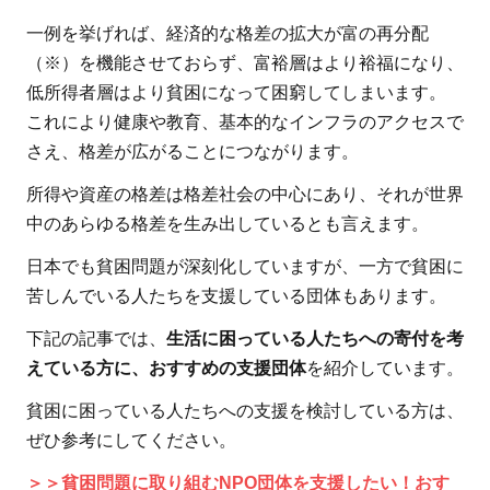
加に
よる
一例を挙げれば、経済的な格差の拡大が富の再分配
格差
（※）を機能させておらず、富裕層はより裕福になり、
低所得者層はより貧困になって困窮してしまいます。
2
これにより健康や教育、基本的なインフラのアクセスで
格
さえ、格差が広がることにつながります。
差
社
所得や資産の格差は格差社会の中心にあり、それが世界
会
中のあらゆる格差を生み出しているとも言えます。
を
日本でも貧困問題が深刻化していますが、一方で貧困に
解
決
苦しんでいる人たちを支援している団体もあります。
す
下記の記事では、
生活に困っている人たちへの寄付を考
る
えている方に、おすすめの支援団体
を紹介しています。
た
め
貧困に困っている人たちへの支援を検討している方は、
の
ぜひ参考にしてください。
対
＞＞貧困問題に取り組むNPO団体を支援したい！おす