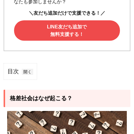
なたも参加しませんか？
＼友だち追加だけで支援できる！／
LINE友だち追加で
無料支援する！
目次
1
格差
社会
格差社会はなぜ起こる？
はな
ぜ起
こ
る？