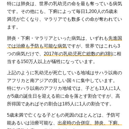
フ
特には肺炎は、世界の乳幼児の命を最も奪っている病気
リ
です。その他にも、下痢によって毎日1,200人の5歳未
カ
満児が亡くなり、マラリアでも数多くの命が奪われてい
の
ます。
子
ど
肺炎・下痢・マラリアといった病気は、いずれも
先進国
も
では治療も予防も可能な病気
ですが、世界ではこれら3
た
つの病気だけで、
2017年の乳幼児死亡総数の約3割
に相
ち
当する150万人以上が犠牲になっています。
の
上記のように乳幼児が死亡している地域はサハラ以南の
多
アフリカと南アジアの貧しい国々に集中しています。
く
特にサハラ以南のアフリカ地域では、子ども13人に1人
が
が5歳の誕生日を迎える前に命を落とす割合ですが、高
医
所得国であればその割合は185人に1人の割合です。
療
サ
5歳未満で亡くなる子どもの死因のほとんどは、予防可
ー
能あるいは治療可能な、
出産時の合併症、肺炎、下痢、
ビ