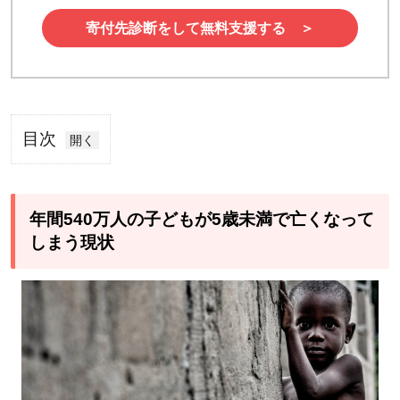
寄付先診断をして無料支援する ＞
目次
1
年
間
年間540万人の子どもが5歳未満で亡くなって
540
しまう現状
万
人
の
子
ど
も