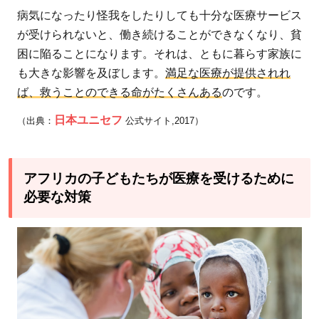
対
病気になったり怪我をしたりしても十分な医療サービス
策
が受けられないと、働き続けることができなくなり、貧
困に陥ることになります。それは、ともに暮らす家族に
3.1
も大きな影響を及ぼします。
満足な医療が提供されれ
地域
ば、救うことのできる命がたくさんある
のです。
保健
員の
日本ユニセフ
（出典：
公式サイト,2017）
育成
3.2
保健
アフリカの子どもたちが医療を受けるために
医療
必要な対策
設備
の環
境整
備
3.3
啓発