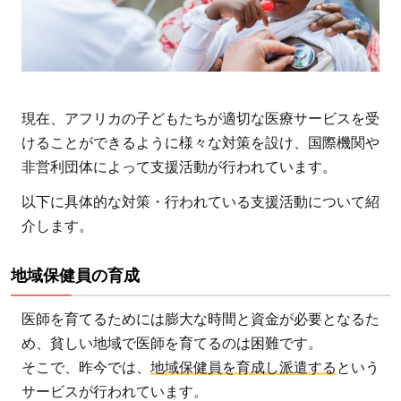
活動
4
一人
でも
多
現在、アフリカの子どもたちが適切な医療サービスを受
く、
けることができるように様々な対策を設け、国際機関や
アフ
非営利団体によって支援活動が行われています。
リカ
以下に具体的な対策・行われている支援活動について紹
の子
介します。
ども
たち
を救
地域保健員の育成
うた
医師を育てるためには膨大な時間と資金が必要となるた
め
に…
め、貧しい地域で医師を育てるのは困難です。
そこで、昨今では、
地域保健員を育成し派遣する
という
サービスが行われています。