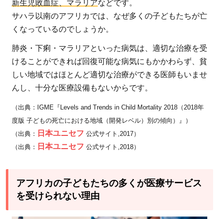
新生児敗血症、マラリア
などです。
ス
サハラ以南のアフリカでは、なぜ多くの子どもたちが亡
を
くなっているのでしょうか。
受
肺炎・下痢・マラリアといった病気は、適切な治療を受
け
ら
けることができれば回復可能な病気にもかかわらず、貧
れ
しい地域ではほとんど適切な治療ができる医師もいませ
な
んし、十分な医療設備もないからです。
い
（出典：IGME『Levels and Trends in Child Mortality 2018（2018年
理
度版 子どもの死亡における地域（開発レベル）別の傾向）』）
由
日本ユニセフ
（出典：
公式サイト,2017）
3
日本ユニセフ
（出典：
公式サイト,2018）
ア
フ
リ
アフリカの子どもたちの多くが医療サービス
カ
を受けられない理由
の
子