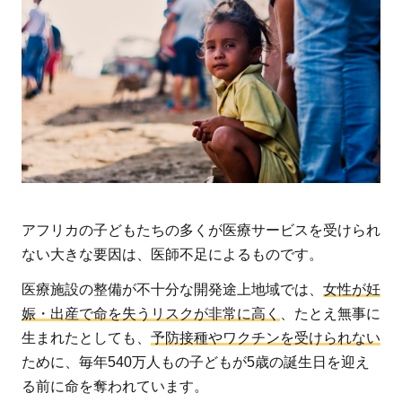
ど
も
た
ち
が
医
療
を
受
け
アフリカの子どもたちの多くが医療サービスを受けられ
る
ない大きな要因は、医師不足によるものです。
た
医療施設の整備が不十分な開発途上地域では、
女性が妊
め
娠・出産で命を失うリスクが非常に高く
、たとえ無事に
に
生まれたとしても、
予防接種やワクチンを受けられない
必
ために、毎年540万人もの子どもが5歳の誕生日を迎え
要
る前に命を奪われています。
な