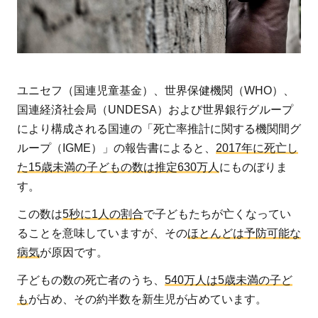
が5
歳
未
満
で
ユニセフ（国連児童基金）、世界保健機関（WHO）、
亡
国連経済社会局（UNDESA）および世界銀行グループ
く
により構成される国連の「死亡率推計に関する機関間グ
な
ループ（IGME）」の報告書によると、
っ
2017年に死亡し
て
た15歳未満の子どもの数は推定630万人
にものぼりま
し
す。
ま
この数は
5秒に1人の割合
で子どもたちが亡くなってい
う
ることを意味していますが、その
ほとんどは予防可能な
現
病気
が原因です。
状
2
子どもの数の死亡者のうち、
540万人は5歳未満の子ど
も
が占め、その約半数を新生児が占めています。
ア