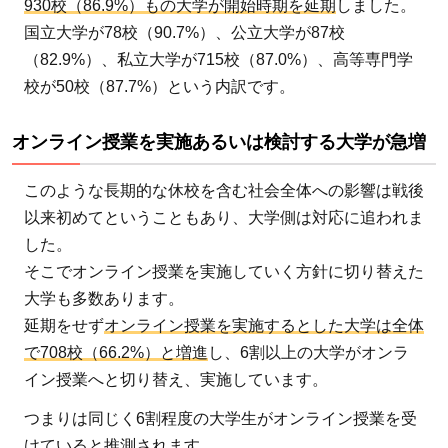
930校（86.9%）もの大学が開始時期を延期
しました。
業を
国立大学が78校（90.7%）、公立大学が87校
実施
（82.9%）、私立大学が715校（87.0%）、高等専門学
ある
校が50校（87.7%）という内訳です。
いは
検討
オンライン授業を実施あるいは検討する大学が急増
する
大学
このような長期的な休校を含む社会全体への影響は戦後
が急
以来初めてということもあり、大学側は対応に追われま
増
した。
2
そこでオンライン授業を実施していく方針に切り替えた
大
大学も多数あります。
学
延期をせず
オンライン授業を実施するとした大学は全体
に
で708校（66.2%）と増進
し、6割以上の大学がオンラ
お
イン授業へと切り替え、実施しています。
け
る
つまりは同じく6割程度の大学生がオンライン授業を受
オ
けていると推測されます。