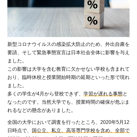
ン
ラ
イ
ン
授
業
新型コロナウイルスの感染拡大防止のため、外出自粛を
の
要請、そして緊急事態宣言は日本社会全体に影響を与え
実
ました。
施
この影響は大学を含む教育に欠かせない学校も含まれて
率
おり、臨時休校と授業開始時期の延期といった形で現れ
と
ました。
現
多くの学生が4月から登校できず、
学習が遅れる事態
と
状
なったのです。当然大学でも、授業時間の確保が危ぶま
1.1
れるなどの懸念がありました。
オン
全国の大学において調査を行ったところ、2020年5月12
ライ
日時点で、
国公立、私立、高等専門学校を含め、全部で
ン授