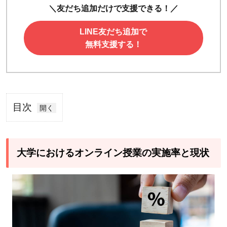
＼友だち追加だけで支援できる！／
LINE友だち追加で
無料支援する！
目次
1
大
学
大学におけるオンライン授業の実施率と現状
に
お
け
る
オ