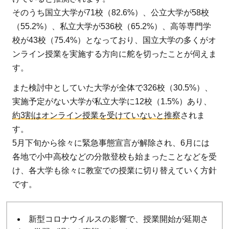
ン
そのうち国立大学が71校（82.6%）、公立大学が58校
ラ
（55.2%）、私立大学が536校（65.2%）、高等専門学
イ
校が43校（75.4%）となっており、国立大学の多くがオ
ン
ンライン授業を実施する方向に舵を切ったことが伺えま
授
す。
業
また検討中としていた大学が全体で326校（30.5%）、
の
実施予定がない大学が私立大学に12校（1.5%）あり、
実
施
約3割はオンライン授業を受けていないと推察
されま
で
す。
見
5月下旬から徐々に緊急事態宣言が解除され、6月には
え
各地で小中高校などの分散登校も始まったことなどを受
て
け、各大学も徐々に教室での授業に切り替えていく方針
き
です。
た
課
新型コロナウイルスの影響で、授業開始が延期さ
題