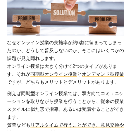
ン
授
業
で
効
率
なぜオンライン授業の実施率が約6割に留まってしまっ
的
たのか、どうして普及しないのか、そこにはいくつかの
な
課題が見え隠れします。
大
オンライン授業は大きく分けて2つのタイプがありま
学
す。それが
同期型オンライン授業
と
オンデマンド型授業
生
ですが、どちらもメリットとデメリットがあります。
の
教
例えば同期型オンライン授業では、双方向でコミュニケ
育
ーションを取りながら授業を行うことから、従来の授業
を
スタイルに似た形で指導、あるいは受講することができ
ます。
質問なども
リアルタイムで行うことができ、意見交換や