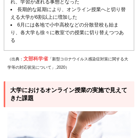
れ、学習が遅れる事態となった
2.1
長期的な延期により、オンライン授業へと切り替
従来
える大学が6割以上に増加した
6月には各地で小中高校などの分散登校も始ま
から
り、各大学も徐々に教室での授業に切り替えつつあ
ある
る
オン
デマ
ンド
文部科学省
（出典：
「新型コロナウイルス感染症対策に関する大
型授
学等の対応状況について」,2020）
業で
も課
題が
大学におけるオンライン授業の実施で見えて
きた課題
3
オ
ン
ラ
イ