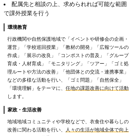
実
配属先と相談の上、求められれば可能な範囲
行
で課外授業を行う
し
よ
環境教育
う
行政機関や自然保護地域で「イベントや研修会の企画・
運営」「学校巡回授業」「教材の開発」「広報ツールの
作成」「展示の改良」「コンポストの普及」「グループ
育成・人材育成」「モニタリング」「ツアー」「ゴミ処
理ルートや方法の改善」「他団体との交流・連携事業」
などの多様な活動を行い、「ゴミ問題」「自然保全」
「環境理解」をテーマに、
任地の課題改善に向けて活動
します。
家政・生活改善
地域地域コミュニティや学校などで、衣食住や暮らしの
改善に関わる活動を行い、
人々の生活が地域全体で向上