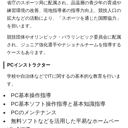
省庁のスポーツ局に配属され、品温層の青少年の育成や
子
練習環境の改善、現地指導者の指導力向上、競技人口の
ど
拡大などの活動により、「スポーツを通じた国際協力」
も
を担います。
た
ち
競技団体やオリンピック・パラリンピック委員会に配属
へ
され、ジュニア強化選手やナショナルチームを指導する
の
ケースもあります。
支
援
PCインストラクター
と
学校や自治体などでITに関するの基本的な教育を行いま
は
す。
3.1
PC基本操作指導
寄付
PC基本ソフト操作指導と基本知識指導
3.2
PCのメンテナンス
企業
無料ソフトなどを活用した平易なホームペー
のプ