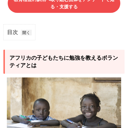
る・支援する
目次
1
ア
フ
アフリカの子どもたちに勉強を教えるボラン
リ
ティアとは
カ
の
子
ど
も
た
ち
に