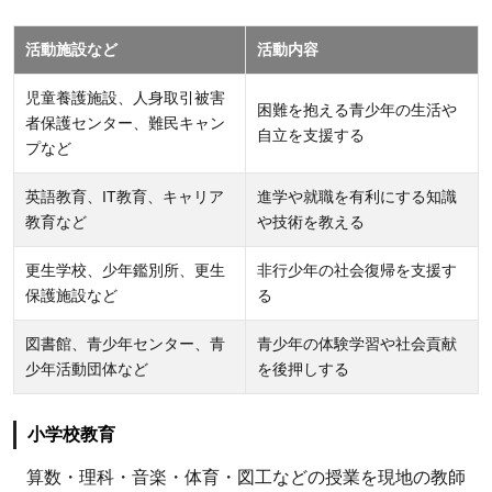
教育
1.1.5
活動施設など
活動内容
体育
1.1.6
児童養護施設、人身取引被害
困難を抱える青少年の生活や
者保護センター、難民キャン
スポー
自立を支援する
プなど
ツ
1.1.7
英語教育、IT教育、キャリア
進学や就職を有利にする知識
PCイ
教育など
や技術を教える
ンスト
更生学校、少年鑑別所、更生
非行少年の社会復帰を支援す
ラクタ
保護施設など
る
ー
1.1.8
図書館、青少年センター、青
青少年の体験学習や社会貢献
理科教
少年活動団体など
を後押しする
育
1.1.9
小学校教育
数学教
算数・理科・音楽・体育・図工などの授業を現地の教師
育