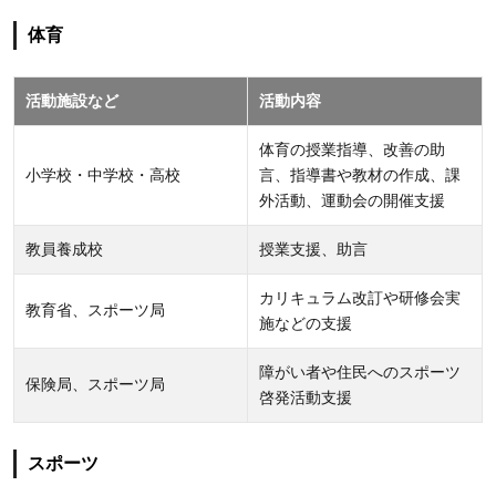
2.1
体育
準備
して
活動施設など
活動内容
おく
もの
体育の授業指導、改善の助
3
小学校・中学校・高校
言、指導書や教材の作成、課
日
外活動、運動会の開催支援
本
教員養成校
授業支援、助言
で
で
カリキュラム改訂や研修会実
教育省、スポーツ局
き
施などの支援
る
障がい者や住民へのスポーツ
ア
保険局、スポーツ局
啓発活動支援
フ
リ
カ
スポーツ
の