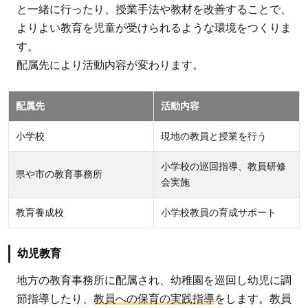
と一緒に行ったり、授業手法や教材を改善することで、
1.1.10
よりよい教育を児童が受けられるような環境をつくりま
環境教
す。
育
配属先により活動内容が変わります。
1.1.11
家政・
配属先
活動内容
生活改
善
小学校
現地の教員と授業を行う
1.1.12
小学校の巡回指導、教員研修
料理
県や市の教育事務所
会実施
1.1.13
服飾
教育養成校
小学校教員の育成サポート
1.2
必要
幼児教育
な資
地方の教育事務所に配属され、幼稚園を巡回し幼児に調
格
節指導したり、
教員への保育の実践指導
をします。教員
1.3