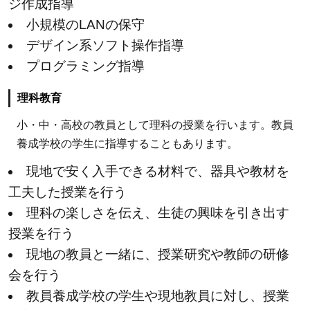
ジ作成指導
ロジ
小規模のLANの保守
ェク
トや
デザイン系ソフト操作指導
キャ
プログラミング指導
ンペ
ーン
理科教育
を応
小・中・高校の教員として理科の授業を行います。教員
援
養成学校の学生に指導することもあります。
3.3
現地で安く入手できる材料で、器具や教材を
アフ
工夫した授業を行う
リカ
の子
理科の楽しさを伝え、生徒の興味を引き出す
ども
授業を行う
たち
現地の教員と一緒に、授業研究や教師の研修
の現
会を行う
状を
教員養成学校の学生や現地教員に対し、授業
周囲