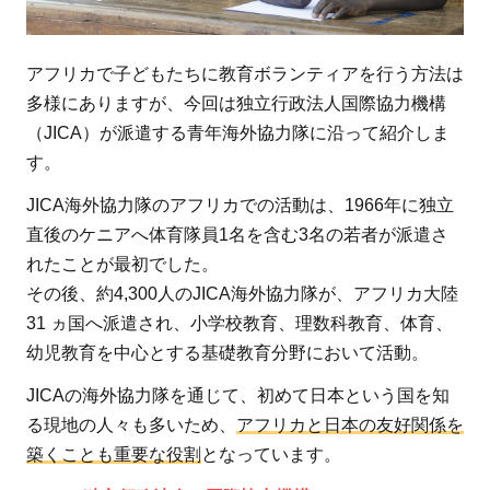
勉
強
を
アフリカで子どもたちに教育ボランティアを行う方法は
教
多様にありますが、今回は独立行政法人国際協力機構
え
（JICA）が派遣する青年海外協力隊に沿って紹介しま
る
す。
ボ
JICA海外協力隊のアフリカでの活動は、1966年に独立
ラ
直後のケニアへ体育隊員1名を含む3名の若者が派遣さ
ン
れたことが最初でした。
テ
その後、約4,300人のJICA海外協力隊が、アフリカ大陸
ィ
ア
31 ヵ国へ派遣され、小学校教育、理数科教育、体育、
と
幼児教育を中心とする基礎教育分野において活動。
は
JICAの海外協力隊を通じて、初めて日本という国を知
1.1
る現地の人々も多いため、
アフリカと日本の友好関係を
築くことも重要な役割
となっています。
どん
なこ