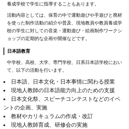
養成学校で学生に指導することもあります。
期間
活動内容としては、保育の中で運動遊びや手遊びと廃材
や費
用
を使った制作活動の紹介や普及、現地教員や教員養成学
は？
校の学生に対しての音楽・運動遊び・絵画制作ワークシ
ョップの定期的な企画や開催などです。
2
アフ
日本語教育
リカ
へ国
中学校、高校、大学、専門学校、日系日本語学校におい
際ボ
て、以下の活動を行います。
ラン
日本語、日本文化・日本事情に関わる授業
ティ
現地人教師の日本語能力向上のための支援
アに
日本文化祭、スピーチコンテストなどのイベ
申し
込む
ントの企画、実施
方法
教材やカリキュラムの作成・改訂
は？
現地人教師育成、研修会の実施