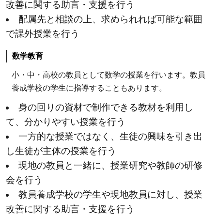
改善に関する助言・支援を行う
に伝
える
配属先と相談の上、求められれば可能な範囲
4
で課外授業を行う
私
数学教育
た
ち
小・中・高校の教員として数学の授業を行います。教員
に
養成学校の学生に指導することもあります。
で
身の回りの資材で制作できる教材を利用し
き
て、分かりやすい授業を行う
る
こ
一方的な授業ではなく、生徒の興味を引き出
と
し生徒が主体の授業を行う
を
現地の教員と一緒に、授業研究や教師の研修
一
会を行う
つ
教員養成学校の学生や現地教員に対し、授業
ず
改善に関する助言・支援を行う
つ