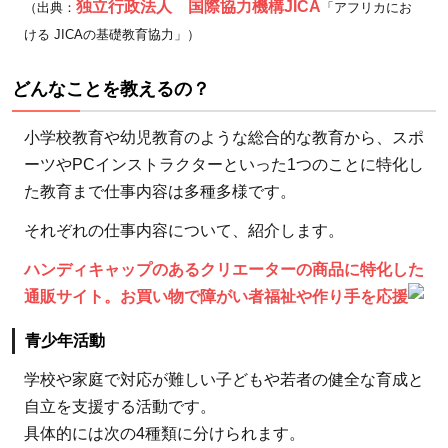
独立行政法人 国際協力機構JICA
（出典：
「アフリカにお
とを
ける JICAの基礎教育協力」）
教え
る
どんなことを教えるの？
の？
小学校教育や幼児教育のような総合的な教育から、スポ
1.1.1
ーツやPCインストラクターといった1つのことに特化し
青少年
た教育まで仕事内容は多種多様です。
活動
1.1.2
それぞれの仕事内容について、紹介します。
小学校
ハンディキャップのあるクリエーターの商品に特化した
教育
通販サイト。お買い物で障がい者福祉や作り手を応援
1.1.3
幼児教
青少年活動
育
学校や家庭で対応が難しい子どもや若者の健全な育成と
1.1.4
自立を支援する活動です。
日本語
具体的には次の4種類に分けられます。