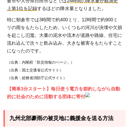
倉市や大分県日田市などでは
24時間の降水量が観測史
義援
上第1位を記録
するほどの降水量となりました。
金を
特に朝倉市では3時間で約400ミリ、12時間で約900ミ
送る
リの雨をもたらしたため、いくつもの河川が決壊や欠損
方法
を起こし氾濫。大量の泥水や流木が道路や路線、住宅に
3
流れ込んで次々と飲み込み、大きな被害をもたらすこと
九州
になったのです。
北部
豪雨
（出典：内閣府「防災情報のページ」）
の被
（出典：国土交通省公式サイト）
災
（出典：総務省消防庁公式サイト）
地・
【簡単3分スタート】毎日使う電力を節約しながら自動
被災
的に社会のために活動する団体に寄付
者の
方々
を応
九州北部豪雨の被災地に義援金を送る方法
援し
よ