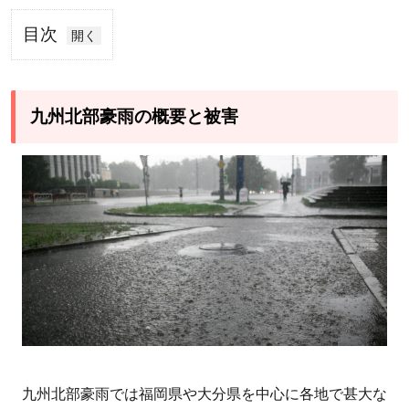
目次
1
九
州
九州北部豪雨の概要と被害
北
部
豪
雨
の
概
要
と
被
害
2
九州北部豪雨では福岡県や大分県を中心に各地で甚大な
九