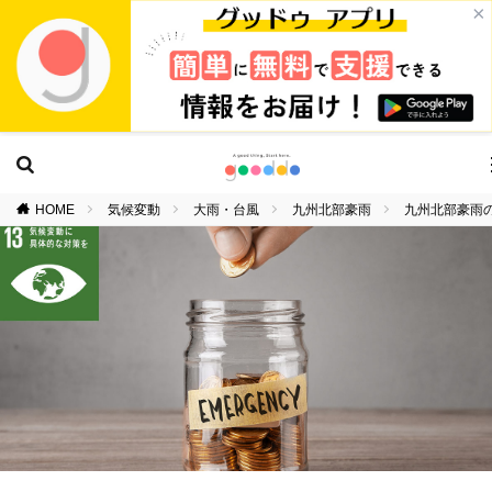
×
HOME
気候変動
大雨・台風
九州北部豪雨
九州北部豪雨