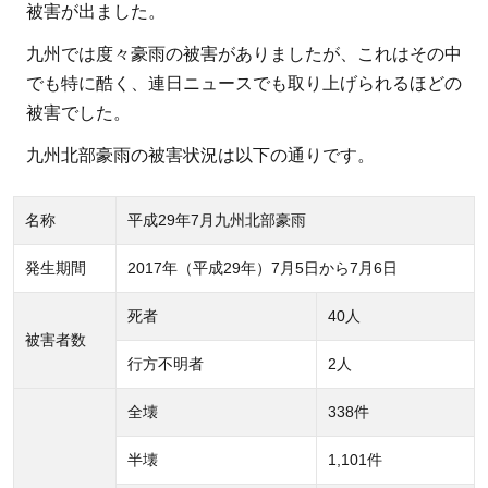
被害が出ました。
州
北
九州では度々豪雨の被害がありましたが、これはその中
部
でも特に酷く、連日ニュースでも取り上げられるほどの
豪
被害でした。
雨
九州北部豪雨の被害状況は以下の通りです。
の
被
災
名称
平成29年7月九州北部豪雨
地
発生期間
2017年（平成29年）7月5日から7月6日
に
義
死者
40人
援
被害者数
金
行方不明者
2人
を
全壊
338件
送
る
半壊
1,101件
方