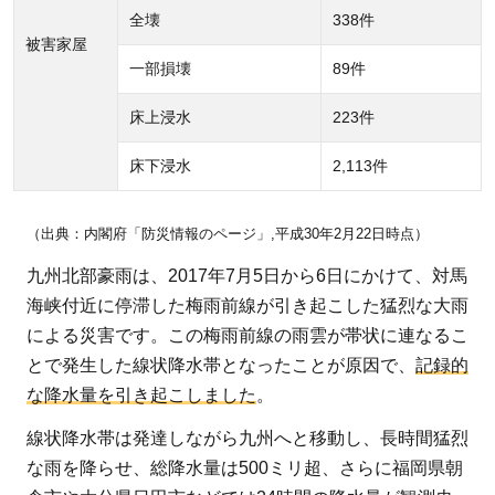
法
全壊
338件
被害家屋
2.1
一部損壊
89件
福岡
床上浸水
223件
県へ
義援
床下浸水
2,113件
金を
送る
（出典：内閣府「防災情報のページ」,平成30年2月22日時点）
方法
九州北部豪雨は、2017年7月5日から6日にかけて、対馬
2.1.1
海峡付近に停滞した梅雨前線が引き起こした猛烈な大雨
朝倉市
による災害です。この梅雨前線の雨雲が帯状に連なるこ
へ義援
とで発生した線状降水帯となったことが原因で、
記録的
金を送
な降水量を引き起こしました
。
る方法
2.2
線状降水帯は発達しながら九州へと移動し、長時間猛烈
佐賀
な雨を降らせ、総降水量は500ミリ超、さらに福岡県朝
県へ