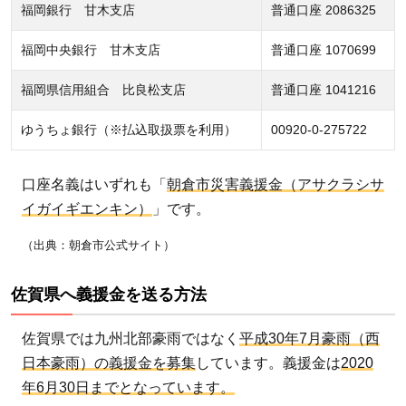
福岡銀行 甘木支店
普通口座 2086325
福岡中央銀行 甘木支店
普通口座 1070699
福岡県信用組合 比良松支店
普通口座 1041216
ゆうちょ銀行（※払込取扱票を利用）
00920-0-275722
口座名義はいずれも「
朝倉市災害義援金（アサクラシサ
イガイギエンキン）
」です。
（出典：朝倉市公式サイト）
佐賀県へ義援金を送る方法
佐賀県では九州北部豪雨ではなく
平成30年7月豪雨（西
日本豪雨）の義援金を募集
しています。義援金は
2020
年6月30日までとなっています。