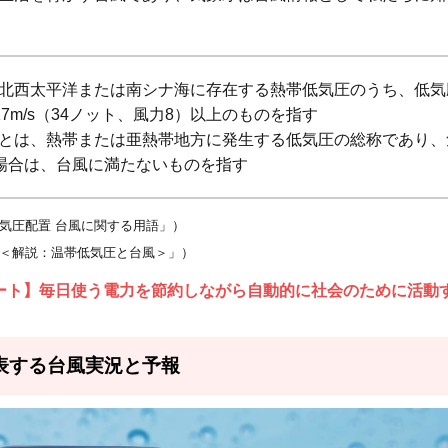
北西太平洋または南シナ海に存在する熱帯低気圧のうち、低気
7m/s（34ノット、風力8）以上のものを指す
とは、熱帯または亜熱帯地方に発生する低気圧の総称であり、
場合は、台風に満たないものを指す
.2.1
警戒レ
気圧配置 台風に関する用語」）
ベル1
＜解説：温帯低気圧と台風＞」）
.2.2
警戒レ
ート】毎日使う電力を節約しながら自動的に社会のために活動
ベル2
.2.3
表する台風実況と予報
警戒レ
ベル3
.2.4