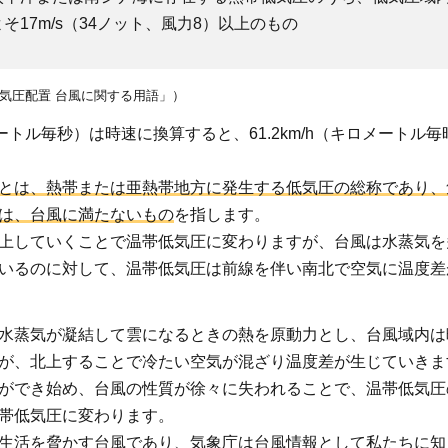
そ17m/s（34ノット、風力8）以上のもの
気圧配置 台風に関する用語」）
メートル毎秒）は時速に換算すると、61.2km/h（キロメートル
とは、熱帯または亜熱帯地方に発生する低気圧の総称であり、
は、台風に満たないもの
を指します。
上していくことで温帯低気圧に変わりますが、台風は水蒸気を
いるのに対して、温帯低気圧は前線を伴い南北で空気に温度差
水蒸気が凝結して雲になるときの熱を原動力とし、台風域内は
.1.1
が、北上することで冷たい空気が混ざり温度差が生じていきま
暴風域
ができ始め、台風の性質が徐々に失われることで、温帯低気圧
に入る
帯低気圧に変わります。
確率
生活を脅かす台風であり、気象庁は台風情報として私たちに知