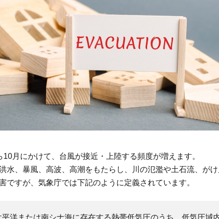
ら10月にかけて、台風が接近・上陸する頻度が増えます。
洪水、暴風、高波、高潮をもたらし、川の氾濫や土石流、がけ
害ですが、気象庁では下記のように定義されています。
太平洋または南シナ海に存在する熱帯低気圧のうち、低気圧域