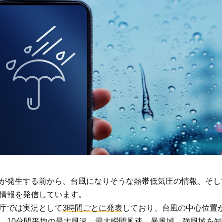
警戒レ
ベル4
.2.5
警戒レ
ベル5
が発生する前から、台風になりそうな熱帯低気圧の情報、そし
情報を発信しています。
庁では実況として
3時間ごとに発表
しており、台風の中心位置
、10分間平均の最大風速、最大瞬間風速、暴風域、強風域を