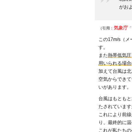
風
がおよ
実
況
気象庁
（引用：
「
と
予
この17m/s（
報
す。
また
熱帯低気圧
2.1
用いられる場合
気象
加えて台風は北
庁の
空気からできて
台風
いがあります。
予報
台風はもともと
2
たされています
これにより前線
り、最終的に温
これが私たちの