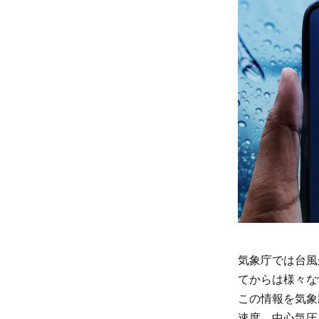
2
3
台
風
情
報
を
確
認
し
気象庁では台風
て
てからは様々な
安
この情報を気象
全
速度、中心気圧