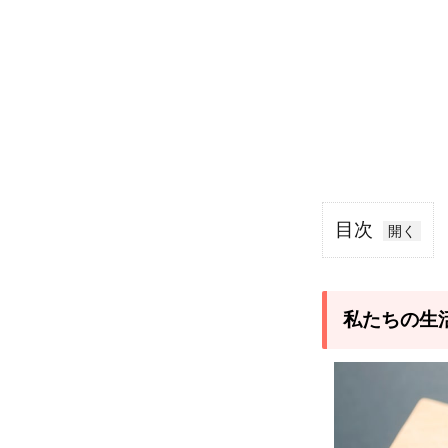
目次
1
私
た
私たちの生
ち
の
生
活
を