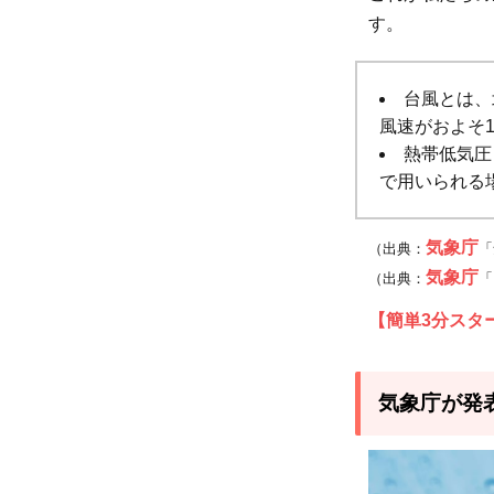
2.2
す。
台風
への
警戒
台風とは、
レベ
風速がおよそ1
ル
熱帯低気圧
で用いられる
2
気象庁
（出典：
「
気象庁
（出典：
「
2
【簡単3分スタ
2
気象庁が発
2