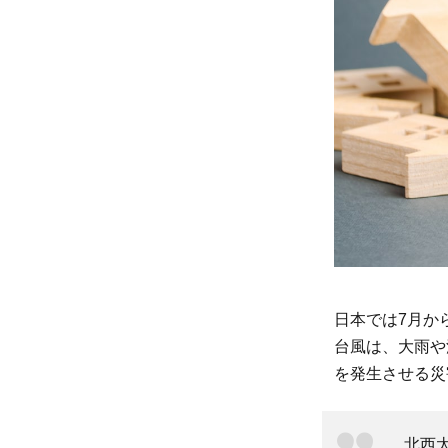
脅
か
す
台
風
と
は
2
気
象
庁
が
日本では7月か
発
台風は、大雨や
表
を発生させる災
す
る
台
北西