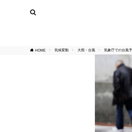
気候変動
大雨・台風
気象庁での台風
HOME