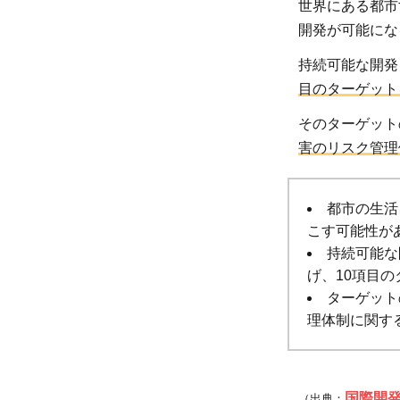
兵庫
世界にある都市
行動
開発が可能にな
枠組
持続可能な開発
から
目のターゲット
得ら
れた
そのターゲット
教訓
害のリスク管理
や今
後の
都市の生活
課題
こす可能性が
2.2
持続可能な
仙台
げ、10項目
防災
ターゲット
枠組
理体制に関す
2015-
2030
に期
国際開
（出典：