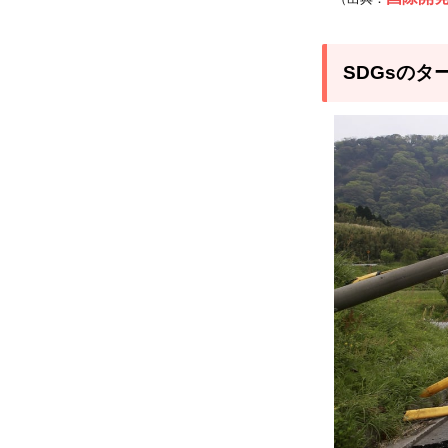
待さ
れる
成果
SDGsのタ
と目
標
2.3
ステ
ーク
ホル
ダー
（防
災関
係
者）
の役
割と
は