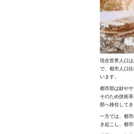
づく
り
を」
とは
2
SDGs
のター
ゲット
現在世界人口は
にある
で、都市人口比
「仙台
います。
防災枠
都市部は財やサ
組
そのため技術革
2015-
部へ移住してき
2030」
とは？
一方では、都市
き起こし、都市
2.1