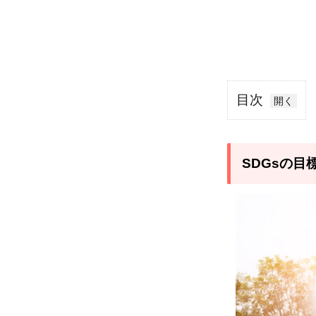
目次
1
SDGs
の目
SDGsの
標11
が掲
げる
「住
み続
けら
れる
まち