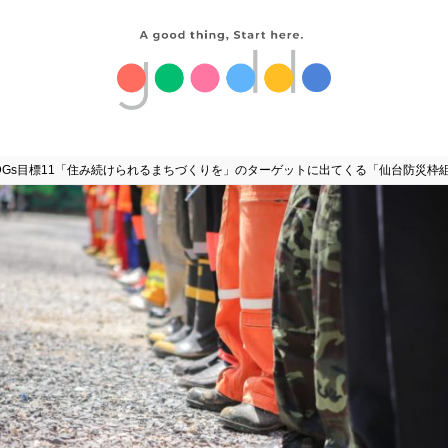
DGs目標11「住み続けられるまちづくりを」のターゲットに出てくる「仙台防災枠組20