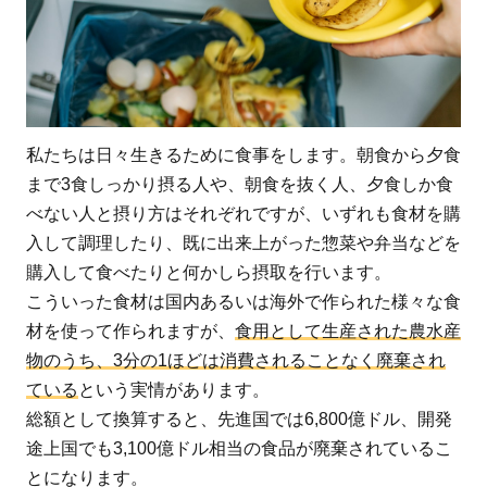
ロ
ス
2
世
界・
私たちは日々生きるために食事をします。朝食から夕食
日本
まで3食しっかり摂る人や、朝食を抜く人、夕食しか食
にお
べない人と摂り方はそれぞれですが、いずれも食材を購
ける
入して調理したり、既に出来上がった惣菜や弁当などを
食品
購入して食べたりと何かしら摂取を行います。
ロス
こういった食材は国内あるいは海外で作られた様々な食
の現
材を使って作られますが、
食用として生産された農水産
状
物のうち、3分の1ほどは消費されることなく廃棄され
2.1
ている
という実情があります。
世界
総額として換算すると、先進国では6,800億ドル、開発
の食
途上国でも3,100億ドル相当の食品が廃棄されているこ
品ロ
とになります。