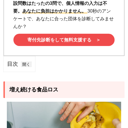
設問数はたったの3問で、個人情報の入力は不
要。
あなたに負担はかかりません。
30秒のアン
ケートで、あなたに合った団体を診断してみませ
んか？
寄付先診断をして無料支援する ＞
目次
1
増
え
増え続ける食品ロス
続
け
る
食
品