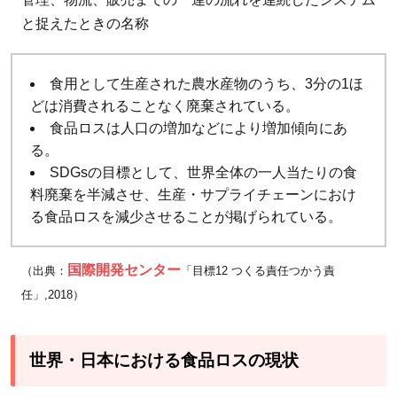
の
と捉えたときの名称
か
4
食用として生産された農水産物のうち、3分の1ほ
SDGs
どは消費されることなく廃棄されている。
目標
食品ロスは人口の増加などにより増加傾向にあ
達成
る。
に向
SDGsの目標として、世界全体の一人当たりの食
けて
料廃棄を半減させ、生産・サプライチェーンにおけ
食品
る食品ロスを減少させることが掲げられている。
ロス
を減
国際開発センター
らす
（出典：
「目標12 つくる責任つかう責
取り
任」,2018）
組み
をし
世界・日本における食品ロスの現状
よう