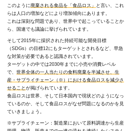
ス
このように
廃棄される食品を「食品ロス」
と言い、これ
2.2
らは人口の増加などにより増加傾向にあります。
日本
これは深刻な問題であり、世界中で起こっていることか
の食
ら、国連でも議論に挙げられています。
品ロ
そして2015年に採択された持続可能な開発目標
ス
（SDGs）の目標12にもターゲットとされるなど、早急
3
な対策が必要であると認識されています。
な
ターゲットの中では2030年までに小売や消費レベル
ぜ
で、
世界全体の一人当たりの食料廃棄を半減させ、生
食
産・サプライチェーン（※）における食品ロスを減少さ
品
せること
が掲げられています。
ロ
食品ロスは世界、そして日本国内で現状どのようになっ
ス
ているのか、そして食品ロスがなぜ問題になるのかを見
が
ていきましょう。
問
題
※サプライチェーン：製造業において原料調達から生産
な
管理、物流、販売までの一連の流れを連続したシステム