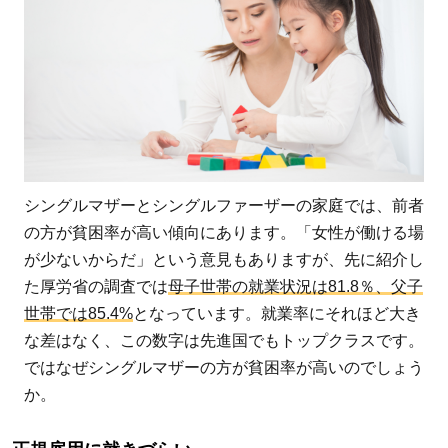
るこ
とが
多い
2.3
養育
費が
もら
えな
シングルマザーとシングルファーザーの家庭では、前者
い
の方が貧困率が高い傾向にあります。「女性が働ける場
3
が少ないからだ」という意見もありますが、先に紹介し
シ
た厚労省の調査では
母子世帯の就業状況は81.8％、父子
ン
世帯では85.4%
となっています。就業率にそれほど大き
グ
な差はなく、この数字は先進国でもトップクラスです。
ル
ではなぜシングルマザーの方が貧困率が高いのでしょう
マ
か。
ザ
ー