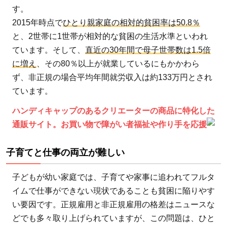
仕事
す。
の両
2015年時点で
ひとり親家庭の相対的貧困率は50.8％
立が
と、2世帯に1世帯が相対的な貧困の生活水準といわれ
難し
ています。そして、
直近の30年間で母子世帯数は1.5倍
い
に増え
、その80％以上が就業しているにもかかわら
1.3
ず、非正規の場合平均年間就労収入は約133万円とされ
給与
ています。
や待
ハンディキャップのあるクリエーターの商品に特化した
遇面
通販サイト。お買い物で障がい者福祉や作り手を応援
が充
実し
子育てと仕事の両立が難しい
てい
ない
子どもが幼い家庭では、子育てや家事に追われてフルタ
1.4
イムで仕事ができない現状であることも貧困に陥りやす
病
い要因です。正規雇用と非正規雇用の格差はニュースな
気・
どでも多々取り上げられていますが、この問題は、ひと
ケガ