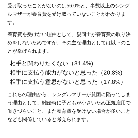
費助
受け取ったことがないのは56.0%と、半数以上のシング
成制
ルマザーが養育費を受け取っていないことがわかりま
度
す。
4.4
養育費を受けない理由として、親同士が養育費の取り決
母子
めをしないためですが、その主な理由としては以下のこ
家
とが挙げられます。
庭・
相手と関わりたくない（31.4%)
父子
家庭
相手に支払う能力がないと思った（20.8%)
の住
相手に支払う意思がないと思った（17.8%）
宅手
これらの理由から、シングルマザーが貧困に陥ってしま
当
う理由として、離婚時に子どもが小さいため正規雇用で
5
働きづらいこと、また養育費を受けない場合が多いこと
制
なども関係していると考えられます。
度
と
と