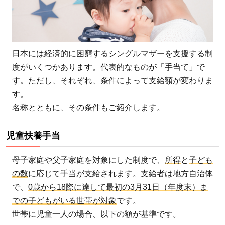
日本には経済的に困窮するシングルマザーを支援する制
度がいくつかあります。代表的なものが「手当て」で
す。ただし、それぞれ、条件によって支給額が変わりま
す。
名称とともに、その条件もご紹介します。
児童扶養手当
母子家庭や父子家庭を対象にした制度で、
所得
と
子ども
の数
に応じて手当が支給されます。支給者は地方自治体
で、
0歳から18際に達して最初の3月31日（年度末）ま
での子どもがいる世帯が対象
です。
世帯に児童一人の場合、以下の額が基準です。