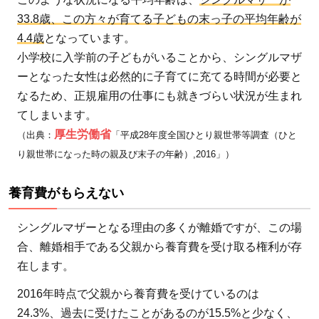
ーが
33.8歳、この方々が育てる子どもの末っ子の平均年齢が
受け
4.4歳
となっています。
られ
小学校に入学前の子どもがいることから、シングルマザ
る支
ーとなった女性は必然的に子育てに充てる時間が必要と
援、
なるため、正規雇用の仕事にも就きづらい状況が生まれ
制度
てしまいます。
は？
厚生労働省
（出典：
「平成28年度全国ひとり親世帯等調査（ひと
4.1
り親世帯になった時の親及び末子の年齢）,2016」）
児童
養育費がもらえない
扶養
手当
シングルマザーとなる理由の多くが離婚ですが、この場
4.2
合、離婚相手である父親から養育費を受け取る権利が存
児童
在します。
手当
4.3
2016年時点で父親から養育費を受けているのは
医療
24.3%、過去に受けたことがあるのが15.5%と少なく、