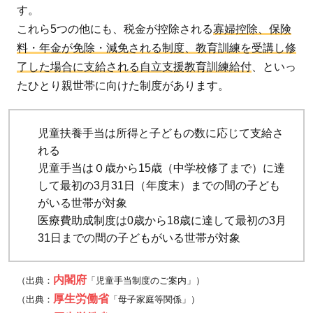
す。
これら5つの他にも、税金が控除される
寡婦控除、保険
料・年金が免除・減免される制度、教育訓練を受講し修
了した場合に支給される自立支援教育訓練給付
、といっ
たひとり親世帯に向けた制度があります。
児童扶養手当は所得と子どもの数に応じて支給さ
れる
児童手当は０歳から15歳（中学校修了まで）に達
して最初の3月31日（年度末）までの間の子ども
がいる世帯が対象
医療費助成制度は0歳から18歳に達して最初の3月
31日までの間の子どもがいる世帯が対象
内閣府
（出典：
「児童手当制度のご案内」）
厚生労働省
（出典：
「母子家庭等関係」）