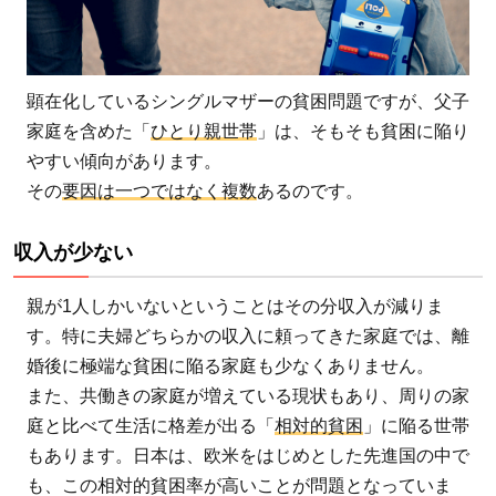
も
の
貧
顕在化しているシングルマザーの貧困問題ですが、父子
困
家庭を含めた「
ひとり親世帯
」は、そもそも貧困に陥り
が
やすい傾向があります。
多
その
要因は一つではなく複数
あるのです。
い
理
収入が少ない
由
1.1
親が1人しかいないということはその分収入が減りま
収入
す。特に夫婦どちらかの収入に頼ってきた家庭では、離
が少
婚後に極端な貧困に陥る家庭も少なくありません。
ない
また、共働きの家庭が増えている現状もあり、周りの家
1.2
庭と比べて生活に格差が出る「
相対的貧困
」に陥る世帯
子育
もあります。日本は、欧米をはじめとした先進国の中で
てと
も、この相対的貧困率が高いことが問題となっていま