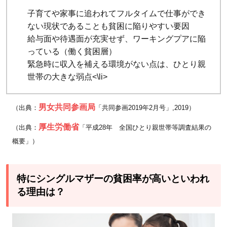
る理
子育てや家事に追われてフルタイムで仕事ができ
由
ない現状であることも貧困に陥りやすい要因
は？
給与面や待遇面が充実せず、ワーキングプアに陥
っている（働く貧困層）
2.1
緊急時に収入を補える環境がない点は、ひとり親
正規
世帯の大きな弱点<\li>
雇用
に就
男女共同参画局
（出典：
「共同参画2019年2月号」,2019）
きづ
らい
厚生労働省
（出典：
「平成28年 全国ひとり親世帯等調査結果の
2.2
概要」）
子ど
もが
特にシングルマザーの貧困率が高いといわれ
幼い
る理由は？
時期
に離
婚す