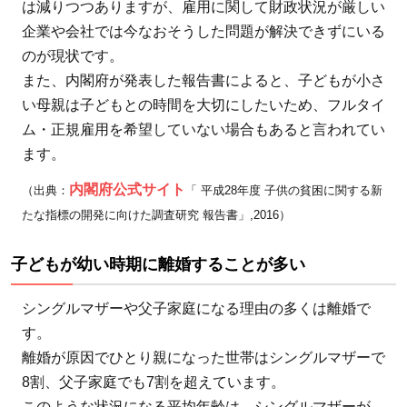
る
は減りつつありますが、雇用に関して財政状況が厳しい
企業や会社では今なおそうした問題が解決できずにいる
3.3
のが現状です。
習い
また、内閣府が発表した報告書によると、子どもが小さ
事や
い母親は子どもとの時間を大切にしたいため、フルタイ
旅行
ム・正規雇用を希望していない場合もあると言われてい
がで
きな
ます。
い
内閣府公式サイト
（出典：
「 平成28年度 子供の貧困に関する新
3.4
たな指標の開発に向けた調査研究 報告書」,2016）
協力
を仰
子どもが幼い時期に離婚することが多い
ぎに
くい
シングルマザーや父子家庭になる理由の多くは離婚で
4
す。
シン
離婚が原因でひとり親になった世帯はシングルマザーで
グル
8割、父子家庭でも7割を超えています。
マザ
このような状況になる平均年齢は、
シングルマザーが