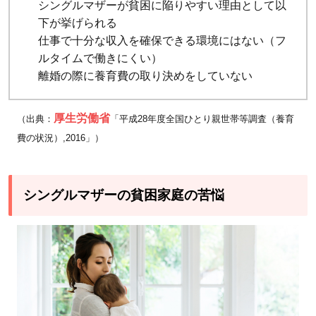
シングルマザーが貧困に陥りやすい理由として以
も
下が挙げられる
に
仕事で十分な収入を確保できる環境にはない（フ
偏
ルタイムで働きにくい）
見
離婚の際に養育費の取り決めをしていない
を
な
厚生労働省
（出典：
「平成28年度全国ひとり親世帯等調査（養育
く
費の状況）,2016」）
す
こ
と
シングルマザーの貧困家庭の苦悩
が
重
要