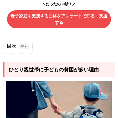
＼たったの30秒！／
母子家庭を支援する団体をアンケートで知る・支援
する
目次
1
ひ
と
ひとり親世帯に子どもの貧困が多い理由
り
親
世
帯
に
子
ど