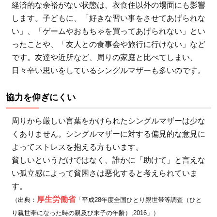
経済的な余裕がない状態は、衣食住以外の場面にも影響
します。子どもに、「好きな習い事をさせてあげられな
い」、「ゲームやおもちゃを買ってあげられない」とい
ったことや、「友人との食事会や旅行に行けない」など
です。友達や近所など、周りの家庭と比べてしまい、
日々辛い思いをしているシングルマザーも多いのです。
協力を仰ぎにくい
周りから厳しい言葉をかけられたシングルマザーは少な
くありません。シングルマザーに対する偏見的な意見に
よってストレスを抱える方もいます。
貧しいというだけではなく、誰かに「助けて」と言えな
い孤立感によって貧困さは悪化すると考えられていま
す。
厚生労働省
（出典：
「平成28年度全国ひとり親世帯等調査（ひと
り親世帯になった時の親及び末子の年齢）,2016」）