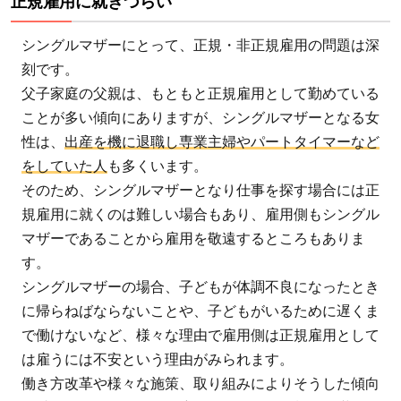
正規雇用に就きづらい
の
貧
シングルマザーにとって、正規・非正規雇用の問題は深
困
刻です。
家
父子家庭の父親は、もともと正規雇用として勤めている
庭
ことが多い傾向にありますが、シングルマザーとなる女
の
性は、
出産を機に退職し専業主婦やパートタイマーなど
苦
をしていた人
も多くいます。
悩
そのため、シングルマザーとなり仕事を探す場合には正
3.1
規雇用に就くのは難しい場合もあり、雇用側もシングル
マザーであることから雇用を敬遠するところもありま
貯蓄
がで
す。
きな
シングルマザーの場合、子どもが体調不良になったとき
い
に帰らねばならないことや、子どもがいるために遅くま
3.2
で働けないなど、様々な理由で雇用側は正規雇用として
は雇うには不安という理由がみられます。
食事
働き方改革や様々な施策、取り組みによりそうした傾向
が困