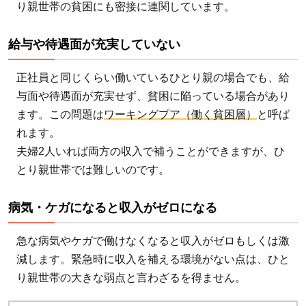
り親世帯の貧困にも密接に連関しています。
にな
ると
給与や待遇面が充実していない
収入
がゼ
正社員と同じくらい働いているひとり親の場合でも、給
ロに
与面や待遇面が充実せず、貧困に陥っている場合があり
なる
ます。この問題は
ワーキングプア（働く貧困層）
と呼ば
2
れます。
特に
夫婦2人いれば両方の収入で補うことができますが、ひ
シン
とり親世帯では難しいのです。
グル
マザ
病気・ケガになると収入がゼロになる
ーの
貧困
急な病気やケガで働けなくなると収入がゼロもしくは激
率が
減します。緊急時に収入を補える環境がない点は、ひと
高い
り親世帯の大きな弱点と言わざるを得ません。
とい
われ