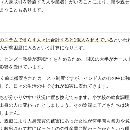
（人身取引を斡旋する人や業者）がいることにより、親や親せ
まうこともあります。
のスラムで暮らす人々は合計すると1億人を超えている
といわ
人が貧困層に入るという計算になります。
、ヒンズー教徒が8割近くを占めるため、国民の大半がカース
影響を受けています。
近く前に撤廃されたカースト制度ですが、インド人の心の中に
して、日々の生活の中でそれが如実に表れてきます。
ちが分かりやすい状況に置き換えてみます。小学校の給食調理
出身の人に変わったとしましょう。その途端に子どもたちは決
しません。
、親戚により人身売買の被害にあった女性が何年間も暴力や劣
く救出されて村に戻ったものの性産業に関わったからという理