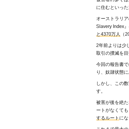
引・
に住むといった
売買
と
オーストラリアの人権
は？
Slavery 
2
と4370万人
（2
人身
2年前よりは少
取
取引の撲滅を目
引・
売買
今回の報告書で
がイ
り、奴隷状態に
ンド
しかし、この数
でな
す。
くな
らな
被害が後を絶た
い原
ートがなくても
因
するルート
にな
2.1