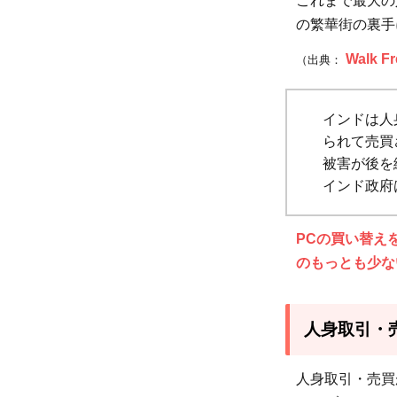
これまで最大の
カー
の繁華街の裏手
スト
Walk 
（出典：
制度
2
インドは人
られて売買
被害が後を
インド政府
PCの買い替え
のもっとも少な
3
イン
ド・
人身取引・
ネパ
ール
人身取引・売買
の子