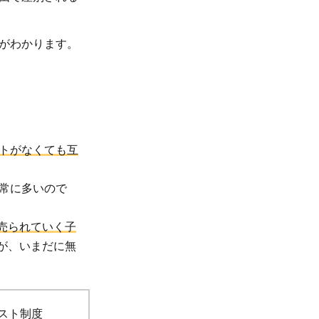
がわかります。
トがなくても互
常に多いので
売られていく子
が、いまだに無
スト制度