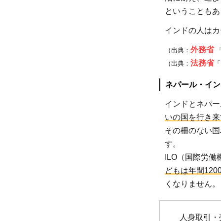
害を
ということもあ
受け
インドの人はカ
る子
ども
外務省
（出典：
「
を一
法務省
（出典：
「
人で
も減
ネパール・イン
らす
インドとネパー
ため
いの国を行き来
に
その柵のない国
す。
ILO（国際労働
どもは年間120
くなりません。
人身取引・