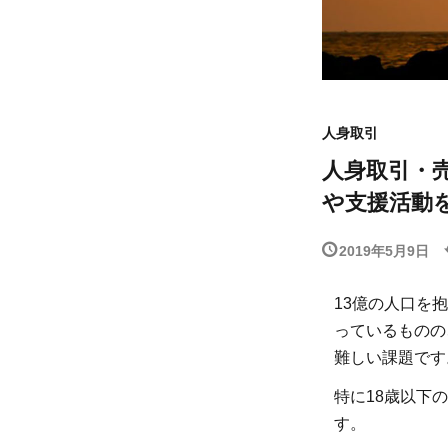
人身取引
人身取引・
や支援活動
2019年5月9日
13億の人口を
っているものの
難しい課題です
特に18歳以下
す。