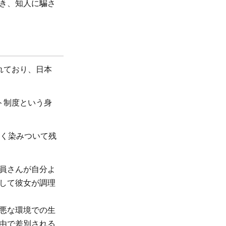
き、知人に騙さ
れており、日本
ト制度という身
強く染みついて残
員さんが自分よ
して彼女が調理
悪な環境での生
由で差別される