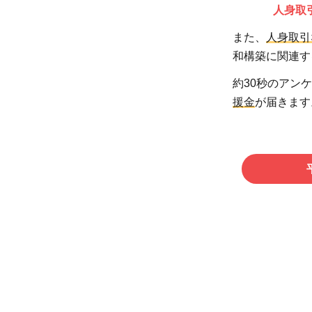
人身取
また、
人身取引
和構築に関連す
約30秒のアン
援金
が届きます