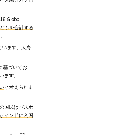
 Global
どもを合計する
す。
ています。人身
。
報に基づいてお
います。
い
と考えられま
の国民はパスポ
がインドに入国