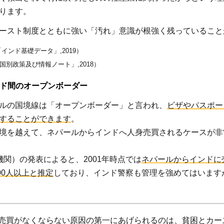
ります。
ースト制度とともに強い「汚れ」意識が根強く残っていること
インド基礎データ」,2019）
国別政策及び情報ノート」,2018）
ド間のオープンボーダー
ルの国境線は「オープンボーダー」と言われ、
ビザやパスポー
することができます
。
境を越えて、ネパールからインドへ人身売買されるケースが非
機関）の発表によると、2001年時点では
ネパールからインドに
00人以上と推定
しており、インド警察も管理を強めてはいます
売買がなくならない原因の第一にあげられるのは、貧困とカー