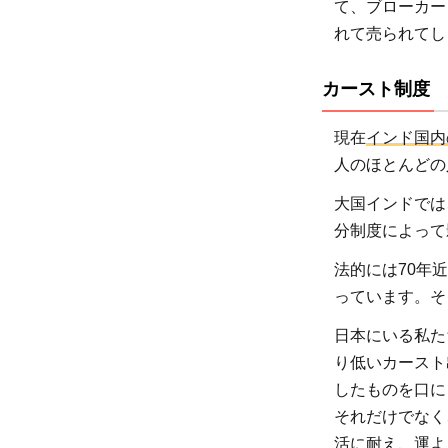
て、ブローカー
ども
れて売られてし
を人
身取
カースト制度
引・
売買
現在
インド国内
から
人のほとんどの
守る
ため
大国インドでは
にで
分制度によって
きる
法的には70年
こと
っています。そ
4
人身
日本にいる私た
取
り低いカースト
引・
したものを口に
売買
それだけでなく
の被
活に耐え、運よ