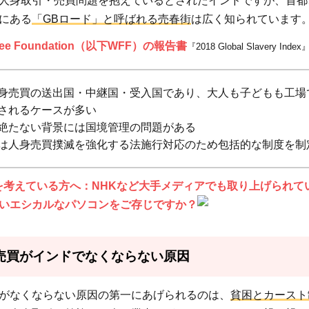
人身取引・売買問題を抱えているとされたインドですが、首都
にある
「GBロード」と呼ばれる売春街
は広く知られています
Free Foundation（以下WFF）の報告書
『2018 Global Slavery Inde
.1.1
身売買の送出国・中継国・受入国であり、大人も子どもも工場
ネパー
されるケースが多い
ル・イ
絶たない背景には国境管理の問題がある
ンド間
は人身売買撲滅を強化する法施行対応のため包括的な制度を制
のオー
プンボ
を考えている方へ：NHKなど大手メディアでも取り上げられて
ーダー
いエシカルなパソコンをご存じですか？
売買がインドでなくならない原因
がなくならない原因の第一にあげられるのは、
貧困とカースト