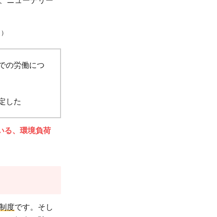
、ニューデリー
。
x』）
での労働につ
定した
いる、環境負荷
制度
です。そし