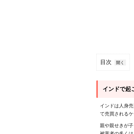
目次
1
イン
ドで
インドで起
起こ
る子
インドは人身売
ども
て売買されるケ
の人
親や親せきが子
身取
被害者の多くは