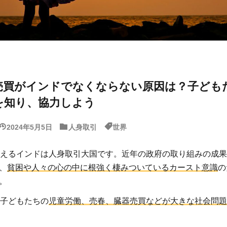
売買がインドでなくならない原因は？子ども
を知り、協力しよう
2024年5月5日
人身取引
世界
抱えるインドは人身取引大国です。近年の政府の取り組みの成
、
貧困や人々の心の中に根強く棲みついているカースト意識
の
。
の子どもたちの
児童労働、売春、臓器売買などが大きな社会問題